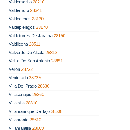
Valdemorillo
28210
Valdemoro
28341
Valdeolmos
28130
Valdepiélagos
28170
Valdetorres De Jarama
28150
Valdilecha
28511
Valverde De Alcalá
28812
Velilla De San Antonio
28891
Vellón
28722
Venturada
28729
Villa Del Prado
28630
Villaconejos
28360
Villalbilla
28810
Villamanrique De Tajo
28598
Villamanta
28610
Villamantilla
28609