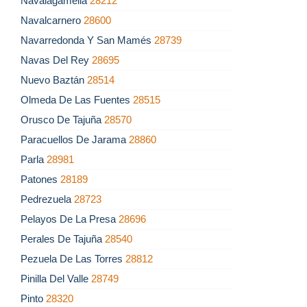
Navalagamella
28212
Navalcarnero
28600
Navarredonda Y San Mamés
28739
Navas Del Rey
28695
Nuevo Baztán
28514
Olmeda De Las Fuentes
28515
Orusco De Tajuña
28570
Paracuellos De Jarama
28860
Parla
28981
Patones
28189
Pedrezuela
28723
Pelayos De La Presa
28696
Perales De Tajuña
28540
Pezuela De Las Torres
28812
Pinilla Del Valle
28749
Pinto
28320