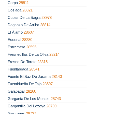
Corpa
28811
Coslada
28821
Cubas De La Sagra
28978
Daganzo De Arriba
28814
El Álamo
28607
Escorial
28280
Estremera
28595
Fresnedillas De La Oliva
28214
Fresno De Torote
28815
Fuenlabrada
28941
Fuente El Saz De Jarama
28140
Fuentidueña De Tajo
28597
Galapagar
28260
Garganta De Los Montes
28743
Gargantilla Del Lozoya
28739
Gascones
28737