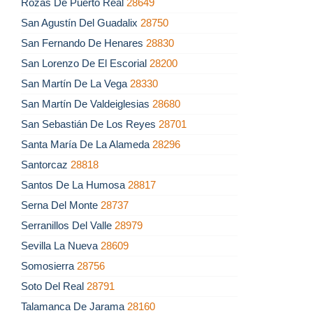
Rozas De Puerto Real
28649
San Agustín Del Guadalix
28750
San Fernando De Henares
28830
San Lorenzo De El Escorial
28200
San Martín De La Vega
28330
San Martín De Valdeiglesias
28680
San Sebastián De Los Reyes
28701
Santa María De La Alameda
28296
Santorcaz
28818
Santos De La Humosa
28817
Serna Del Monte
28737
Serranillos Del Valle
28979
Sevilla La Nueva
28609
Somosierra
28756
Soto Del Real
28791
Talamanca De Jarama
28160