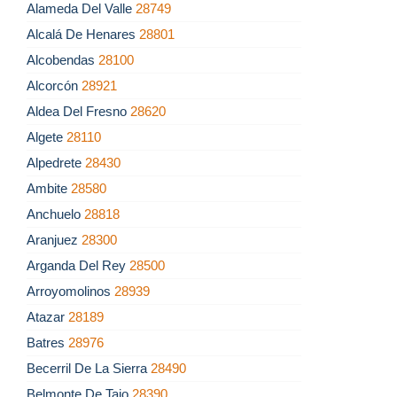
Alameda Del Valle
28749
Alcalá De Henares
28801
Alcobendas
28100
Alcorcón
28921
Aldea Del Fresno
28620
Algete
28110
Alpedrete
28430
Ambite
28580
Anchuelo
28818
Aranjuez
28300
Arganda Del Rey
28500
Arroyomolinos
28939
Atazar
28189
Batres
28976
Becerril De La Sierra
28490
Belmonte De Tajo
28390