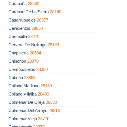
Carabaña
28560
Cardoso De La Sierra
28190
Casarrubuelos
28977
Cenicientos
28650
Cercedilla
28470
Cervera De Buitrago
28193
Chapinería
28694
Chinchón
28370
Ciempozuelos
28350
Cobeña
28863
Collado Mediano
28450
Collado Villalba
28400
Colmenar De Oreja
28380
Colmenar Del Arroyo
28213
Colmenar Viejo
28770
Colmenarejo
28279