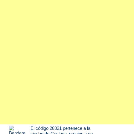
El código 28821 pertenece a la
ciudad de
Coslada
, provincia de