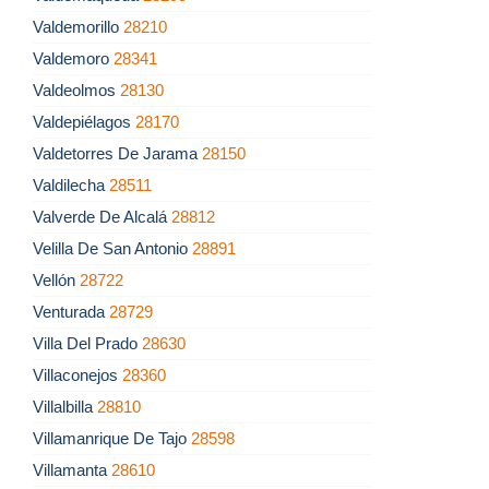
Valdemorillo
28210
Valdemoro
28341
Valdeolmos
28130
Valdepiélagos
28170
Valdetorres De Jarama
28150
Valdilecha
28511
Valverde De Alcalá
28812
Velilla De San Antonio
28891
Vellón
28722
Venturada
28729
Villa Del Prado
28630
Villaconejos
28360
Villalbilla
28810
Villamanrique De Tajo
28598
Villamanta
28610