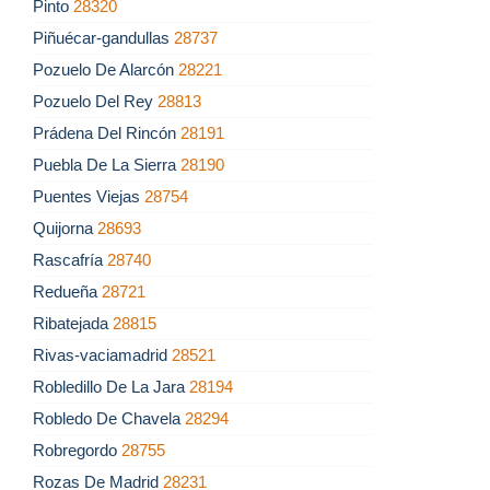
Pinto
28320
Piñuécar-gandullas
28737
Pozuelo De Alarcón
28221
Pozuelo Del Rey
28813
Prádena Del Rincón
28191
Puebla De La Sierra
28190
Puentes Viejas
28754
Quijorna
28693
Rascafría
28740
Redueña
28721
Ribatejada
28815
Rivas-vaciamadrid
28521
Robledillo De La Jara
28194
Robledo De Chavela
28294
Robregordo
28755
Rozas De Madrid
28231