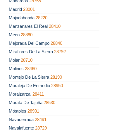
Madarcos
28755
Madrid
28001
Majadahonda
28220
Manzanares El Real
28410
Meco
28880
Mejorada Del Campo
28840
Miraflores De La Sierra
28792
Molar
28710
Molinos
28460
Montejo De La Sierra
28190
Moraleja De Enmedio
28950
Moralzarzal
28411
Morata De Tajuña
28530
Móstoles
28931
Navacerrada
28491
Navalafuente
28729