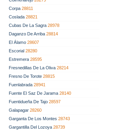
Corpa
28811
Coslada
28821
Cubas De La Sagra
28978
Daganzo De Arriba
28814
El Álamo
28607
Escorial
28280
Estremera
28595
Fresnedillas De La Oliva
28214
Fresno De Torote
28815
Fuenlabrada
28941
Fuente El Saz De Jarama
28140
Fuentidueña De Tajo
28597
Galapagar
28260
Garganta De Los Montes
28743
Gargantilla Del Lozoya
28739