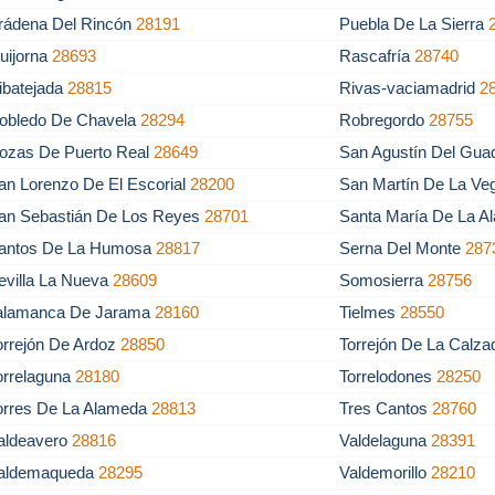
rádena Del Rincón
28191
Puebla De La Sierra
uijorna
28693
Rascafría
28740
ibatejada
28815
Rivas-vaciamadrid
2
obledo De Chavela
28294
Robregordo
28755
ozas De Puerto Real
28649
San Agustín Del Gua
an Lorenzo De El Escorial
28200
San Martín De La V
an Sebastián De Los Reyes
28701
Santa María De La 
antos De La Humosa
28817
Serna Del Monte
287
evilla La Nueva
28609
Somosierra
28756
alamanca De Jarama
28160
Tielmes
28550
orrejón De Ardoz
28850
Torrejón De La Calz
orrelaguna
28180
Torrelodones
28250
orres De La Alameda
28813
Tres Cantos
28760
aldeavero
28816
Valdelaguna
28391
aldemaqueda
28295
Valdemorillo
28210