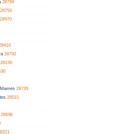
ra
28794
a
28755
28970
28410
rra
28792
a
28190
530
n Mamés
28739
tes
28515
a
28696
9
28221