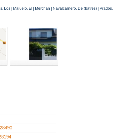
s, Los | Majuelo, El | Merchan | Navalcarnero, De (batres) | Prados,
28490
28194