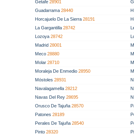
Getafe
28901
G
Guadarrama
28440
H
Horcajuelo De La Sierra
28191
H
La Gargantilla
28742
L
Lozoya
28742
L
Madrid
28001
M
Meco
28880
M
Molar
28710
M
Moraleja De Enmedio
28950
M
Móstoles
28931
N
Navalagamella
28212
N
Navas Del Rey
28695
N
Orusco De Tajuña
28570
P
Patones
28189
P
Perales De Tajuña
28540
P
Pinto
28320
P