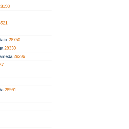
28190
8521
dalix
28750
ega
28330
Alameda
28296
37
ada
28991