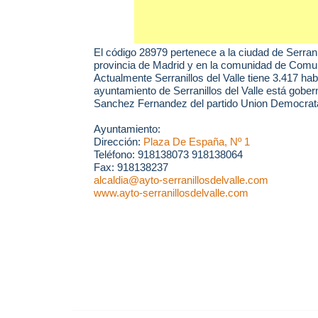
El código 28979 pertenece a la ciudad de
Serrani
provincia de Madrid y en la comunidad de Comu
Actualmente Serranillos del Valle tiene 3.417 hab
ayuntamiento de Serranillos del Valle está gober
Sanchez Fernandez del partido Union Democrat
Ayuntamiento:
Dirección:
Plaza De España, Nº 1
Teléfono: 918138073 918138064
Fax: 918138237
alcaldia@ayto-serranillosdelvalle.com
www.ayto-serranillosdelvalle.com