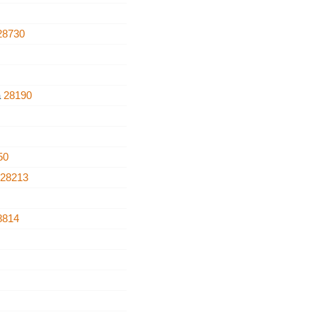
28730
a
28190
50
o
28213
8814