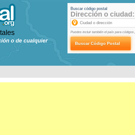
Buscar código postal
Dirección o ciudad:
tales
Puedes incluir también el país para códigos 
ción o de cualquier