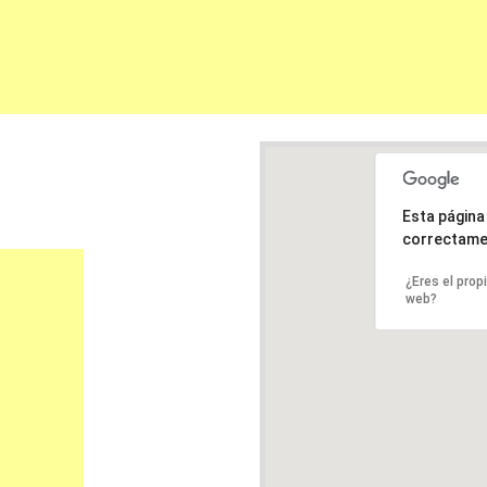
Esta págin
correctame
¿Eres el prop
web?