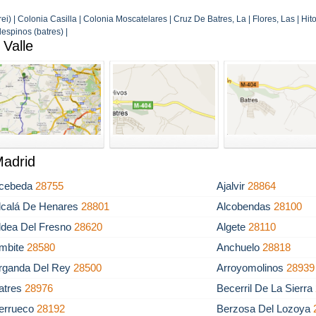
) | Colonia Casilla | Colonia Moscatelares | Cruz De Batres, La | Flores, Las | Hito
despinos (batres) |
 Valle
Madrid
cebeda
28755
Ajalvir
28864
lcalá De Henares
28801
Alcobendas
28100
ldea Del Fresno
28620
Algete
28110
mbite
28580
Anchuelo
28818
rganda Del Rey
28500
Arroyomolinos
28939
atres
28976
Becerril De La Sierra
errueco
28192
Berzosa Del Lozoya