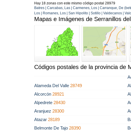
Hay 18 zonas con este mismo código postal 28979
Batres | Carcabas, Las | Carmenes, Los | Carranque, De (betrei
Los | Romanes, Los | San Hipolito | Sotillo | Valdecanos | Val
Mapas e Imágenes de Serranillos del
Códigos postales de la provincia de 
A
Alameda Del Valle
28749
A
Alcorcón
28921
A
Alpedrete
28430
A
Aranjuez
28300
A
Atazar
28189
B
Belmonte De Tajo
28390
B