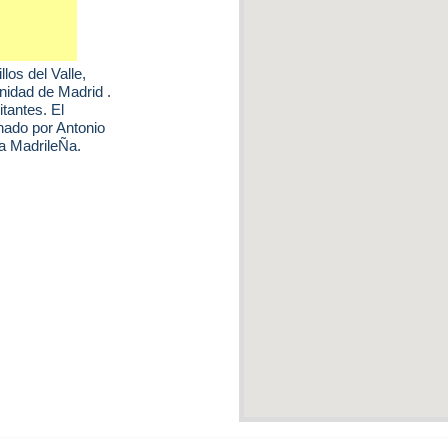
llos del Valle
,
nidad de Madrid .
itantes. El
nado por Antonio
a MadrileÑa.