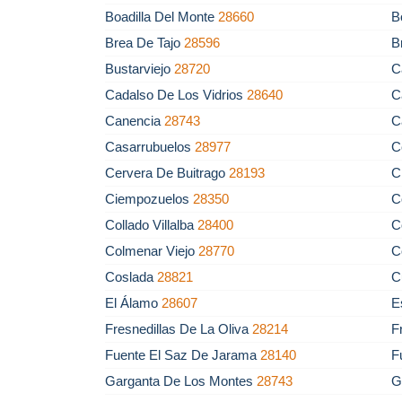
Boadilla Del Monte
28660
B
Brea De Tajo
28596
B
Bustarviejo
28720
C
Cadalso De Los Vidrios
28640
C
Canencia
28743
C
Casarrubuelos
28977
C
Cervera De Buitrago
28193
C
Ciempozuelos
28350
C
Collado Villalba
28400
C
Colmenar Viejo
28770
C
Coslada
28821
C
El Álamo
28607
E
Fresnedillas De La Oliva
28214
F
Fuente El Saz De Jarama
28140
F
Garganta De Los Montes
28743
G