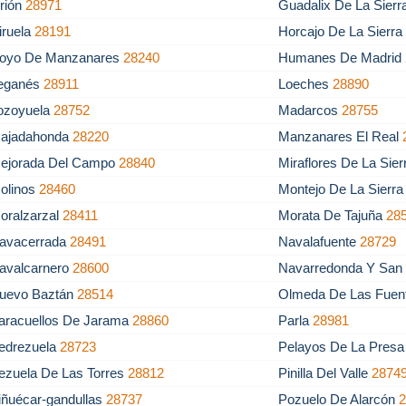
rión
28971
Guadalix De La Sier
iruela
28191
Horcajo De La Sierr
oyo De Manzanares
28240
Humanes De Madrid
eganés
28911
Loeches
28890
ozoyuela
28752
Madarcos
28755
ajadahonda
28220
Manzanares El Real
ejorada Del Campo
28840
Miraflores De La Sie
olinos
28460
Montejo De La Sierr
oralzarzal
28411
Morata De Tajuña
28
avacerrada
28491
Navalafuente
28729
avalcarnero
28600
Navarredonda Y Sa
uevo Baztán
28514
Olmeda De Las Fuen
aracuellos De Jarama
28860
Parla
28981
edrezuela
28723
Pelayos De La Pres
ezuela De Las Torres
28812
Pinilla Del Valle
2874
iñuécar-gandullas
28737
Pozuelo De Alarcón