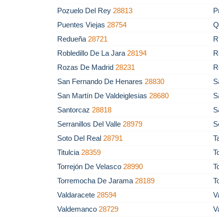
Pozuelo Del Rey
28813
P
Puentes Viejas
28754
Q
Redueña
28721
R
Robledillo De La Jara
28194
R
Rozas De Madrid
28231
R
San Fernando De Henares
28830
S
San Martín De Valdeiglesias
28680
S
Santorcaz
28818
S
Serranillos Del Valle
28979
S
Soto Del Real
28791
T
Titulcia
28359
T
Torrejón De Velasco
28990
T
Torremocha De Jarama
28189
T
Valdaracete
28594
V
Valdemanco
28729
V