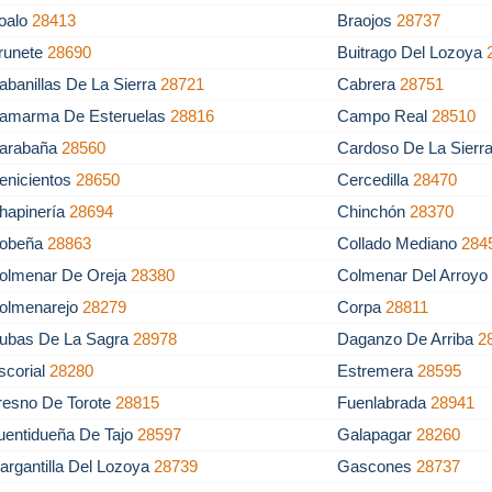
oalo
28413
Braojos
28737
runete
28690
Buitrago Del Lozoya
abanillas De La Sierra
28721
Cabrera
28751
amarma De Esteruelas
28816
Campo Real
28510
arabaña
28560
Cardoso De La Sierr
enicientos
28650
Cercedilla
28470
hapinería
28694
Chinchón
28370
obeña
28863
Collado Mediano
284
olmenar De Oreja
28380
Colmenar Del Arroy
olmenarejo
28279
Corpa
28811
ubas De La Sagra
28978
Daganzo De Arriba
2
scorial
28280
Estremera
28595
resno De Torote
28815
Fuenlabrada
28941
uentidueña De Tajo
28597
Galapagar
28260
argantilla Del Lozoya
28739
Gascones
28737