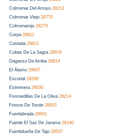
Colmenar Del Arroyo
28213
Colmenar Viejo
28770
Colmenarejo
28279
Corpa
28811
Coslada
28821
Cubas De La Sagra
28978
Daganzo De Arriba
28814
El Álamo
28607
Escorial
28280
Estremera
28595
Fresnedillas De La Oliva
28214
Fresno De Torote
28815
Fuenlabrada
28941
Fuente El Saz De Jarama
28140
Fuentidueña De Tajo
28597