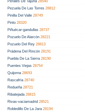
Perales De Tajuña
28540
Pezuela De Las Torres
28812
Pinilla Del Valle
28749
Pinto
28320
Piñuécar-gandullas
28737
Pozuelo De Alarcón
28221
Pozuelo Del Rey
28813
Prádena Del Rincón
28191
Puebla De La Sierra
28190
Puentes Viejas
28754
Quijorna
28693
Rascafría
28740
Redueña
28721
Ribatejada
28815
Rivas-vaciamadrid
28521
Robledillo De La Jara
28194