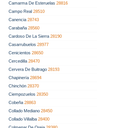
Camarma De Esteruelas
28816
Campo Real
28510
Canencia
28743
Carabaña
28560
Cardoso De La Sierra
28190
Casarrubuelos
28977
Cenicientos
28650
Cercedilla
28470
Cervera De Buitrago
28193
Chapinería
28694
Chinchón
28370
Ciempozuelos
28350
Cobeña
28863
Collado Mediano
28450
Collado Villalba
28400
Colmenar De Oreja
28380