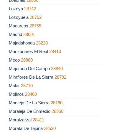
Loeches
28890
Lozoya
28742
Lozoyuela
28752
Madarcos
28755
Madrid
28001
Majadahonda
28220
Manzanares El Real
28410
Meco
28880
Mejorada Del Campo
28840
Miraflores De La Sierra
28792
Molar
28710
Molinos
28460
Montejo De La Sierra
28190
Moraleja De Enmedio
28950
Moralzarzal
28411
Morata De Tajuña
28530