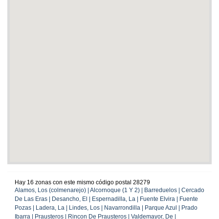
Hay 16 zonas con este mismo código postal 28279
Alamos, Los (colmenarejo) | Alcornoque (1 Y 2) | Barreduelos | Cercado
De Las Eras | Desancho, El | Espernadilla, La | Fuente Elvira | Fuente
Pozas | Ladera, La | Lindes, Los | Navarrondilla | Parque Azul | Prado
Ibarra | Prausteros | Rincon De Prausteros | Valdemayor, De |