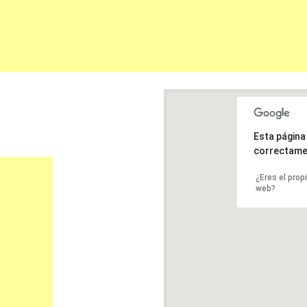
Esta págin
correctame
¿Eres el prop
web?