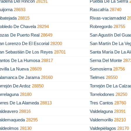
rádena Del Rincón
28191
Puebla De La Sierra
uijorna
28693
Rascafría
28740
ibatejada
28815
Rivas-vaciamadrid
2
obledo De Chavela
28294
Robregordo
28755
ozas De Puerto Real
28649
San Agustín Del Gua
an Lorenzo De El Escorial
28200
San Martín De La V
an Sebastián De Los Reyes
28701
Santa María De La 
antos De La Humosa
28817
Serna Del Monte
287
evilla La Nueva
28609
Somosierra
28756
alamanca De Jarama
28160
Tielmes
28550
orrejón De Ardoz
28850
Torrejón De La Calz
orrelaguna
28180
Torrelodones
28250
orres De La Alameda
28813
Tres Cantos
28760
aldeavero
28816
Valdelaguna
28391
aldemaqueda
28295
Valdemorillo
28210
aldeolmos
28130
Valdepiélagos
28170