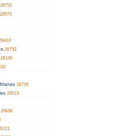
a
28755
28970
28410
rra
28792
a
28190
530
n Mamés
28739
tes
28515
a
28696
9
28221