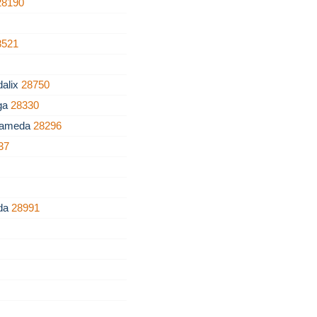
28190
8521
dalix
28750
ega
28330
Alameda
28296
37
ada
28991