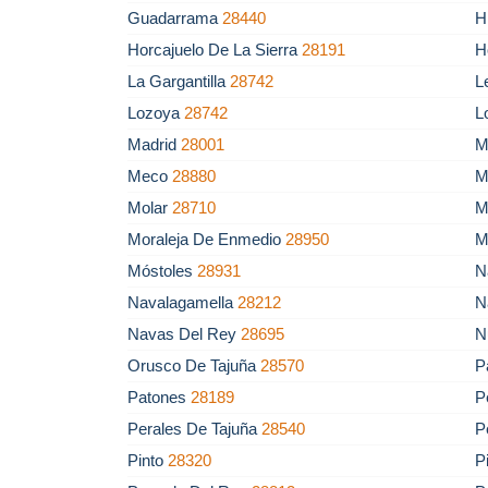
Guadarrama
28440
H
Horcajuelo De La Sierra
28191
H
La Gargantilla
28742
L
Lozoya
28742
L
Madrid
28001
M
Meco
28880
M
Molar
28710
M
Moraleja De Enmedio
28950
M
Móstoles
28931
N
Navalagamella
28212
N
Navas Del Rey
28695
N
Orusco De Tajuña
28570
P
Patones
28189
P
Perales De Tajuña
28540
P
Pinto
28320
P