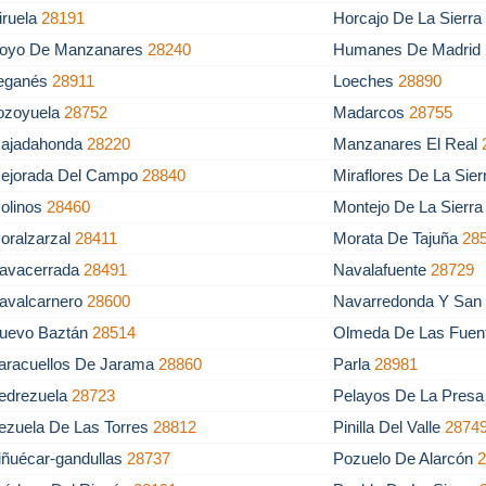
iruela
28191
Horcajo De La Sierr
oyo De Manzanares
28240
Humanes De Madrid
eganés
28911
Loeches
28890
ozoyuela
28752
Madarcos
28755
ajadahonda
28220
Manzanares El Real
ejorada Del Campo
28840
Miraflores De La Sie
olinos
28460
Montejo De La Sierr
oralzarzal
28411
Morata De Tajuña
28
avacerrada
28491
Navalafuente
28729
avalcarnero
28600
Navarredonda Y Sa
uevo Baztán
28514
Olmeda De Las Fuen
aracuellos De Jarama
28860
Parla
28981
edrezuela
28723
Pelayos De La Pres
ezuela De Las Torres
28812
Pinilla Del Valle
2874
iñuécar-gandullas
28737
Pozuelo De Alarcón