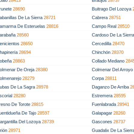
oalo
28413
Braojos
28737
runete
28690
Buitrago Del Lozoya
abanillas De La Sierra
28721
Cabrera
28751
amarma De Esteruelas
28816
Campo Real
28510
arabaña
28560
Cardoso De La Sierr
enicientos
28650
Cercedilla
28470
hapinería
28694
Chinchón
28370
obeña
28863
Collado Mediano
284
olmenar De Oreja
28380
Colmenar Del Arroy
olmenarejo
28279
Corpa
28811
ubas De La Sagra
28978
Daganzo De Arriba
2
scorial
28280
Estremera
28595
resno De Torote
28815
Fuenlabrada
28941
uentidueña De Tajo
28597
Galapagar
28260
argantilla Del Lozoya
28739
Gascones
28737
rión
28971
Guadalix De La Sier