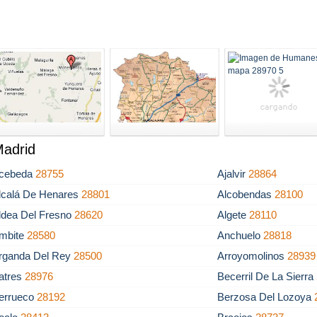
Madrid
cebeda
28755
Ajalvir
28864
lcalá De Henares
28801
Alcobendas
28100
ldea Del Fresno
28620
Algete
28110
mbite
28580
Anchuelo
28818
rganda Del Rey
28500
Arroyomolinos
28939
atres
28976
Becerril De La Sierra
errueco
28192
Berzosa Del Lozoya