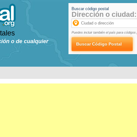
Buscar código postal
Dirección o ciudad:
tales
Puedes incluir también el país para códigos 
ción o de cualquier