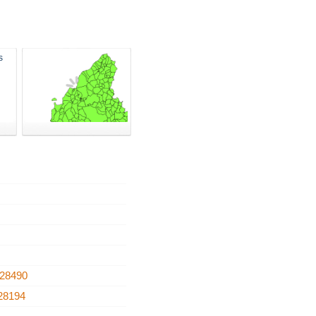
28490
28194