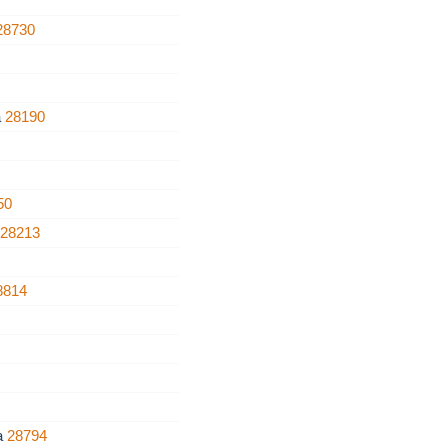
28730
a
28190
50
o
28213
8814
ra
28794