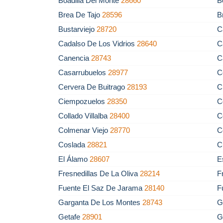
Boadilla Del Monte
28660
B
Brea De Tajo
28596
B
Bustarviejo
28720
C
Cadalso De Los Vidrios
28640
C
Canencia
28743
C
Casarrubuelos
28977
C
Cervera De Buitrago
28193
C
Ciempozuelos
28350
C
Collado Villalba
28400
C
Colmenar Viejo
28770
C
Coslada
28821
C
El Álamo
28607
E
Fresnedillas De La Oliva
28214
F
Fuente El Saz De Jarama
28140
F
Garganta De Los Montes
28743
G
Getafe
28901
G