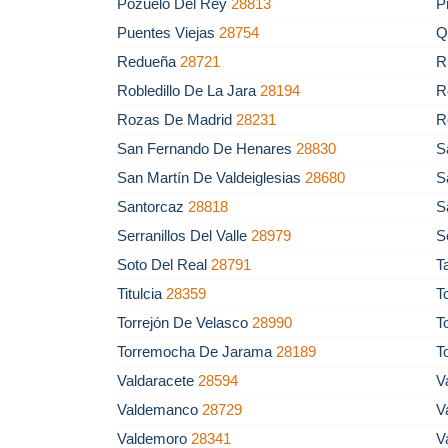
Pozuelo Del Rey
28813
P
Puentes Viejas
28754
Q
Redueña
28721
R
Robledillo De La Jara
28194
R
Rozas De Madrid
28231
R
San Fernando De Henares
28830
S
San Martín De Valdeiglesias
28680
S
Santorcaz
28818
S
Serranillos Del Valle
28979
S
Soto Del Real
28791
T
Titulcia
28359
T
Torrejón De Velasco
28990
T
Torremocha De Jarama
28189
T
Valdaracete
28594
V
Valdemanco
28729
V
Valdemoro
28341
V