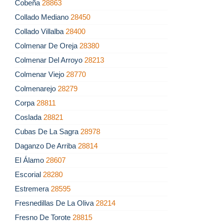
Cobeña
28863
Collado Mediano
28450
Collado Villalba
28400
Colmenar De Oreja
28380
Colmenar Del Arroyo
28213
Colmenar Viejo
28770
Colmenarejo
28279
Corpa
28811
Coslada
28821
Cubas De La Sagra
28978
Daganzo De Arriba
28814
El Álamo
28607
Escorial
28280
Estremera
28595
Fresnedillas De La Oliva
28214
Fresno De Torote
28815