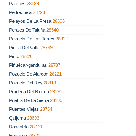
Patones
28189
Pedrezuela
28723
Pelayos De La Presa
28696
Perales De Tajuña
28540
Pezuela De Las Torres
28812
Pinilla Del Valle
28749
Pinto
28320
Piñuécar-gandullas
28737
Pozuelo De Alarcón
28221
Pozuelo Del Rey
28813
Prádena Del Rincón
28191
Puebla De La Sierra
28190
Puentes Viejas
28754
Quijorna
28693
Rascafría
28740
Redueña
28721