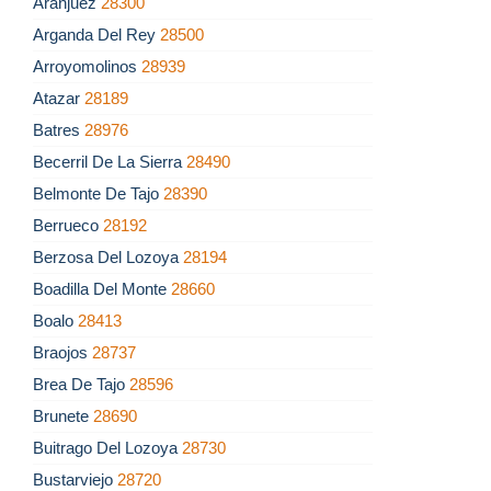
Aranjuez
28300
Arganda Del Rey
28500
Arroyomolinos
28939
Atazar
28189
Batres
28976
Becerril De La Sierra
28490
Belmonte De Tajo
28390
Berrueco
28192
Berzosa Del Lozoya
28194
Boadilla Del Monte
28660
Boalo
28413
Braojos
28737
Brea De Tajo
28596
Brunete
28690
Buitrago Del Lozoya
28730
Bustarviejo
28720