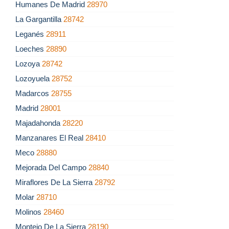
Humanes De Madrid
28970
La Gargantilla
28742
Leganés
28911
Loeches
28890
Lozoya
28742
Lozoyuela
28752
Madarcos
28755
Madrid
28001
Majadahonda
28220
Manzanares El Real
28410
Meco
28880
Mejorada Del Campo
28840
Miraflores De La Sierra
28792
Molar
28710
Molinos
28460
Montejo De La Sierra
28190