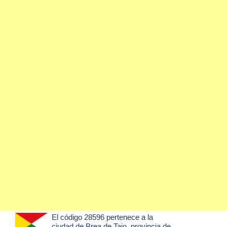
El código 28596 pertenece a la
ciudad de
Brea de Tajo
, provincia de