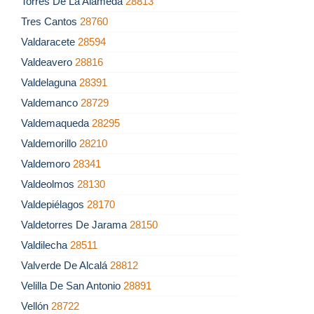
Torres De La Alameda
28813
Tres Cantos
28760
Valdaracete
28594
Valdeavero
28816
Valdelaguna
28391
Valdemanco
28729
Valdemaqueda
28295
Valdemorillo
28210
Valdemoro
28341
Valdeolmos
28130
Valdepiélagos
28170
Valdetorres De Jarama
28150
Valdilecha
28511
Valverde De Alcalá
28812
Velilla De San Antonio
28891
Vellón
28722