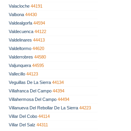
Valacloche
44191
Valbona
44430
Valdealgorfa
44594
Valdecuenca
44122
Valdelinares
44413
Valdeltormo
44620
Valderrobres
44580
Valjunquera
44595
Vallecillo
44123
Veguillas De La Sierra
44134
Villafranca Del Campo
44394
Villahermosa Del Campo
44494
Villanueva Del Rebollar De La Sierra
44223
Villar Del Cobo
44114
Villar Del Salz
44311