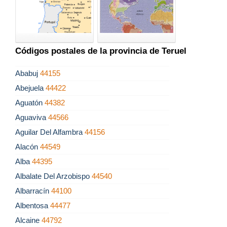
Códigos postales de la provincia de Teruel
Ababuj
44155
Abejuela
44422
Aguatón
44382
Aguaviva
44566
Aguilar Del Alfambra
44156
Alacón
44549
Alba
44395
Albalate Del Arzobispo
44540
Albarracín
44100
Albentosa
44477
Alcaine
44792