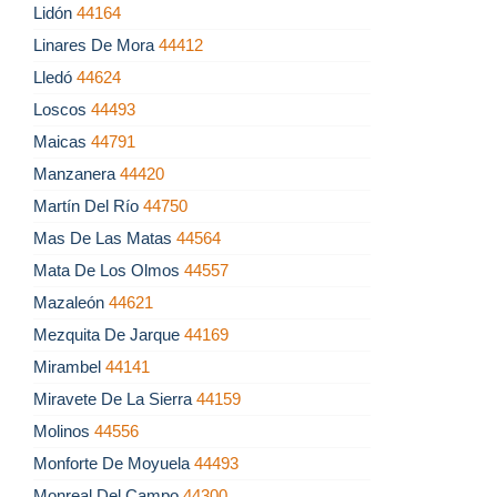
Lidón
44164
Linares De Mora
44412
Lledó
44624
Loscos
44493
Maicas
44791
Manzanera
44420
Martín Del Río
44750
Mas De Las Matas
44564
Mata De Los Olmos
44557
Mazaleón
44621
Mezquita De Jarque
44169
Mirambel
44141
Miravete De La Sierra
44159
Molinos
44556
Monforte De Moyuela
44493
Monreal Del Campo
44300