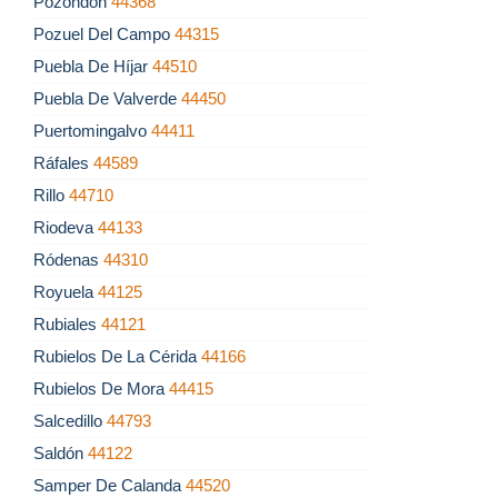
Pozondón
44368
Pozuel Del Campo
44315
Puebla De Híjar
44510
Puebla De Valverde
44450
Puertomingalvo
44411
Ráfales
44589
Rillo
44710
Riodeva
44133
Ródenas
44310
Royuela
44125
Rubiales
44121
Rubielos De La Cérida
44166
Rubielos De Mora
44415
Salcedillo
44793
Saldón
44122
Samper De Calanda
44520