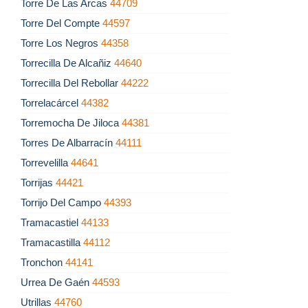
Torre De Las Arcas
44709
Torre Del Compte
44597
Torre Los Negros
44358
Torrecilla De Alcañiz
44640
Torrecilla Del Rebollar
44222
Torrelacárcel
44382
Torremocha De Jiloca
44381
Torres De Albarracín
44111
Torrevelilla
44641
Torrijas
44421
Torrijo Del Campo
44393
Tramacastiel
44133
Tramacastilla
44112
Tronchon
44141
Urrea De Gaén
44593
Utrillas
44760