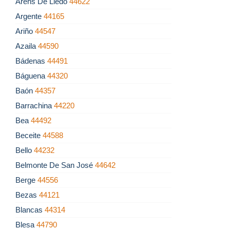
Arens De Lledó
44622
Argente
44165
Ariño
44547
Azaila
44590
Bádenas
44491
Báguena
44320
Baón
44357
Barrachina
44220
Bea
44492
Beceite
44588
Bello
44232
Belmonte De San José
44642
Berge
44556
Bezas
44121
Blancas
44314
Blesa
44790