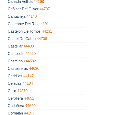
Cañada Vellida
44168
Cañizar Del Olivar
44707
Cantavieja
44140
Cascante Del Río
44191
Castejón De Tornos
44231
Castel De Cabra
44706
Castellar
44409
Castellote
44560
Castelnou
44592
Castelserás
44630
Cedrillas
44147
Celadas
44194
Cella
44370
Cerollera
44651
Codoñera
44640
Corbalán
44193