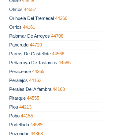
Oliete
44548
Olmos
44557
Orihuela Del Tremedal
44366
Orrios
44161
Palomar De Arroyos
44708
Pancrudo
44720
Parras De Castellote
44566
Peñarroya De Tastavins
44586
Peracense
44369
Peralejos
44162
Perales Del Alfambra
44163
Pitarque
44555
Plou
44213
Pobo
44155
Portellada
44589
Pozondón
44368