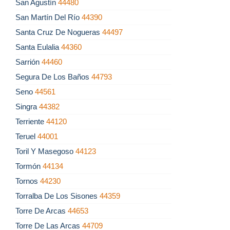
San Agustín
44480
San Martín Del Río
44390
Santa Cruz De Nogueras
44497
Santa Eulalia
44360
Sarrión
44460
Segura De Los Baños
44793
Seno
44561
Singra
44382
Terriente
44120
Teruel
44001
Toril Y Masegoso
44123
Tormón
44134
Tornos
44230
Torralba De Los Sisones
44359
Torre De Arcas
44653
Torre De Las Arcas
44709