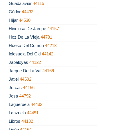
Guadalaviar
44115
Gúdar
44433
Híjar
44530
Hinojosa De Jarque
44157
Hoz De La Vieja
44791
Huesa Del Común
44213
Iglesuela Del Cid
44142
Jabaloyas
44122
Jarque De La Val
44169
Jatiel
44592
Jorcas
44156
Josa
44792
Lagueruela
44492
Lanzuela
44491
Libros
44132
Lidón
44164