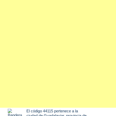
El código 44115 pertenece a la
ciudad de
Guadalaviar
, provincia de