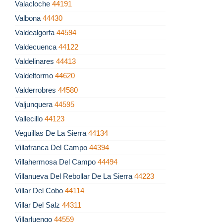
Valacloche
44191
Valbona
44430
Valdealgorfa
44594
Valdecuenca
44122
Valdelinares
44413
Valdeltormo
44620
Valderrobres
44580
Valjunquera
44595
Vallecillo
44123
Veguillas De La Sierra
44134
Villafranca Del Campo
44394
Villahermosa Del Campo
44494
Villanueva Del Rebollar De La Sierra
44223
Villar Del Cobo
44114
Villar Del Salz
44311
Villarluengo
44559