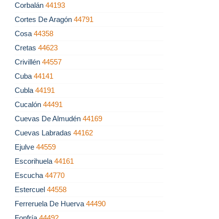
Corbalán
44193
Cortes De Aragón
44791
Cosa
44358
Cretas
44623
Crivillén
44557
Cuba
44141
Cubla
44191
Cucalón
44491
Cuevas De Almudén
44169
Cuevas Labradas
44162
Ejulve
44559
Escorihuela
44161
Escucha
44770
Estercuel
44558
Ferreruela De Huerva
44490
Fonfría
44492