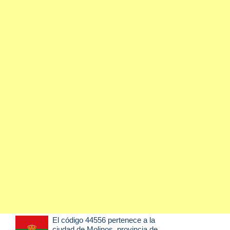
El código 44556 pertenece a la
ciudad de
Molinos
, provincia de