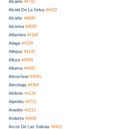
Alcaine
44792
Alcalá De La Selva
44432
Alcañiz
44600
Alcorisa
44550
Alfambra
44160
Aliaga
44150
Allepuz
44145
Alloza
44509
Allueva
44492
Almochuel
44591
Almohaja
44369
Alobras
44134
Alpeñés
44721
Anadón
44212
Andorra
44500
Arcos De Las Salinas
44421