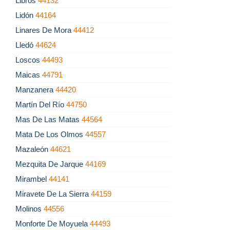
Libros
44132
Lidón
44164
Linares De Mora
44412
Lledó
44624
Loscos
44493
Maicas
44791
Manzanera
44420
Martín Del Río
44750
Mas De Las Matas
44564
Mata De Los Olmos
44557
Mazaleón
44621
Mezquita De Jarque
44169
Mirambel
44141
Miravete De La Sierra
44159
Molinos
44556
Monforte De Moyuela
44493