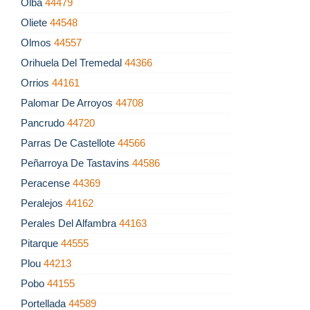
Olba
44479
Oliete
44548
Olmos
44557
Orihuela Del Tremedal
44366
Orrios
44161
Palomar De Arroyos
44708
Pancrudo
44720
Parras De Castellote
44566
Peñarroya De Tastavins
44586
Peracense
44369
Peralejos
44162
Perales Del Alfambra
44163
Pitarque
44555
Plou
44213
Pobo
44155
Portellada
44589