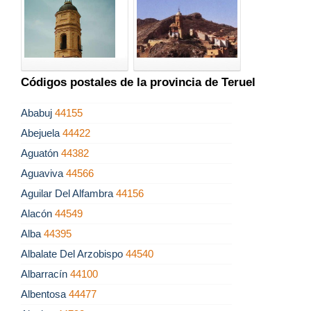
Códigos postales de la provincia de Teruel
Ababuj
44155
Abejuela
44422
Aguatón
44382
Aguaviva
44566
Aguilar Del Alfambra
44156
Alacón
44549
Alba
44395
Albalate Del Arzobispo
44540
Albarracín
44100
Albentosa
44477