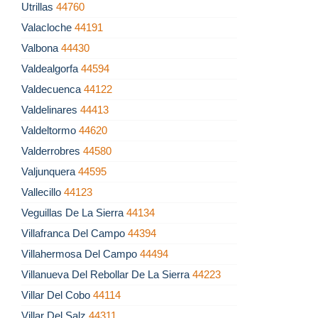
Utrillas
44760
Valacloche
44191
Valbona
44430
Valdealgorfa
44594
Valdecuenca
44122
Valdelinares
44413
Valdeltormo
44620
Valderrobres
44580
Valjunquera
44595
Vallecillo
44123
Veguillas De La Sierra
44134
Villafranca Del Campo
44394
Villahermosa Del Campo
44494
Villanueva Del Rebollar De La Sierra
44223
Villar Del Cobo
44114
Villar Del Salz
44311