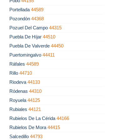
Pobo
44155
Portellada
44589
Pozondón
44368
Pozuel Del Campo
44315
Puebla De Híjar
44510
Puebla De Valverde
44450
Puertomingalvo
44411
Ráfales
44589
Rillo
44710
Riodeva
44133
Ródenas
44310
Royuela
44125
Rubiales
44121
Rubielos De La Cérida
44166
Rubielos De Mora
44415
Salcedillo
44793