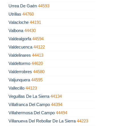
Urrea De Gaén
44593
Utrillas
44760
Valacloche
44191
Valbona
44430
Valdealgorfa
44594
Valdecuenca
44122
Valdelinares
44413
Valdeltormo
44620
Valderrobres
44580
Valjunquera
44595
Vallecillo
44123
Veguillas De La Sierra
44134
Villafranca Del Campo
44394
Villahermosa Del Campo
44494
Villanueva Del Rebollar De La Sierra
44223