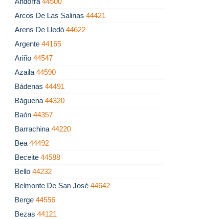
Andorra
44500
Arcos De Las Salinas
44421
Arens De Lledó
44622
Argente
44165
Ariño
44547
Azaila
44590
Bádenas
44491
Báguena
44320
Baón
44357
Barrachina
44220
Bea
44492
Beceite
44588
Bello
44232
Belmonte De San José
44642
Berge
44556
Bezas
44121