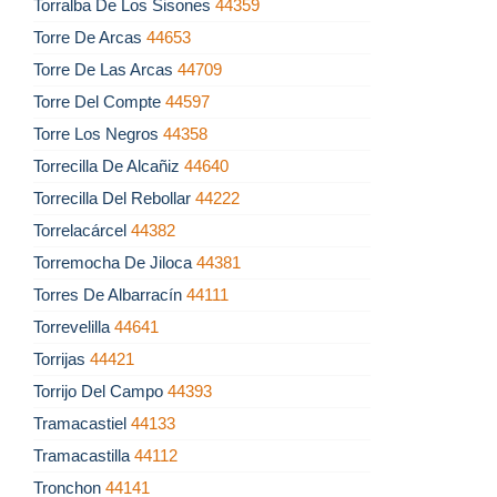
Torralba De Los Sisones
44359
Torre De Arcas
44653
Torre De Las Arcas
44709
Torre Del Compte
44597
Torre Los Negros
44358
Torrecilla De Alcañiz
44640
Torrecilla Del Rebollar
44222
Torrelacárcel
44382
Torremocha De Jiloca
44381
Torres De Albarracín
44111
Torrevelilla
44641
Torrijas
44421
Torrijo Del Campo
44393
Tramacastiel
44133
Tramacastilla
44112
Tronchon
44141