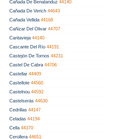
Cañada De Benatanduz
44140
Cañada De Verich
44643
Cañada Vellida
44168
Cañizar Del Olivar
44707
Cantavieja
44140
Cascante Del Río
44191
Castejón De Tornos
44231
Castel De Cabra
44706
Castellar
44409
Castellote
44560
Castelnou
44592
Castelserás
44630
Cedrillas
44147
Celadas
44194
Cella
44370
Cerollera
44651