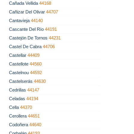
Cañada Vellida
44168
Cañizar Del Olivar
44707
Cantavieja
44140
Cascante Del Río
44191
Castejón De Tornos
44231
Castel De Cabra
44706
Castellar
44409
Castellote
44560
Castelnou
44592
Castelserás
44630
Cedrillas
44147
Celadas
44194
Cella
44370
Cerollera
44651
Codoñera
44640
Corbalán
44193