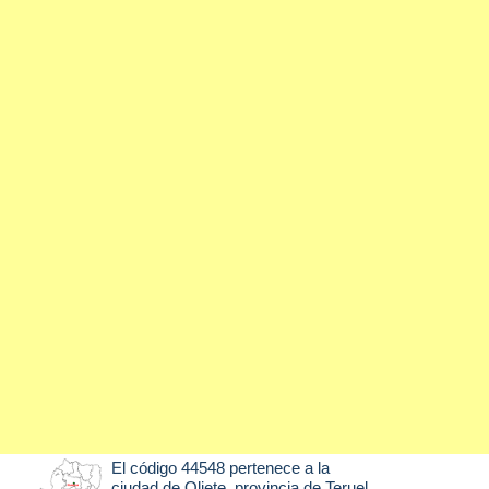
El código 44548 pertenece a la
ciudad de
Oliete
, provincia de Teruel