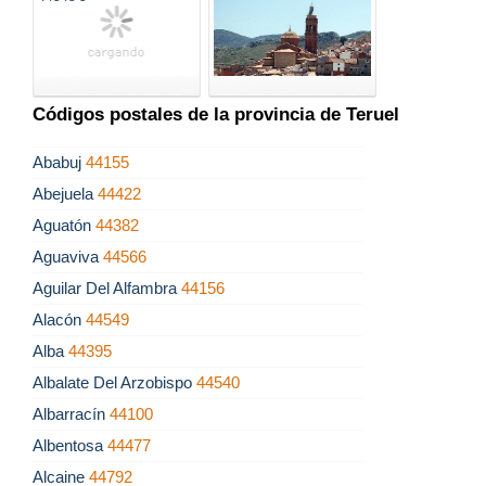
Códigos postales de la provincia de Teruel
Ababuj
44155
Abejuela
44422
Aguatón
44382
Aguaviva
44566
Aguilar Del Alfambra
44156
Alacón
44549
Alba
44395
Albalate Del Arzobispo
44540
Albarracín
44100
Albentosa
44477
Alcaine
44792