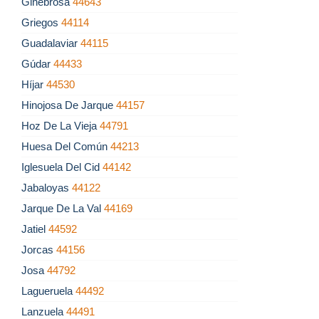
Ginebrosa
44643
Griegos
44114
Guadalaviar
44115
Gúdar
44433
Híjar
44530
Hinojosa De Jarque
44157
Hoz De La Vieja
44791
Huesa Del Común
44213
Iglesuela Del Cid
44142
Jabaloyas
44122
Jarque De La Val
44169
Jatiel
44592
Jorcas
44156
Josa
44792
Lagueruela
44492
Lanzuela
44491