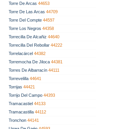
Torre De Arcas
44653
Torre De Las Arcas
44709
Torre Del Compte
44597
Torre Los Negros
44358
Torrecilla De Alcañiz
44640
Torrecilla Del Rebollar
44222
Torrelacárcel
44382
Torremocha De Jiloca
44381
Torres De Albarracín
44111
Torrevelilla
44641
Torrijas
44421
Torrijo Del Campo
44393
Tramacastiel
44133
Tramacastilla
44112
Tronchon
44141
Urrea De Gaén
44593