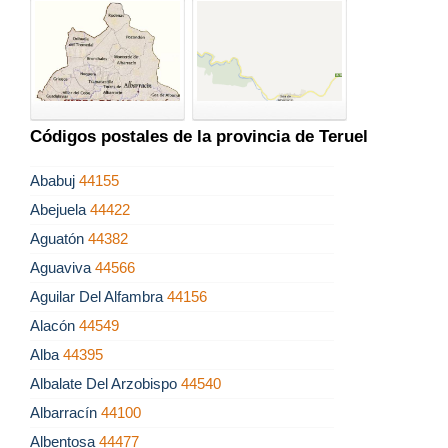
Códigos postales de la provincia de Teruel
Ababuj
44155
Abejuela
44422
Aguatón
44382
Aguaviva
44566
Aguilar Del Alfambra
44156
Alacón
44549
Alba
44395
Albalate Del Arzobispo
44540
Albarracín
44100
Albentosa
44477