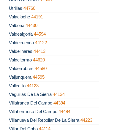
Utrillas
44760
Valacloche
44191
Valbona
44430
Valdealgorfa
44594
Valdecuenca
44122
Valdelinares
44413
Valdeltormo
44620
Valderrobres
44580
Valjunquera
44595
Vallecillo
44123
Veguillas De La Sierra
44134
Villafranca Del Campo
44394
Villahermosa Del Campo
44494
Villanueva Del Rebollar De La Sierra
44223
Villar Del Cobo
44114