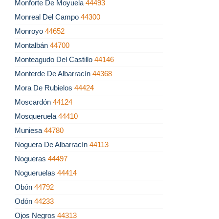
Monforte De Moyuela
44493
Monreal Del Campo
44300
Monroyo
44652
Montalbán
44700
Monteagudo Del Castillo
44146
Monterde De Albarracín
44368
Mora De Rubielos
44424
Moscardón
44124
Mosqueruela
44410
Muniesa
44780
Noguera De Albarracín
44113
Nogueras
44497
Nogueruelas
44414
Obón
44792
Odón
44233
Ojos Negros
44313