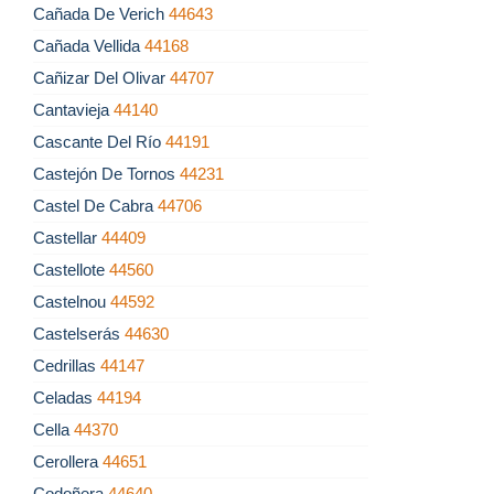
Cañada De Verich
44643
Cañada Vellida
44168
Cañizar Del Olivar
44707
Cantavieja
44140
Cascante Del Río
44191
Castejón De Tornos
44231
Castel De Cabra
44706
Castellar
44409
Castellote
44560
Castelnou
44592
Castelserás
44630
Cedrillas
44147
Celadas
44194
Cella
44370
Cerollera
44651
Codoñera
44640