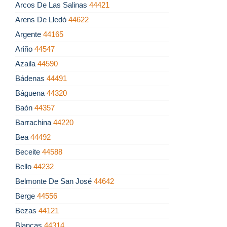
Arcos De Las Salinas
44421
Arens De Lledó
44622
Argente
44165
Ariño
44547
Azaila
44590
Bádenas
44491
Báguena
44320
Baón
44357
Barrachina
44220
Bea
44492
Beceite
44588
Bello
44232
Belmonte De San José
44642
Berge
44556
Bezas
44121
Blancas
44314