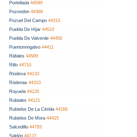
Portellada
44589
Pozondón
44368
Pozuel Del Campo
44315
Puebla De Híjar
44510
Puebla De Valverde
44450
Puertomingalvo
44411
Ráfales
44589
Rillo
44710
Riodeva
44133
Ródenas
44310
Royuela
44125
Rubiales
44121
Rubielos De La Cérida
44166
Rubielos De Mora
44415
Salcedillo
44793
Saldón
44122