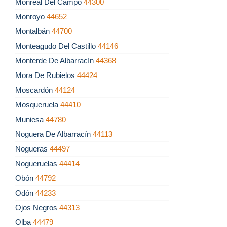
Monreal Del Campo
44300
Monroyo
44652
Montalbán
44700
Monteagudo Del Castillo
44146
Monterde De Albarracín
44368
Mora De Rubielos
44424
Moscardón
44124
Mosqueruela
44410
Muniesa
44780
Noguera De Albarracín
44113
Nogueras
44497
Nogueruelas
44414
Obón
44792
Odón
44233
Ojos Negros
44313
Olba
44479