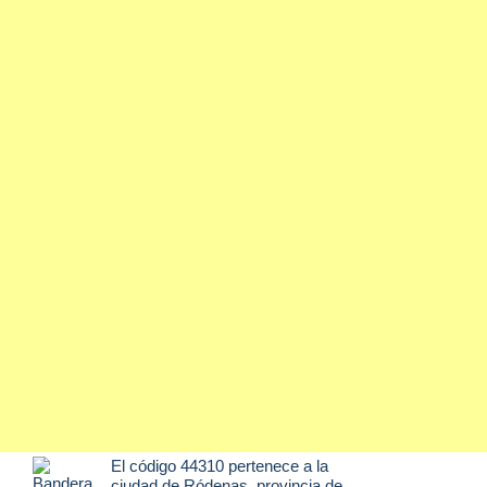
El código 44310 pertenece a la
ciudad de
Ródenas
, provincia de