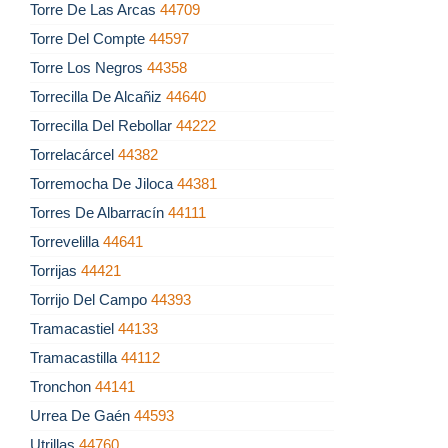
Torre De Las Arcas
44709
Torre Del Compte
44597
Torre Los Negros
44358
Torrecilla De Alcañiz
44640
Torrecilla Del Rebollar
44222
Torrelacárcel
44382
Torremocha De Jiloca
44381
Torres De Albarracín
44111
Torrevelilla
44641
Torrijas
44421
Torrijo Del Campo
44393
Tramacastiel
44133
Tramacastilla
44112
Tronchon
44141
Urrea De Gaén
44593
Utrillas
44760