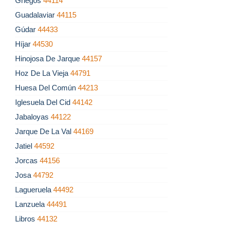
Griegos
44114
Guadalaviar
44115
Gúdar
44433
Híjar
44530
Hinojosa De Jarque
44157
Hoz De La Vieja
44791
Huesa Del Común
44213
Iglesuela Del Cid
44142
Jabaloyas
44122
Jarque De La Val
44169
Jatiel
44592
Jorcas
44156
Josa
44792
Lagueruela
44492
Lanzuela
44491
Libros
44132