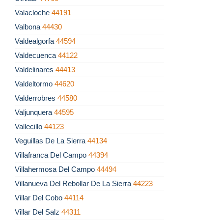
Valacloche
44191
Valbona
44430
Valdealgorfa
44594
Valdecuenca
44122
Valdelinares
44413
Valdeltormo
44620
Valderrobres
44580
Valjunquera
44595
Vallecillo
44123
Veguillas De La Sierra
44134
Villafranca Del Campo
44394
Villahermosa Del Campo
44494
Villanueva Del Rebollar De La Sierra
44223
Villar Del Cobo
44114
Villar Del Salz
44311