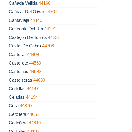
Cañada Vellida
44168
Cañizar Del Olivar
44707
Cantavieja
44140
Cascante Del Río
44191
Castejón De Tornos
44231
Castel De Cabra
44706
Castellar
44409
Castellote
44560
Castelnou
44592
Castelserás
44630
Cedrillas
44147
Celadas
44194
Cella
44370
Cerollera
44651
Codoñera
44640
Corbalán
44193