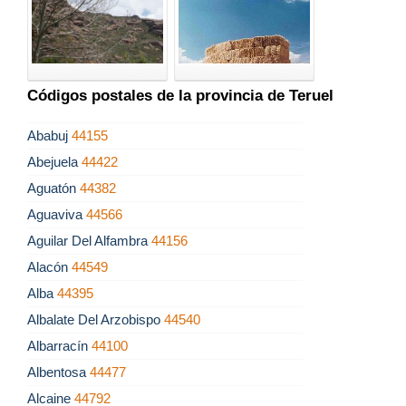
Códigos postales de la provincia de Teruel
Ababuj
44155
Abejuela
44422
Aguatón
44382
Aguaviva
44566
Aguilar Del Alfambra
44156
Alacón
44549
Alba
44395
Albalate Del Arzobispo
44540
Albarracín
44100
Albentosa
44477
Alcaine
44792