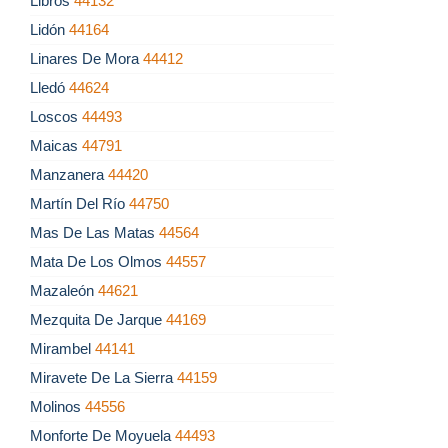
Libros
44132
Lidón
44164
Linares De Mora
44412
Lledó
44624
Loscos
44493
Maicas
44791
Manzanera
44420
Martín Del Río
44750
Mas De Las Matas
44564
Mata De Los Olmos
44557
Mazaleón
44621
Mezquita De Jarque
44169
Mirambel
44141
Miravete De La Sierra
44159
Molinos
44556
Monforte De Moyuela
44493