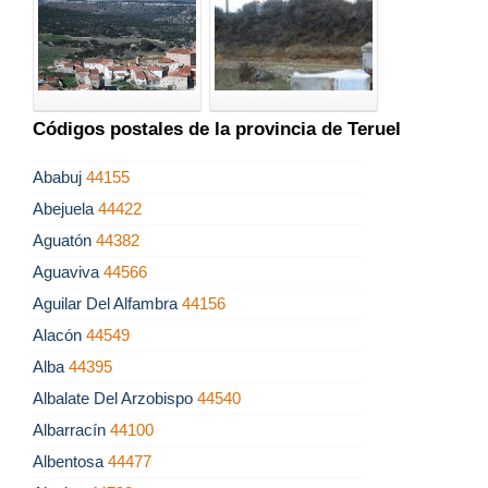
Códigos postales de la provincia de Teruel
Ababuj
44155
Abejuela
44422
Aguatón
44382
Aguaviva
44566
Aguilar Del Alfambra
44156
Alacón
44549
Alba
44395
Albalate Del Arzobispo
44540
Albarracín
44100
Albentosa
44477