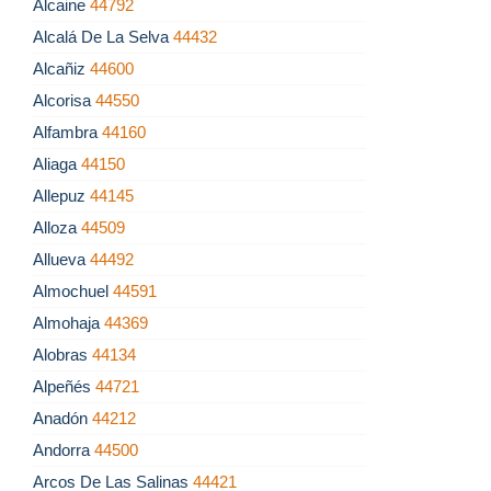
Alcaine
44792
Alcalá De La Selva
44432
Alcañiz
44600
Alcorisa
44550
Alfambra
44160
Aliaga
44150
Allepuz
44145
Alloza
44509
Allueva
44492
Almochuel
44591
Almohaja
44369
Alobras
44134
Alpeñés
44721
Anadón
44212
Andorra
44500
Arcos De Las Salinas
44421