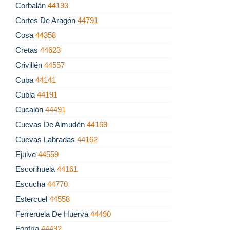
Corbalán
44193
Cortes De Aragón
44791
Cosa
44358
Cretas
44623
Crivillén
44557
Cuba
44141
Cubla
44191
Cucalón
44491
Cuevas De Almudén
44169
Cuevas Labradas
44162
Ejulve
44559
Escorihuela
44161
Escucha
44770
Estercuel
44558
Ferreruela De Huerva
44490
Fonfría
44492