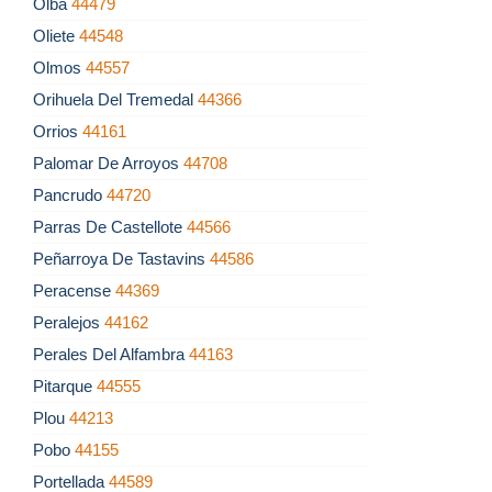
Olba
44479
Oliete
44548
Olmos
44557
Orihuela Del Tremedal
44366
Orrios
44161
Palomar De Arroyos
44708
Pancrudo
44720
Parras De Castellote
44566
Peñarroya De Tastavins
44586
Peracense
44369
Peralejos
44162
Perales Del Alfambra
44163
Pitarque
44555
Plou
44213
Pobo
44155
Portellada
44589