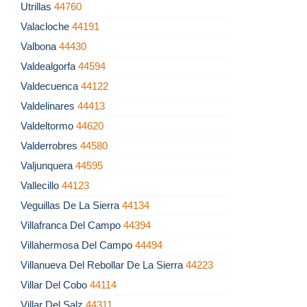
Utrillas
44760
Valacloche
44191
Valbona
44430
Valdealgorfa
44594
Valdecuenca
44122
Valdelinares
44413
Valdeltormo
44620
Valderrobres
44580
Valjunquera
44595
Vallecillo
44123
Veguillas De La Sierra
44134
Villafranca Del Campo
44394
Villahermosa Del Campo
44494
Villanueva Del Rebollar De La Sierra
44223
Villar Del Cobo
44114
Villar Del Salz
44311