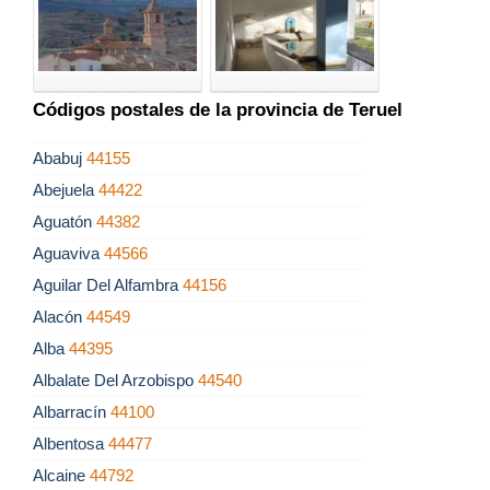
Códigos postales de la provincia de Teruel
Ababuj
44155
Abejuela
44422
Aguatón
44382
Aguaviva
44566
Aguilar Del Alfambra
44156
Alacón
44549
Alba
44395
Albalate Del Arzobispo
44540
Albarracín
44100
Albentosa
44477
Alcaine
44792