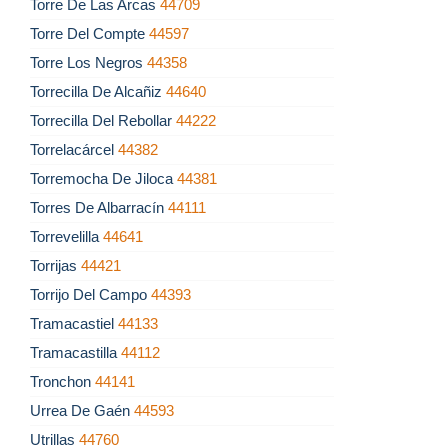
Torre De Las Arcas
44709
Torre Del Compte
44597
Torre Los Negros
44358
Torrecilla De Alcañiz
44640
Torrecilla Del Rebollar
44222
Torrelacárcel
44382
Torremocha De Jiloca
44381
Torres De Albarracín
44111
Torrevelilla
44641
Torrijas
44421
Torrijo Del Campo
44393
Tramacastiel
44133
Tramacastilla
44112
Tronchon
44141
Urrea De Gaén
44593
Utrillas
44760