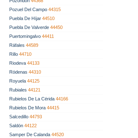
Pozondón
44368
Pozuel Del Campo
44315
Puebla De Híjar
44510
Puebla De Valverde
44450
Puertomingalvo
44411
Ráfales
44589
Rillo
44710
Riodeva
44133
Ródenas
44310
Royuela
44125
Rubiales
44121
Rubielos De La Cérida
44166
Rubielos De Mora
44415
Salcedillo
44793
Saldón
44122
Samper De Calanda
44520