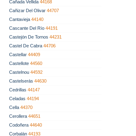
Cañada Vellida
44168
Cañizar Del Olivar
44707
Cantavieja
44140
Cascante Del Río
44191
Castejón De Tornos
44231
Castel De Cabra
44706
Castellar
44409
Castellote
44560
Castelnou
44592
Castelserás
44630
Cedrillas
44147
Celadas
44194
Cella
44370
Cerollera
44651
Codoñera
44640
Corbalán
44193