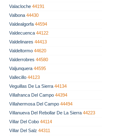
Valacloche
44191
Valbona
44430
Valdealgorfa
44594
Valdecuenca
44122
Valdelinares
44413
Valdeltormo
44620
Valderrobres
44580
Valjunquera
44595
Vallecillo
44123
Veguillas De La Sierra
44134
Villafranca Del Campo
44394
Villahermosa Del Campo
44494
Villanueva Del Rebollar De La Sierra
44223
Villar Del Cobo
44114
Villar Del Salz
44311