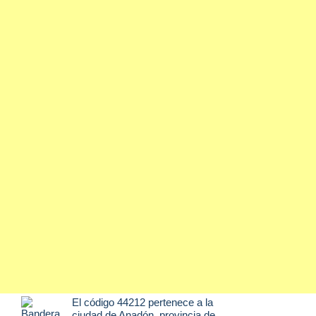
El código 44212 pertenece a la
ciudad de
Anadón
, provincia de