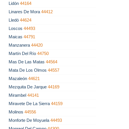
Lidón
44164
Linares De Mora
44412
Lledó
44624
Loscos
44493
Maicas
44791
Manzanera
44420
Martín Del Río
44750
Mas De Las Matas
44564
Mata De Los Olmos
44557
Mazaleón
44621
Mezquita De Jarque
44169
Mirambel
44141
Miravete De La Sierra
44159
Molinos
44556
Monforte De Moyuela
44493
Monreal Del Campo
44300