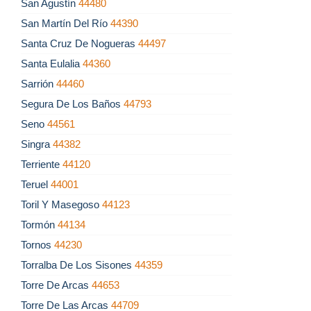
San Agustín
44480
San Martín Del Río
44390
Santa Cruz De Nogueras
44497
Santa Eulalia
44360
Sarrión
44460
Segura De Los Baños
44793
Seno
44561
Singra
44382
Terriente
44120
Teruel
44001
Toril Y Masegoso
44123
Tormón
44134
Tornos
44230
Torralba De Los Sisones
44359
Torre De Arcas
44653
Torre De Las Arcas
44709