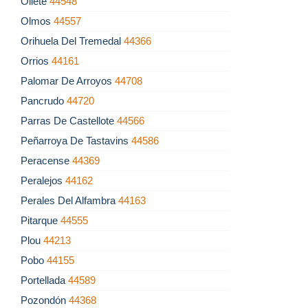
Oliete
44548
Olmos
44557
Orihuela Del Tremedal
44366
Orrios
44161
Palomar De Arroyos
44708
Pancrudo
44720
Parras De Castellote
44566
Peñarroya De Tastavins
44586
Peracense
44369
Peralejos
44162
Perales Del Alfambra
44163
Pitarque
44555
Plou
44213
Pobo
44155
Portellada
44589
Pozondón
44368