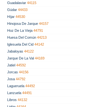
Guadalaviar
44115
Gúdar
44433
Híjar
44530
Hinojosa De Jarque
44157
Hoz De La Vieja
44791
Huesa Del Común
44213
Iglesuela Del Cid
44142
Jabaloyas
44122
Jarque De La Val
44169
Jatiel
44592
Jorcas
44156
Josa
44792
Lagueruela
44492
Lanzuela
44491
Libros
44132
Lidón
44164