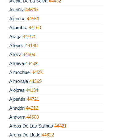
Alcalá De La Selva
44432
Alcañiz
44600
Alcorisa
44550
Alfambra
44160
Aliaga
44150
Allepuz
44145
Alloza
44509
Allueva
44492
Almochuel
44591
Almohaja
44369
Alobras
44134
Alpeñés
44721
Anadón
44212
Andorra
44500
Arcos De Las Salinas
44421
Arens De Lledó
44622