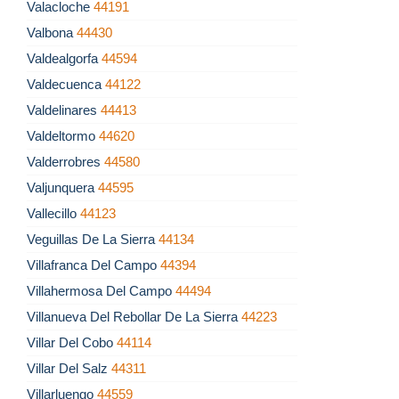
Valacloche
44191
Valbona
44430
Valdealgorfa
44594
Valdecuenca
44122
Valdelinares
44413
Valdeltormo
44620
Valderrobres
44580
Valjunquera
44595
Vallecillo
44123
Veguillas De La Sierra
44134
Villafranca Del Campo
44394
Villahermosa Del Campo
44494
Villanueva Del Rebollar De La Sierra
44223
Villar Del Cobo
44114
Villar Del Salz
44311
Villarluengo
44559