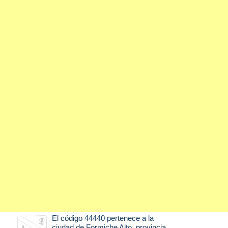
El código 44440 pertenece a la
ciudad de
Formiche Alto
, provincia