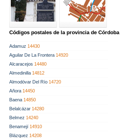
Códigos postales de la provincia de Córdoba
Adamuz
14430
Aguilar De La Frontera
14920
Alcaracejos
14480
Almedinilla
14812
Almodóvar Del Río
14720
Añora
14450
Baena
14850
Belalcázar
14280
Belmez
14240
Benamejí
14910
Blázquez
14208