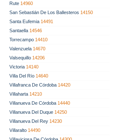
Rute
14960
San Sebastián De Los Ballesteros
14150
Santa Eufemia
14491
Santaella
14546
Torrecampo
14410
Valenzuela
14670
Valsequillo
14206
Victoria
14140
Villa Del Río
14640
Villafranca De Córdoba
14420
Villaharta
14210
Villanueva De Córdoba
14440
Villanueva Del Duque
14250
Villanueva Del Rey
14230
Villaralto
14490
Villaviciosa De Córdoba
14300