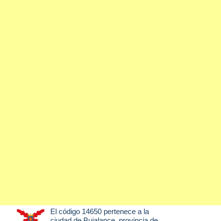
El código 14650 pertenece a la
ciudad de
Bujalance
, provincia de