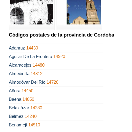
Códigos postales de la provincia de Córdoba
Adamuz
14430
Aguilar De La Frontera
14920
Alcaracejos
14480
Almedinilla
14812
Almodóvar Del Río
14720
Añora
14450
Baena
14850
Belalcázar
14280
Belmez
14240
Benamejí
14910