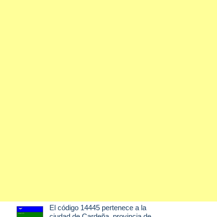
El código 14445 pertenece a la
ciudad de
Cardeña
, provincia de