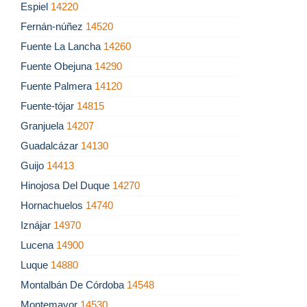
Espiel
14220
Fernán-núñez
14520
Fuente La Lancha
14260
Fuente Obejuna
14290
Fuente Palmera
14120
Fuente-tójar
14815
Granjuela
14207
Guadalcázar
14130
Guijo
14413
Hinojosa Del Duque
14270
Hornachuelos
14740
Iznájar
14970
Lucena
14900
Luque
14880
Montalbán De Córdoba
14548
Montemayor
14530