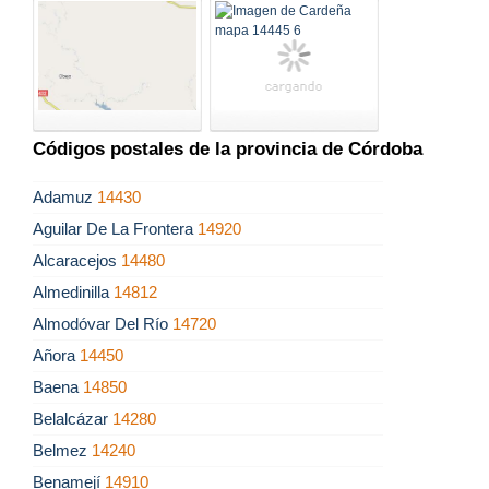
Códigos postales de la provincia de Córdoba
Adamuz
14430
Aguilar De La Frontera
14920
Alcaracejos
14480
Almedinilla
14812
Almodóvar Del Río
14720
Añora
14450
Baena
14850
Belalcázar
14280
Belmez
14240
Benamejí
14910