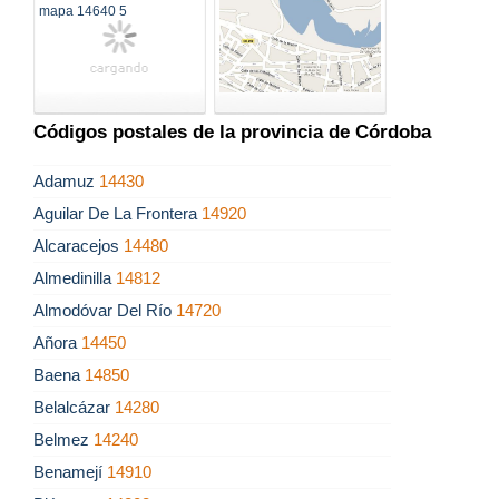
Códigos postales de la provincia de Córdoba
Adamuz
14430
Aguilar De La Frontera
14920
Alcaracejos
14480
Almedinilla
14812
Almodóvar Del Río
14720
Añora
14450
Baena
14850
Belalcázar
14280
Belmez
14240
Benamejí
14910