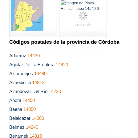
Códigos postales de la provincia de Córdoba
Adamuz
14430
Aguilar De La Frontera
14920
Alcaracejos
14480
Almedinilla
14812
Almodóvar Del Río
14720
Añora
14450
Baena
14850
Belalcázar
14280
Belmez
14240
Benamejí
14910