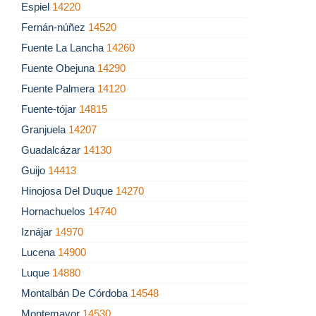
Espiel
14220
Fernán-núñez
14520
Fuente La Lancha
14260
Fuente Obejuna
14290
Fuente Palmera
14120
Fuente-tójar
14815
Granjuela
14207
Guadalcázar
14130
Guijo
14413
Hinojosa Del Duque
14270
Hornachuelos
14740
Iznájar
14970
Lucena
14900
Luque
14880
Montalbán De Córdoba
14548
Montemayor
14530