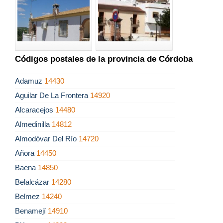
Códigos postales de la provincia de Córdoba
Adamuz
14430
Aguilar De La Frontera
14920
Alcaracejos
14480
Almedinilla
14812
Almodóvar Del Río
14720
Añora
14450
Baena
14850
Belalcázar
14280
Belmez
14240
Benamejí
14910