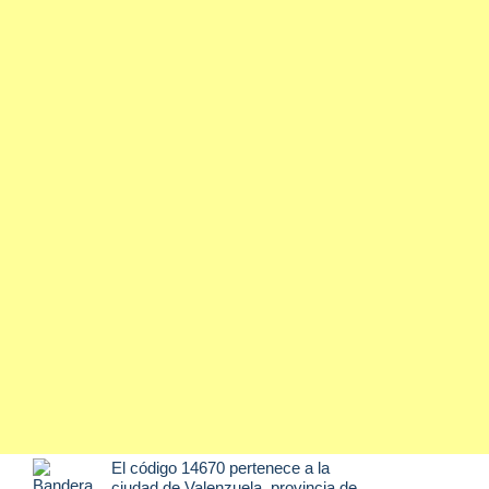
El código 14670 pertenece a la
ciudad de
Valenzuela
, provincia de