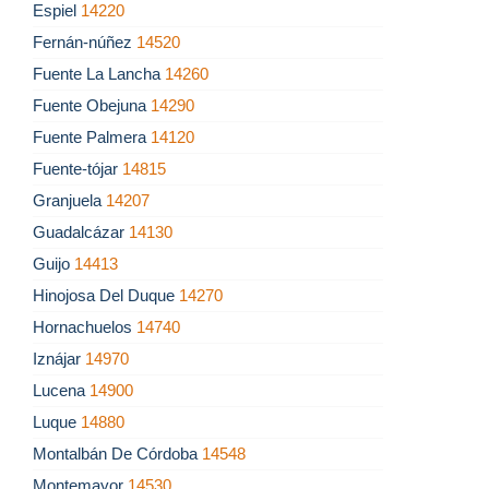
Espiel
14220
Fernán-núñez
14520
Fuente La Lancha
14260
Fuente Obejuna
14290
Fuente Palmera
14120
Fuente-tójar
14815
Granjuela
14207
Guadalcázar
14130
Guijo
14413
Hinojosa Del Duque
14270
Hornachuelos
14740
Iznájar
14970
Lucena
14900
Luque
14880
Montalbán De Córdoba
14548
Montemayor
14530