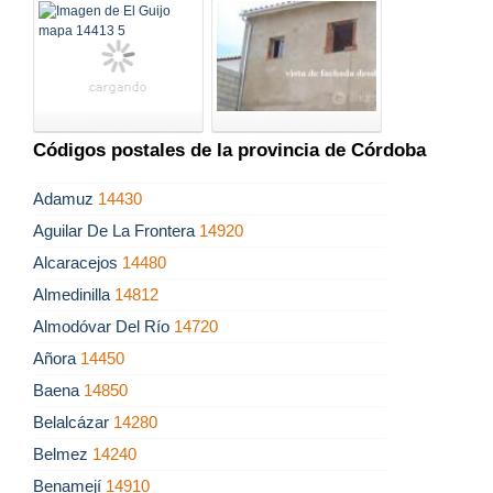
Códigos postales de la provincia de Córdoba
Adamuz
14430
Aguilar De La Frontera
14920
Alcaracejos
14480
Almedinilla
14812
Almodóvar Del Río
14720
Añora
14450
Baena
14850
Belalcázar
14280
Belmez
14240
Benamejí
14910