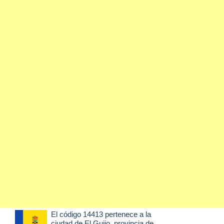
El código 14413 pertenece a la
ciudad de
El Guijo
, provincia de