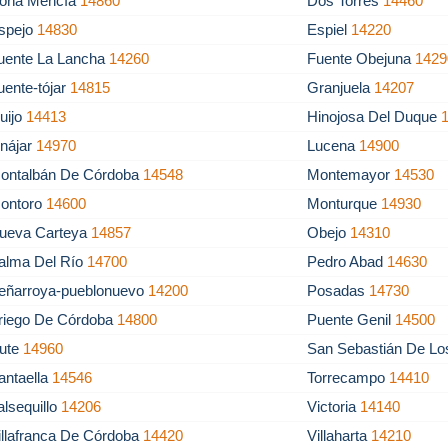
oña Mencía
14860
Dos Torres
14460
spejo
14830
Espiel
14220
uente La Lancha
14260
Fuente Obejuna
1429
uente-tójar
14815
Granjuela
14207
uijo
14413
Hinojosa Del Duque
znájar
14970
Lucena
14900
ontalbán De Córdoba
14548
Montemayor
14530
ontoro
14600
Monturque
14930
ueva Carteya
14857
Obejo
14310
alma Del Río
14700
Pedro Abad
14630
eñarroya-pueblonuevo
14200
Posadas
14730
riego De Córdoba
14800
Puente Genil
14500
ute
14960
San Sebastián De Lo
antaella
14546
Torrecampo
14410
alsequillo
14206
Victoria
14140
illafranca De Córdoba
14420
Villaharta
14210