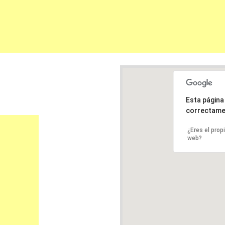
Esta págin
correctame
¿Eres el prop
web?