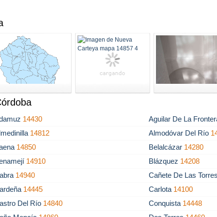
a
 Córdoba
damuz
14430
Aguilar De La Fronte
lmedinilla
14812
Almodóvar Del Río
1
aena
14850
Belalcázar
14280
enamejí
14910
Blázquez
14208
abra
14940
Cañete De Las Torre
ardeña
14445
Carlota
14100
astro Del Río
14840
Conquista
14448