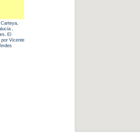
 Carteya
,
lucía .
es. El
 por Vicente
Verdes