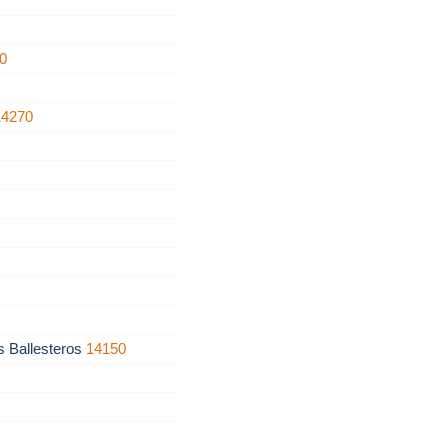
0
14270
s Ballesteros
14150