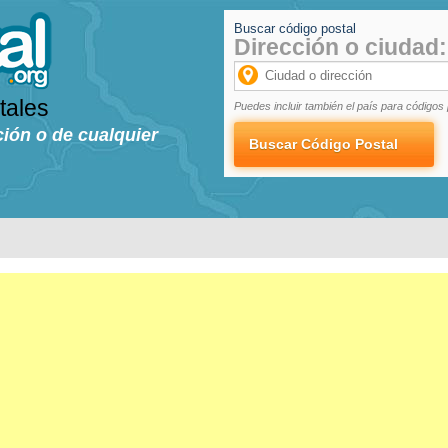
Buscar código postal
Dirección o ciudad:
tales
Puedes incluir también el país para códigos 
ción o de cualquier