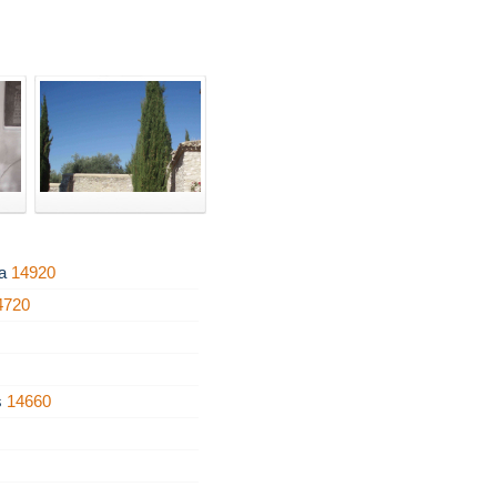
ra
14920
4720
s
14660