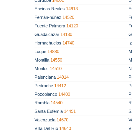
Córdoba
14001
D
Encinas Reales
14913
E
Fernán-núñez
14520
F
Fuente Palmera
14120
F
Guadalcázar
14130
G
Hornachuelos
14740
I
Luque
14880
M
Montilla
14550
M
Moriles
14510
N
Palenciana
14914
P
Pedroche
14412
P
Pozoblanco
14400
P
Rambla
14540
R
Santa Eufemia
14491
S
Valenzuela
14670
V
Villa Del Río
14640
V