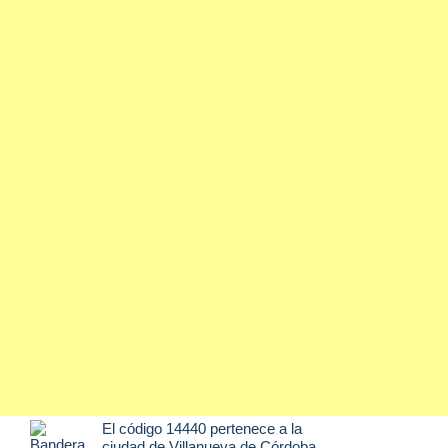
El código 14440 pertenece a la
ciudad de
Villanueva de Córdoba
,