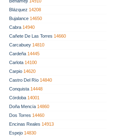
Benamejí
14910
Blázquez
14208
Bujalance
14650
Cabra
14940
Cañete De Las Torres
14660
Carcabuey
14810
Cardeña
14445
Carlota
14100
Carpio
14620
Castro Del Río
14840
Conquista
14448
Córdoba
14001
Doña Mencía
14860
Dos Torres
14460
Encinas Reales
14913
Espejo
14830