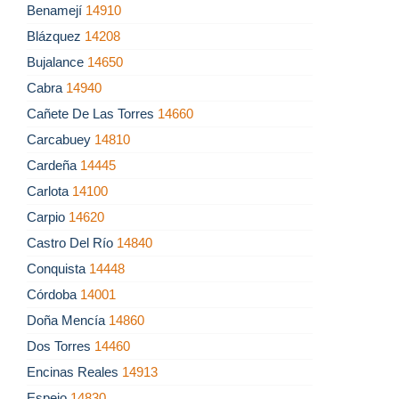
Benamejí
14910
Blázquez
14208
Bujalance
14650
Cabra
14940
Cañete De Las Torres
14660
Carcabuey
14810
Cardeña
14445
Carlota
14100
Carpio
14620
Castro Del Río
14840
Conquista
14448
Córdoba
14001
Doña Mencía
14860
Dos Torres
14460
Encinas Reales
14913
Espejo
14830