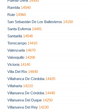
Puente Genil
14500
Rambla
14540
Rute
14960
San Sebastián De Los Ballesteros
14150
Santa Eufemia
14491
Santaella
14546
Torrecampo
14410
Valenzuela
14670
Valsequillo
14206
Victoria
14140
Villa Del Río
14640
Villafranca De Córdoba
14420
Villaharta
14210
Villanueva De Córdoba
14440
Villanueva Del Duque
14250
Villanueva Del Rey
14230