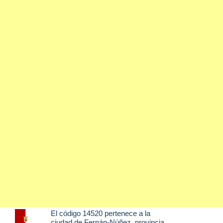
El código 14520 pertenece a la
ciudad de
Fernán-Núñez
, provincia