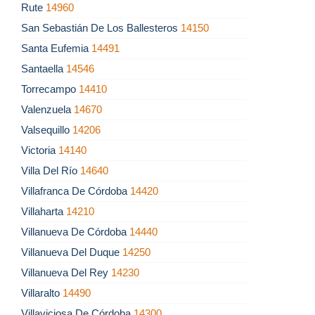
Rute
14960
San Sebastián De Los Ballesteros
14150
Santa Eufemia
14491
Santaella
14546
Torrecampo
14410
Valenzuela
14670
Valsequillo
14206
Victoria
14140
Villa Del Río
14640
Villafranca De Córdoba
14420
Villaharta
14210
Villanueva De Córdoba
14440
Villanueva Del Duque
14250
Villanueva Del Rey
14230
Villaralto
14490
Villaviciosa De Córdoba
14300