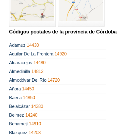
Códigos postales de la provincia de Córdoba
Adamuz
14430
Aguilar De La Frontera
14920
Alcaracejos
14480
Almedinilla
14812
Almodóvar Del Río
14720
Añora
14450
Baena
14850
Belalcázar
14280
Belmez
14240
Benamejí
14910
Blázquez
14208