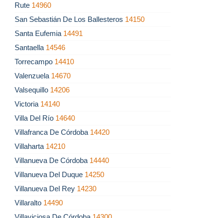
Rute
14960
San Sebastián De Los Ballesteros
14150
Santa Eufemia
14491
Santaella
14546
Torrecampo
14410
Valenzuela
14670
Valsequillo
14206
Victoria
14140
Villa Del Río
14640
Villafranca De Córdoba
14420
Villaharta
14210
Villanueva De Córdoba
14440
Villanueva Del Duque
14250
Villanueva Del Rey
14230
Villaralto
14490
Villaviciosa De Córdoba
14300