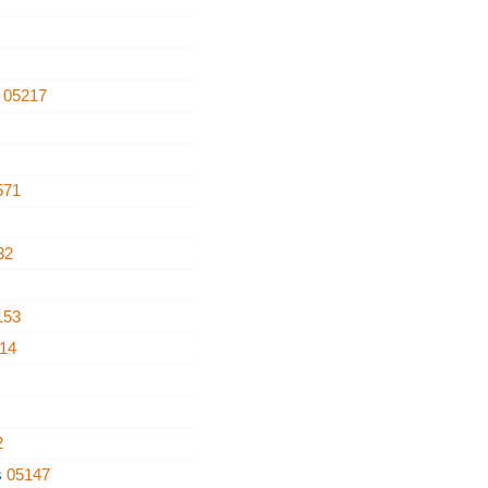
e
05217
571
32
153
14
2
s
05147