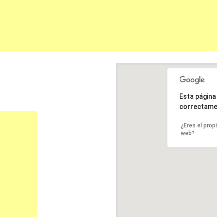
Esta págin
correctame
¿Eres el prop
web?