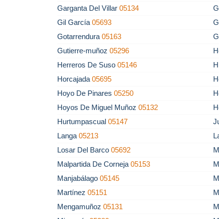
Garganta Del Villar
05134
G
Gil García
05693
G
Gotarrendura
05163
G
Gutierre-muñoz
05296
H
Herreros De Suso
05146
H
Horcajada
05695
H
Hoyo De Pinares
05250
H
Hoyos De Miguel Muñoz
05132
H
Hurtumpascual
05147
J
Langa
05213
L
Losar Del Barco
05692
M
Malpartida De Corneja
05153
M
Manjabálago
05145
M
Martínez
05151
M
Mengamuñoz
05131
M