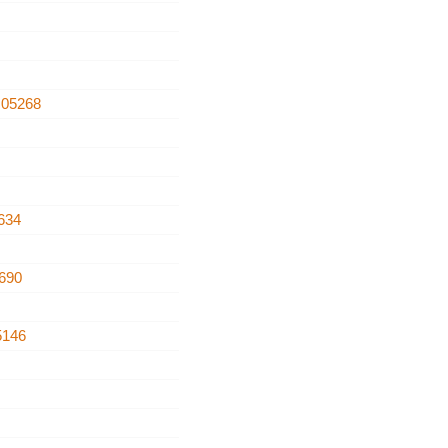
s
05268
634
690
5146