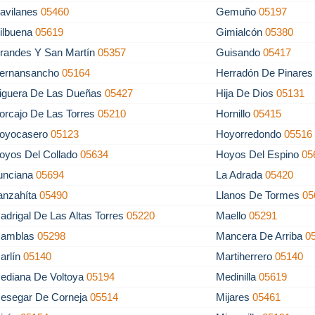
avilanes
05460
Gemuño
05197
ilbuena
05619
Gimialcón
05380
randes Y San Martín
05357
Guisando
05417
ernansancho
05164
Herradón De Pinare
iguera De Las Dueñas
05427
Hija De Dios
05131
orcajo De Las Torres
05210
Hornillo
05415
oyocasero
05123
Hoyorredondo
05516
oyos Del Collado
05634
Hoyos Del Espino
05
unciana
05694
La Adrada
05420
anzahíta
05490
Llanos De Tormes
05
adrigal De Las Altas Torres
05220
Maello
05291
amblas
05298
Mancera De Arriba
0
arlín
05140
Martiherrero
05140
ediana De Voltoya
05194
Medinilla
05619
esegar De Corneja
05514
Mijares
05461