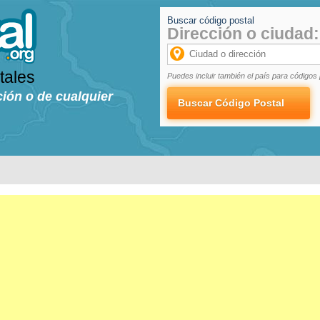
Buscar código postal
Dirección o ciudad:
tales
Puedes incluir también el país para códigos 
ción o de cualquier