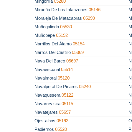
Mingorría
05280
M
Mirueña De Los Infanzones
05146
M
Moraleja De Matacabras
05299
M
Muñogalindo
05530
M
Muñopepe
05192
M
Narrillos Del Álamo
05154
N
Narros Del Castillo
05369
N
Nava Del Barco
05697
N
Navaescurial
05514
N
Navalmoral
05120
N
Navalperal De Pinares
05240
N
Navaquesera
05122
N
Navarrevisca
05115
N
Navatejares
05697
N
Ojos-albos
05193
O
Padiernos
05520
P