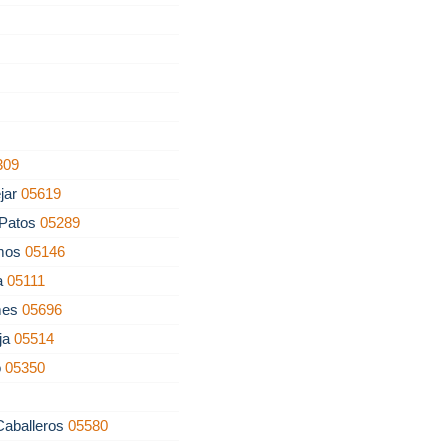
309
jar
05619
 Patos
05289
lmos
05146
a
05111
mes
05696
ja
05514
o
05350
Caballeros
05580