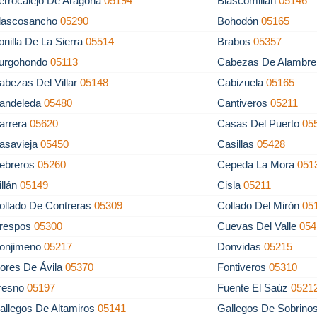
errocalejo De Aragona
05194
Blascomillán
05146
lascosancho
05290
Bohodón
05165
onilla De La Sierra
05514
Brabos
05357
urgohondo
05113
Cabezas De Alambr
abezas Del Villar
05148
Cabizuela
05165
andeleda
05480
Cantiveros
05211
arrera
05620
Casas Del Puerto
05
asavieja
05450
Casillas
05428
ebreros
05260
Cepeda La Mora
051
illán
05149
Cisla
05211
ollado De Contreras
05309
Collado Del Mirón
05
respos
05300
Cuevas Del Valle
054
onjimeno
05217
Donvidas
05215
lores De Ávila
05370
Fontiveros
05310
resno
05197
Fuente El Saúz
0521
allegos De Altamiros
05141
Gallegos De Sobrino