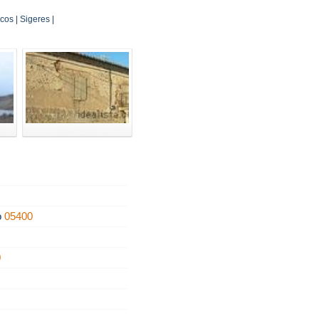
os | Sigeres |
o
05400
0