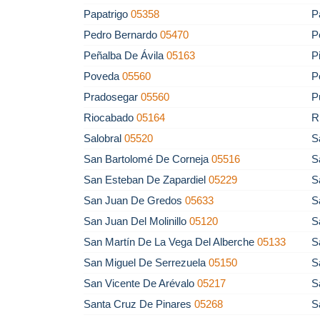
Papatrigo
05358
P
Pedro Bernardo
05470
P
Peñalba De Ávila
05163
P
Poveda
05560
P
Pradosegar
05560
P
Riocabado
05164
R
Salobral
05520
S
San Bartolomé De Corneja
05516
S
San Esteban De Zapardiel
05229
S
San Juan De Gredos
05633
S
San Juan Del Molinillo
05120
S
San Martín De La Vega Del Alberche
05133
S
San Miguel De Serrezuela
05150
S
San Vicente De Arévalo
05217
S
Santa Cruz De Pinares
05268
S