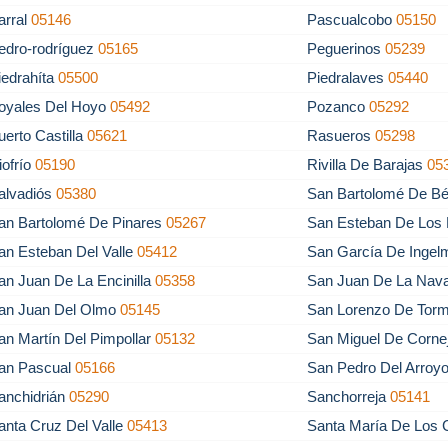
arral
05146
Pascualcobo
05150
edro-rodríguez
05165
Peguerinos
05239
iedrahíta
05500
Piedralaves
05440
oyales Del Hoyo
05492
Pozanco
05292
uerto Castilla
05621
Rasueros
05298
iofrío
05190
Rivilla De Barajas
05
alvadiós
05380
San Bartolomé De Bé
an Bartolomé De Pinares
05267
San Esteban De Los
an Esteban Del Valle
05412
San García De Inge
an Juan De La Encinilla
05358
San Juan De La Nav
an Juan Del Olmo
05145
San Lorenzo De Tor
an Martín Del Pimpollar
05132
San Miguel De Corne
an Pascual
05166
San Pedro Del Arroy
anchidrián
05290
Sanchorreja
05141
anta Cruz Del Valle
05413
Santa María De Los 