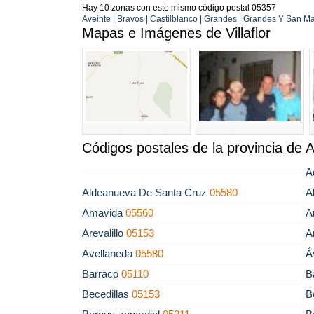
Hay 10 zonas con este mismo código postal 05357
Aveinte | Bravos | Castilblanco | Grandes | Grandes Y San M
Mapas e Imágenes de Villaflor
Códigos postales de la provincia de A
A
Aldeanueva De Santa Cruz
05580
A
Amavida
05560
A
Arevalillo
05153
A
Avellaneda
05580
Á
Barraco
05110
B
Becedillas
05153
B