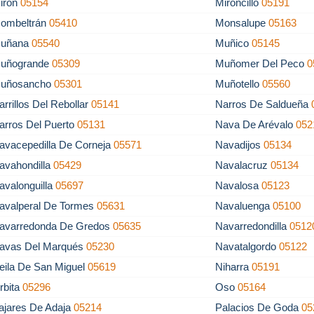
irón
05154
Mironcillo
05191
ombeltrán
05410
Monsalupe
05163
uñana
05540
Muñico
05145
uñogrande
05309
Muñomer Del Peco
0
uñosancho
05301
Muñotello
05560
arrillos Del Rebollar
05141
Narros De Saldueña
arros Del Puerto
05131
Nava De Arévalo
052
avacepedilla De Corneja
05571
Navadijos
05134
avahondilla
05429
Navalacruz
05134
avalonguilla
05697
Navalosa
05123
avalperal De Tormes
05631
Navaluenga
05100
avarredonda De Gredos
05635
Navarredondilla
0512
avas Del Marqués
05230
Navatalgordo
05122
eila De San Miguel
05619
Niharra
05191
rbita
05296
Oso
05164
ajares De Adaja
05214
Palacios De Goda
05