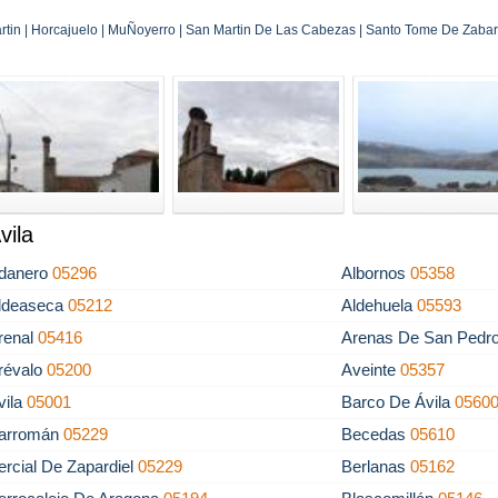
artin | Horcajuelo | MuÑoyerro | San Martin De Las Cabezas | Santo Tome De Zabarc
vila
danero
05296
Albornos
05358
ldeaseca
05212
Aldehuela
05593
renal
05416
Arenas De San Pedr
révalo
05200
Aveinte
05357
vila
05001
Barco De Ávila
0560
arromán
05229
Becedas
05610
ercial De Zapardiel
05229
Berlanas
05162