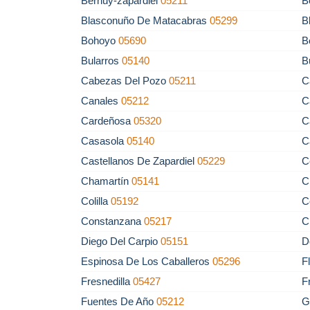
Bernuy-zapardiel
05211
B
Blasconuño De Matacabras
05299
B
Bohoyo
05690
B
Bularros
05140
B
Cabezas Del Pozo
05211
C
Canales
05212
C
Cardeñosa
05320
C
Casasola
05140
C
Castellanos De Zapardiel
05229
C
Chamartín
05141
C
Colilla
05192
C
Constanzana
05217
C
Diego Del Carpio
05151
D
Espinosa De Los Caballeros
05296
F
Fresnedilla
05427
F
Fuentes De Año
05212
G