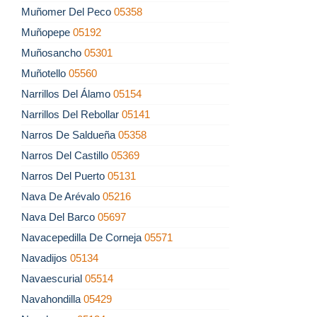
Muñomer Del Peco
05358
Muñopepe
05192
Muñosancho
05301
Muñotello
05560
Narrillos Del Álamo
05154
Narrillos Del Rebollar
05141
Narros De Saldueña
05358
Narros Del Castillo
05369
Narros Del Puerto
05131
Nava De Arévalo
05216
Nava Del Barco
05697
Navacepedilla De Corneja
05571
Navadijos
05134
Navaescurial
05514
Navahondilla
05429