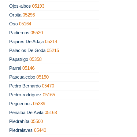
Ojos-albos
05193
Orbita
05296
Oso
05164
Padiernos
05520
Pajares De Adaja
05214
Palacios De Goda
05215
Papatrigo
05358
Parral
05146
Pascualcobo
05150
Pedro Bernardo
05470
Pedro-rodríguez
05165
Peguerinos
05239
Peñalba De Ávila
05163
Piedrahíta
05500
Piedralaves
05440