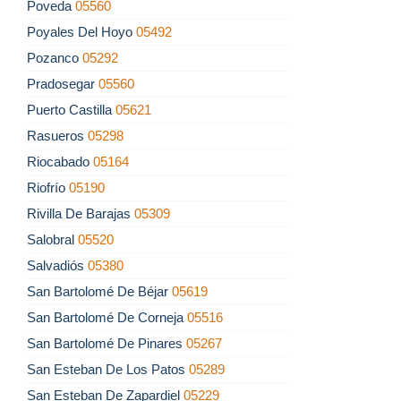
Poveda
05560
Poyales Del Hoyo
05492
Pozanco
05292
Pradosegar
05560
Puerto Castilla
05621
Rasueros
05298
Riocabado
05164
Riofrío
05190
Rivilla De Barajas
05309
Salobral
05520
Salvadiós
05380
San Bartolomé De Béjar
05619
San Bartolomé De Corneja
05516
San Bartolomé De Pinares
05267
San Esteban De Los Patos
05289
San Esteban De Zapardiel
05229