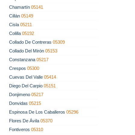
Chamartín
05141
Cillán
05149
Cisla
05211
Colilla
05192
Collado De Contreras
05309
Collado Del Mirón
05153
Constanzana
05217
Crespos
05300
Cuevas Del Valle
05414
Diego Del Carpio
05151
Donjimeno
05217
Donvidas
05215
Espinosa De Los Caballeros
05296
Flores De Ávila
05370
Fontiveros
05310