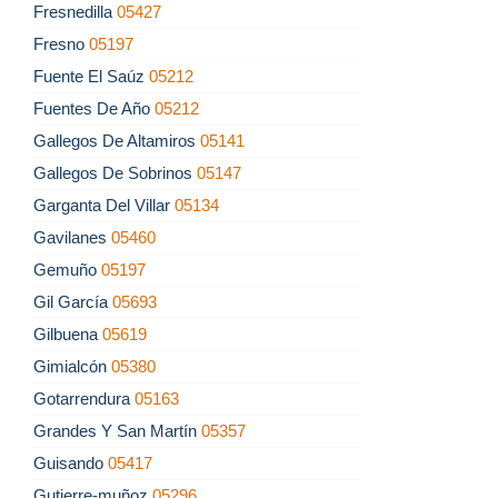
Fresnedilla
05427
Fresno
05197
Fuente El Saúz
05212
Fuentes De Año
05212
Gallegos De Altamiros
05141
Gallegos De Sobrinos
05147
Garganta Del Villar
05134
Gavilanes
05460
Gemuño
05197
Gil García
05693
Gilbuena
05619
Gimialcón
05380
Gotarrendura
05163
Grandes Y San Martín
05357
Guisando
05417
Gutierre-muñoz
05296