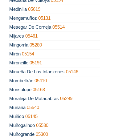
Mediana De Voltoya
05194
Medinilla
05619
Mengamuñoz
05131
Mesegar De Corneja
05514
Mijares
05461
Mingorría
05280
Mirón
05154
Mironcillo
05191
Mirueña De Los Infanzones
05146
Mombeltrán
05410
Monsalupe
05163
Moraleja De Matacabras
05299
Muñana
05540
Muñico
05145
Muñogalindo
05530
Muñogrande
05309