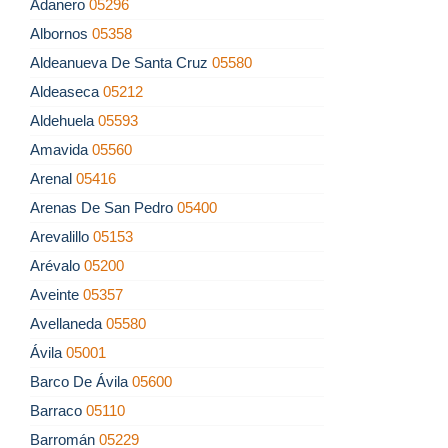
Adanero
05296
Albornos
05358
Aldeanueva De Santa Cruz
05580
Aldeaseca
05212
Aldehuela
05593
Amavida
05560
Arenal
05416
Arenas De San Pedro
05400
Arevalillo
05153
Arévalo
05200
Aveinte
05357
Avellaneda
05580
Ávila
05001
Barco De Ávila
05600
Barraco
05110
Barromán
05229