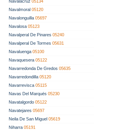
Navalacruz
05134
Navalmoral
05120
Navalonguilla
05697
Navalosa
05123
Navalperal De Pinares
05240
Navalperal De Tormes
05631
Navaluenga
05100
Navaquesera
05122
Navarredonda De Gredos
05635
Navarredondilla
05120
Navarrevisca
05115
Navas Del Marqués
05230
Navatalgordo
05122
Navatejares
05697
Neila De San Miguel
05619
Niharra
05191