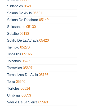
Sinlabajos
05215
Solana De Ávila
05621
Solana De Rioalmar
05149
Solosancho
05130
Sotalbo
05198
Sotillo De La Adrada
05420
Tiemblo
05270
Tiñosillos
05165
Tolbaños
05289
Tormellas
05697
Tornadizos De Ávila
05196
Torre
05540
Tórtoles
05514
Umbrías
05693
Vadillo De La Sierra
05560