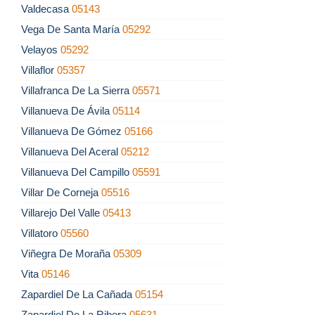
Valdecasa
05143
Vega De Santa María
05292
Velayos
05292
Villaflor
05357
Villafranca De La Sierra
05571
Villanueva De Ávila
05114
Villanueva De Gómez
05166
Villanueva Del Aceral
05212
Villanueva Del Campillo
05591
Villar De Corneja
05516
Villarejo Del Valle
05413
Villatoro
05560
Viñegra De Moraña
05309
Vita
05146
Zapardiel De La Cañada
05154
Zapardiel De La Ribera
05631