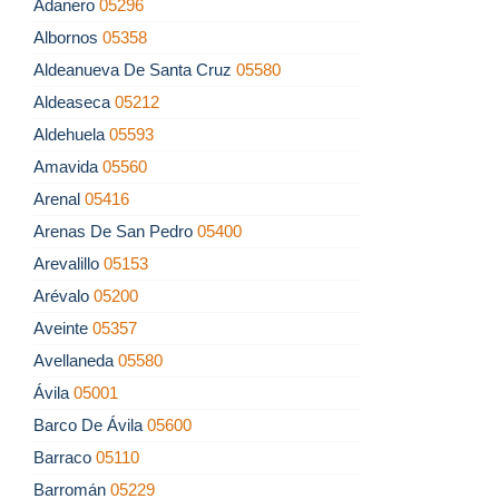
Adanero
05296
Albornos
05358
Aldeanueva De Santa Cruz
05580
Aldeaseca
05212
Aldehuela
05593
Amavida
05560
Arenal
05416
Arenas De San Pedro
05400
Arevalillo
05153
Arévalo
05200
Aveinte
05357
Avellaneda
05580
Ávila
05001
Barco De Ávila
05600
Barraco
05110
Barromán
05229