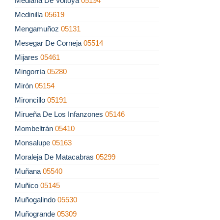
Mediana De Voltoya
05194
Medinilla
05619
Mengamuñoz
05131
Mesegar De Corneja
05514
Mijares
05461
Mingorría
05280
Mirón
05154
Mironcillo
05191
Mirueña De Los Infanzones
05146
Mombeltrán
05410
Monsalupe
05163
Moraleja De Matacabras
05299
Muñana
05540
Muñico
05145
Muñogalindo
05530
Muñogrande
05309