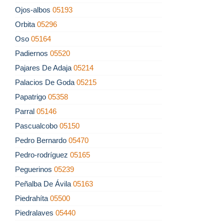
Ojos-albos
05193
Orbita
05296
Oso
05164
Padiernos
05520
Pajares De Adaja
05214
Palacios De Goda
05215
Papatrigo
05358
Parral
05146
Pascualcobo
05150
Pedro Bernardo
05470
Pedro-rodríguez
05165
Peguerinos
05239
Peñalba De Ávila
05163
Piedrahíta
05500
Piedralaves
05440