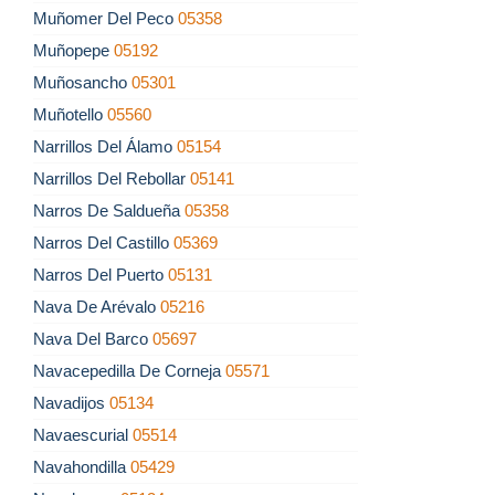
Muñomer Del Peco
05358
Muñopepe
05192
Muñosancho
05301
Muñotello
05560
Narrillos Del Álamo
05154
Narrillos Del Rebollar
05141
Narros De Saldueña
05358
Narros Del Castillo
05369
Narros Del Puerto
05131
Nava De Arévalo
05216
Nava Del Barco
05697
Navacepedilla De Corneja
05571
Navadijos
05134
Navaescurial
05514
Navahondilla
05429