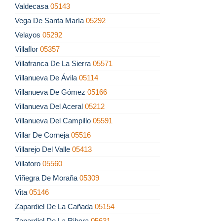
Valdecasa
05143
Vega De Santa María
05292
Velayos
05292
Villaflor
05357
Villafranca De La Sierra
05571
Villanueva De Ávila
05114
Villanueva De Gómez
05166
Villanueva Del Aceral
05212
Villanueva Del Campillo
05591
Villar De Corneja
05516
Villarejo Del Valle
05413
Villatoro
05560
Viñegra De Moraña
05309
Vita
05146
Zapardiel De La Cañada
05154
Zapardiel De La Ribera
05631