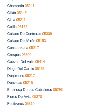
Chamartín
05141
Cillán
05149
Cisla
05211
Colilla
05192
Collado De Contreras
05309
Collado Del Mirón
05153
Constanzana
05217
Crespos
05300
Cuevas Del Valle
05414
Diego Del Carpio
05151
Donjimeno
05217
Donvidas
05215
Espinosa De Los Caballeros
05296
Flores De Ávila
05370
Fontiveros
05310