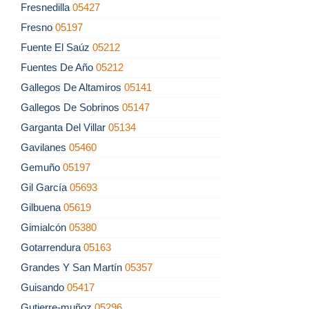
Fresnedilla
05427
Fresno
05197
Fuente El Saúz
05212
Fuentes De Año
05212
Gallegos De Altamiros
05141
Gallegos De Sobrinos
05147
Garganta Del Villar
05134
Gavilanes
05460
Gemuño
05197
Gil García
05693
Gilbuena
05619
Gimialcón
05380
Gotarrendura
05163
Grandes Y San Martín
05357
Guisando
05417
Gutierre-muñoz
05296