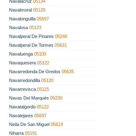
Navalacruz
05134
Navalmoral
05120
Navalonguilla
05697
Navalosa
05123
Navalperal De Pinares
05240
Navalperal De Tormes
05631
Navaluenga
05100
Navaquesera
05122
Navarredonda De Gredos
05635
Navarredondilla
05120
Navarrevisca
05115
Navas Del Marqués
05230
Navatalgordo
05122
Navatejares
05697
Neila De San Miguel
05619
Niharra
05191