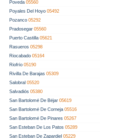
Poveda
05560
Poyales Del Hoyo
05492
Pozanco
05292
Pradosegar
05560
Puerto Castilla
05621
Rasueros
05298
Riocabado
05164
Riofrío
05190
Rivilla De Barajas
05309
Salobral
05520
Salvadiós
05380
San Bartolomé De Béjar
05619
San Bartolomé De Corneja
05516
San Bartolomé De Pinares
05267
San Esteban De Los Patos
05289
San Esteban De Zapardiel
05229