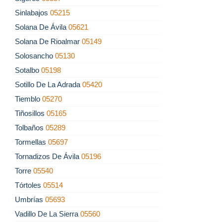
Sinlabajos
05215
Solana De Ávila
05621
Solana De Rioalmar
05149
Solosancho
05130
Sotalbo
05198
Sotillo De La Adrada
05420
Tiemblo
05270
Tiñosillos
05165
Tolbaños
05289
Tormellas
05697
Tornadizos De Ávila
05196
Torre
05540
Tórtoles
05514
Umbrías
05693
Vadillo De La Sierra
05560