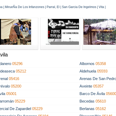
a | MirueÑa De Los Infanzones | Parral, El | San Garcia De Ingelmos | Vita |
vila
danero
05296
Albornos
05358
ldeaseca
05212
Aldehuela
05593
renal
05416
Arenas De San Pedr
révalo
05200
Aveinte
05357
vila
05001
Barco De Ávila
0560
arromán
05229
Becedas
05610
ercial De Zapardiel
05229
Berlanas
05162