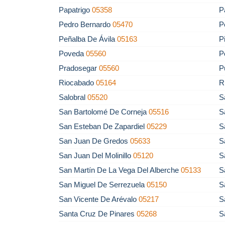
Papatrigo
05358
P
Pedro Bernardo
05470
P
Peñalba De Ávila
05163
P
Poveda
05560
P
Pradosegar
05560
P
Riocabado
05164
R
Salobral
05520
S
San Bartolomé De Corneja
05516
S
San Esteban De Zapardiel
05229
S
San Juan De Gredos
05633
S
San Juan Del Molinillo
05120
S
San Martín De La Vega Del Alberche
05133
S
San Miguel De Serrezuela
05150
S
San Vicente De Arévalo
05217
S
Santa Cruz De Pinares
05268
S