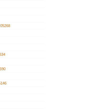
s
05268
634
690
5146