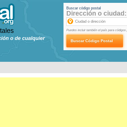
Buscar código postal
Dirección o ciudad:
tales
Puedes incluir también el país para códigos 
ción o de cualquier