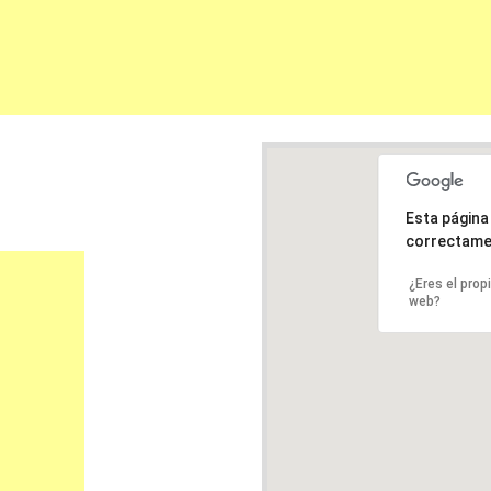
Esta págin
correctame
¿Eres el prop
web?