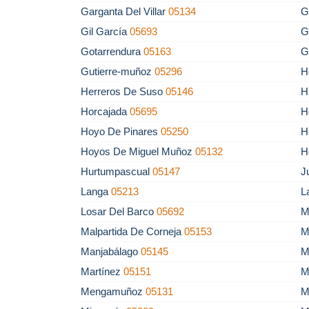
Garganta Del Villar
05134
G
Gil García
05693
G
Gotarrendura
05163
G
Gutierre-muñoz
05296
H
Herreros De Suso
05146
H
Horcajada
05695
H
Hoyo De Pinares
05250
H
Hoyos De Miguel Muñoz
05132
H
Hurtumpascual
05147
J
Langa
05213
L
Losar Del Barco
05692
M
Malpartida De Corneja
05153
M
Manjabálago
05145
M
Martínez
05151
M
Mengamuñoz
05131
M