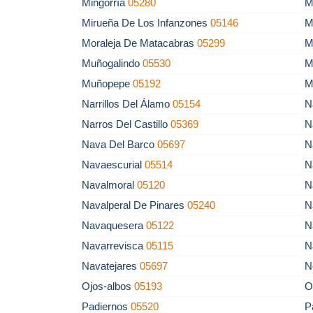
Mingorría
05280
M
Mirueña De Los Infanzones
05146
M
Moraleja De Matacabras
05299
M
Muñogalindo
05530
M
Muñopepe
05192
M
Narrillos Del Álamo
05154
N
Narros Del Castillo
05369
N
Nava Del Barco
05697
N
Navaescurial
05514
N
Navalmoral
05120
N
Navalperal De Pinares
05240
N
Navaquesera
05122
N
Navarrevisca
05115
N
Navatejares
05697
N
Ojos-albos
05193
O
Padiernos
05520
P