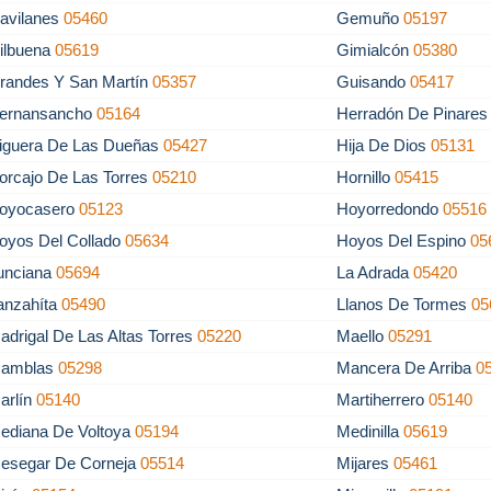
avilanes
05460
Gemuño
05197
ilbuena
05619
Gimialcón
05380
randes Y San Martín
05357
Guisando
05417
ernansancho
05164
Herradón De Pinare
iguera De Las Dueñas
05427
Hija De Dios
05131
orcajo De Las Torres
05210
Hornillo
05415
oyocasero
05123
Hoyorredondo
05516
oyos Del Collado
05634
Hoyos Del Espino
05
unciana
05694
La Adrada
05420
anzahíta
05490
Llanos De Tormes
05
adrigal De Las Altas Torres
05220
Maello
05291
amblas
05298
Mancera De Arriba
0
arlín
05140
Martiherrero
05140
ediana De Voltoya
05194
Medinilla
05619
esegar De Corneja
05514
Mijares
05461