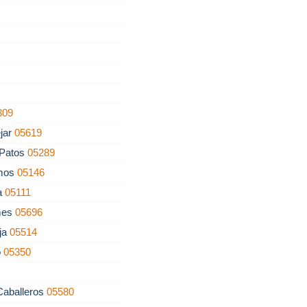
309
jar
05619
 Patos
05289
lmos
05146
a
05111
mes
05696
ja
05514
o
05350
Caballeros
05580