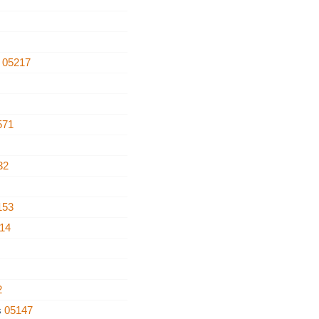
e
05217
571
32
153
14
2
s
05147