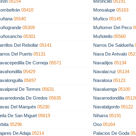
irón
05154
Mironcillo
05191
ombeltrán
05410
Monsalupe
05163
uñana
05540
Muñico
05145
uñogrande
05309
Muñomer Del Peco
0
uñosancho
05301
Muñotello
05560
arrillos Del Rebollar
05141
Narros De Saldueña
arros Del Puerto
05131
Nava De Arévalo
052
avacepedilla De Corneja
05571
Navadijos
05134
avahondilla
05429
Navalacruz
05134
avalonguilla
05697
Navalosa
05123
avalperal De Tormes
05631
Navaluenga
05100
avarredonda De Gredos
05635
Navarredondilla
0512
avas Del Marqués
05230
Navatalgordo
05122
eila De San Miguel
05619
Niharra
05191
rbita
05296
Oso
05164
ajares De Adaja
05214
Palacios De Goda
05