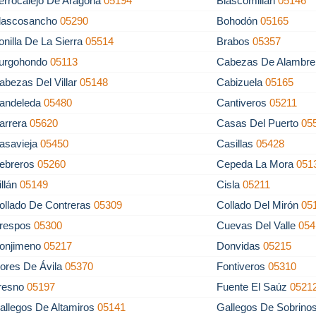
errocalejo De Aragona
05194
Blascomillán
05146
lascosancho
05290
Bohodón
05165
onilla De La Sierra
05514
Brabos
05357
urgohondo
05113
Cabezas De Alambr
abezas Del Villar
05148
Cabizuela
05165
andeleda
05480
Cantiveros
05211
arrera
05620
Casas Del Puerto
05
asavieja
05450
Casillas
05428
ebreros
05260
Cepeda La Mora
051
illán
05149
Cisla
05211
ollado De Contreras
05309
Collado Del Mirón
05
respos
05300
Cuevas Del Valle
054
onjimeno
05217
Donvidas
05215
lores De Ávila
05370
Fontiveros
05310
resno
05197
Fuente El Saúz
0521
allegos De Altamiros
05141
Gallegos De Sobrino