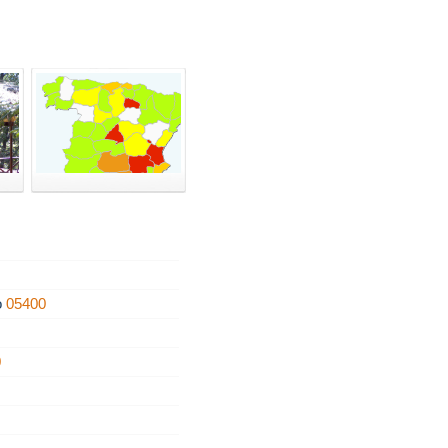
o
05400
0