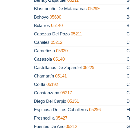
Bernuy-zapardiel
05211
B
Blasconuño De Matacabras
05299
B
Bohoyo
05690
B
Bularros
05140
B
Cabezas Del Pozo
05211
C
Canales
05212
C
Cardeñosa
05320
C
Casasola
05140
C
Castellanos De Zapardiel
05229
C
Chamartín
05141
C
Colilla
05192
C
Constanzana
05217
C
Diego Del Carpio
05151
D
Espinosa De Los Caballeros
05296
F
Fresnedilla
05427
F
Fuentes De Año
05212
G