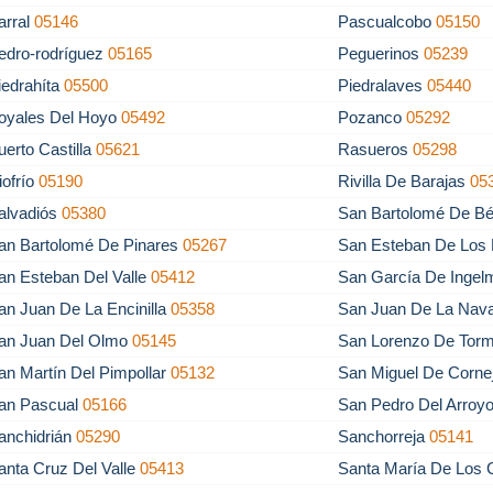
arral
05146
Pascualcobo
05150
edro-rodríguez
05165
Peguerinos
05239
iedrahíta
05500
Piedralaves
05440
oyales Del Hoyo
05492
Pozanco
05292
uerto Castilla
05621
Rasueros
05298
iofrío
05190
Rivilla De Barajas
05
alvadiós
05380
San Bartolomé De Bé
an Bartolomé De Pinares
05267
San Esteban De Los
an Esteban Del Valle
05412
San García De Inge
an Juan De La Encinilla
05358
San Juan De La Nav
an Juan Del Olmo
05145
San Lorenzo De Tor
an Martín Del Pimpollar
05132
San Miguel De Corne
an Pascual
05166
San Pedro Del Arroy
anchidrián
05290
Sanchorreja
05141
anta Cruz Del Valle
05413
Santa María De Los 