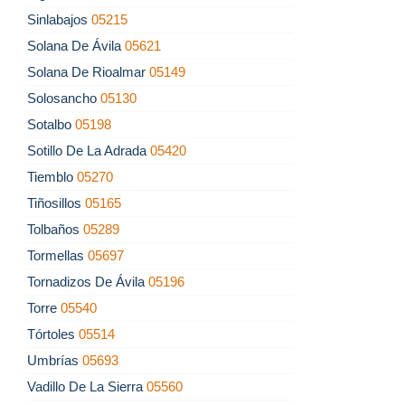
Sinlabajos
05215
Solana De Ávila
05621
Solana De Rioalmar
05149
Solosancho
05130
Sotalbo
05198
Sotillo De La Adrada
05420
Tiemblo
05270
Tiñosillos
05165
Tolbaños
05289
Tormellas
05697
Tornadizos De Ávila
05196
Torre
05540
Tórtoles
05514
Umbrías
05693
Vadillo De La Sierra
05560