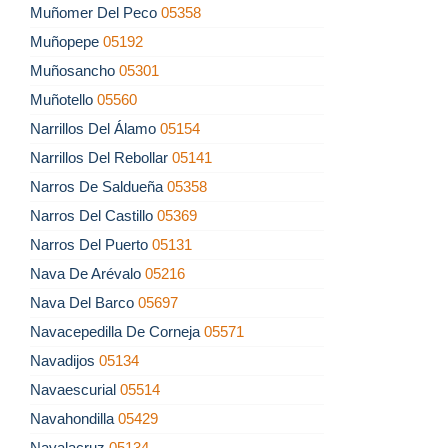
Muñomer Del Peco
05358
Muñopepe
05192
Muñosancho
05301
Muñotello
05560
Narrillos Del Álamo
05154
Narrillos Del Rebollar
05141
Narros De Saldueña
05358
Narros Del Castillo
05369
Narros Del Puerto
05131
Nava De Arévalo
05216
Nava Del Barco
05697
Navacepedilla De Corneja
05571
Navadijos
05134
Navaescurial
05514
Navahondilla
05429
Navalacruz
05134