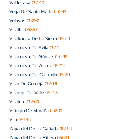
Valdecasa
05143
Vega De Santa María
05292
Velayos
05292
Villaflor
05357
Villafranca De La Sierra
05571
Villanueva De Ávila
05114
Villanueva De Gómez
05166
Villanueva Del Aceral
05212
Villanueva Del Campillo
05591
Villar De Corneja
05516
Villarejo Del Valle
05413
Villatoro
05560
Viñegra De Moraña
05309
Vita
05146
Zapardiel De La Cañada
05154
Zapardiel De La Ribera
05631