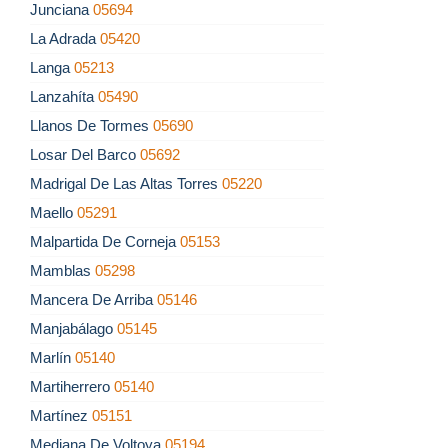
Junciana
05694
La Adrada
05420
Langa
05213
Lanzahíta
05490
Llanos De Tormes
05690
Losar Del Barco
05692
Madrigal De Las Altas Torres
05220
Maello
05291
Malpartida De Corneja
05153
Mamblas
05298
Mancera De Arriba
05146
Manjabálago
05145
Marlín
05140
Martiherrero
05140
Martínez
05151
Mediana De Voltoya
05194