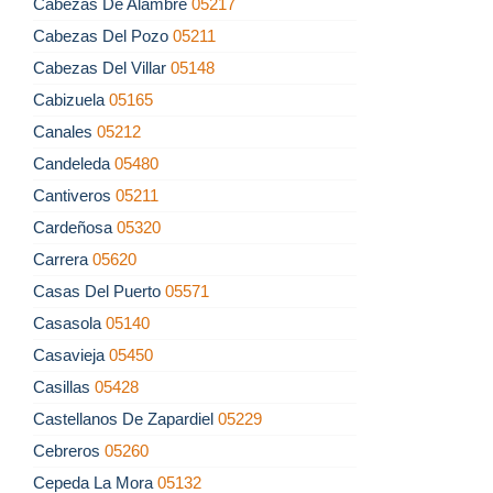
Cabezas De Alambre
05217
Cabezas Del Pozo
05211
Cabezas Del Villar
05148
Cabizuela
05165
Canales
05212
Candeleda
05480
Cantiveros
05211
Cardeñosa
05320
Carrera
05620
Casas Del Puerto
05571
Casasola
05140
Casavieja
05450
Casillas
05428
Castellanos De Zapardiel
05229
Cebreros
05260
Cepeda La Mora
05132