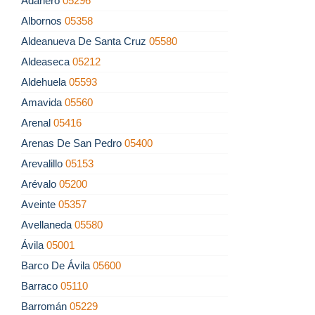
Adanero
05296
Albornos
05358
Aldeanueva De Santa Cruz
05580
Aldeaseca
05212
Aldehuela
05593
Amavida
05560
Arenal
05416
Arenas De San Pedro
05400
Arevalillo
05153
Arévalo
05200
Aveinte
05357
Avellaneda
05580
Ávila
05001
Barco De Ávila
05600
Barraco
05110
Barromán
05229