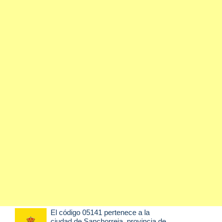
El código 05141 pertenece a la
ciudad de
Sanchorreja
, provincia de