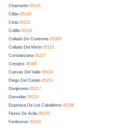
Chamartín
05141
Cillán
05149
Cisla
05211
Colilla
05192
Collado De Contreras
05309
Collado Del Mirón
05153
Constanzana
05217
Crespos
05300
Cuevas Del Valle
05414
Diego Del Carpio
05151
Donjimeno
05217
Donvidas
05215
Espinosa De Los Caballeros
05296
Flores De Ávila
05370
Fontiveros
05310