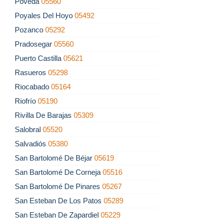
Poveda
05560
Poyales Del Hoyo
05492
Pozanco
05292
Pradosegar
05560
Puerto Castilla
05621
Rasueros
05298
Riocabado
05164
Riofrío
05190
Rivilla De Barajas
05309
Salobral
05520
Salvadiós
05380
San Bartolomé De Béjar
05619
San Bartolomé De Corneja
05516
San Bartolomé De Pinares
05267
San Esteban De Los Patos
05289
San Esteban De Zapardiel
05229