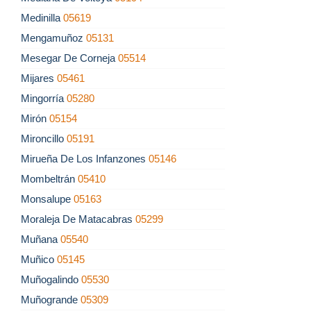
Medinilla
05619
Mengamuñoz
05131
Mesegar De Corneja
05514
Mijares
05461
Mingorría
05280
Mirón
05154
Mironcillo
05191
Mirueña De Los Infanzones
05146
Mombeltrán
05410
Monsalupe
05163
Moraleja De Matacabras
05299
Muñana
05540
Muñico
05145
Muñogalindo
05530
Muñogrande
05309