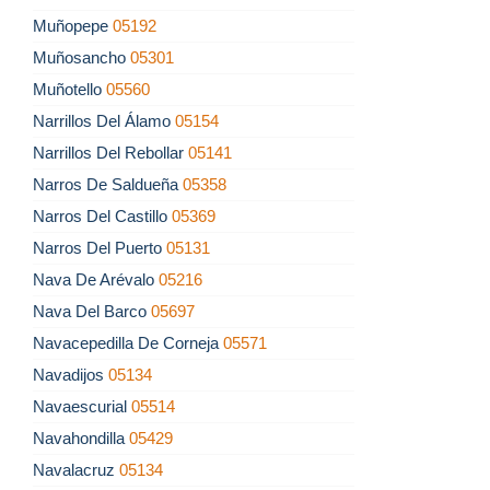
Muñopepe
05192
Muñosancho
05301
Muñotello
05560
Narrillos Del Álamo
05154
Narrillos Del Rebollar
05141
Narros De Saldueña
05358
Narros Del Castillo
05369
Narros Del Puerto
05131
Nava De Arévalo
05216
Nava Del Barco
05697
Navacepedilla De Corneja
05571
Navadijos
05134
Navaescurial
05514
Navahondilla
05429
Navalacruz
05134