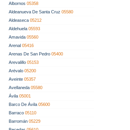
Albornos
05358
Aldeanueva De Santa Cruz
05580
Aldeaseca
05212
Aldehuela
05593
Amavida
05560
Arenal
05416
Arenas De San Pedro
05400
Arevalillo
05153
Arévalo
05200
Aveinte
05357
Avellaneda
05580
Ávila
05001
Barco De Ávila
05600
Barraco
05110
Barromán
05229
Becedas
05610