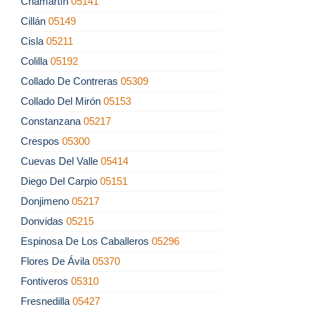
Chamartín
05141
Cillán
05149
Cisla
05211
Colilla
05192
Collado De Contreras
05309
Collado Del Mirón
05153
Constanzana
05217
Crespos
05300
Cuevas Del Valle
05414
Diego Del Carpio
05151
Donjimeno
05217
Donvidas
05215
Espinosa De Los Caballeros
05296
Flores De Ávila
05370
Fontiveros
05310
Fresnedilla
05427