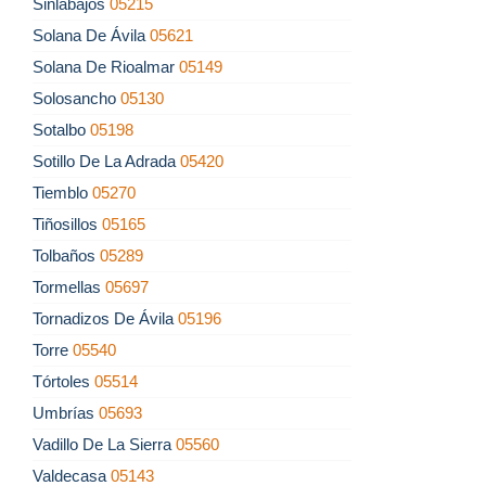
Sinlabajos
05215
Solana De Ávila
05621
Solana De Rioalmar
05149
Solosancho
05130
Sotalbo
05198
Sotillo De La Adrada
05420
Tiemblo
05270
Tiñosillos
05165
Tolbaños
05289
Tormellas
05697
Tornadizos De Ávila
05196
Torre
05540
Tórtoles
05514
Umbrías
05693
Vadillo De La Sierra
05560
Valdecasa
05143