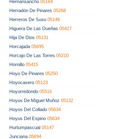
Hernansancho
05164
Herradón De Pinares
05268
Herreros De Suso
05146
Higuera De Las Dueñas
05427
Hija De Dios
05131
Horcajada
05695
Horcajo De Las Torres
05210
Hornillo
05415
Hoyo De Pinares
05250
Hoyocasero
05123
Hoyorredondo
05516
Hoyos De Miguel Muñoz
05132
Hoyos Del Collado
05634
Hoyos Del Espino
05634
Hurtumpascual
05147
Junciana
05694