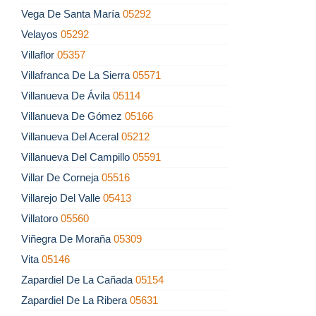
Vega De Santa María
05292
Velayos
05292
Villaflor
05357
Villafranca De La Sierra
05571
Villanueva De Ávila
05114
Villanueva De Gómez
05166
Villanueva Del Aceral
05212
Villanueva Del Campillo
05591
Villar De Corneja
05516
Villarejo Del Valle
05413
Villatoro
05560
Viñegra De Moraña
05309
Vita
05146
Zapardiel De La Cañada
05154
Zapardiel De La Ribera
05631