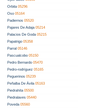
Orbita
05296
Oso
05164
Padiernos
05520
Pajares De Adaja
05214
Palacios De Goda
05215
Papatrigo
05358
Parral
05146
Pascualcobo
05150
Pedro Bernardo
05470
Pedro-rodríguez
05165
Peguerinos
05239
Peñalba De Ávila
05163
Piedrahíta
05500
Piedralaves
05440
Poveda
05560