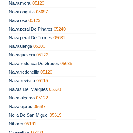
Navalmoral
05120
Navalonguilla
05697
Navalosa
05123
Navalperal De Pinares
05240
Navalperal De Tormes
05631
Navaluenga
05100
Navaquesera
05122
Navarredonda De Gredos
05635
Navarredondilla
05120
Navarrevisca
05115
Navas Del Marqués
05230
Navatalgordo
05122
Navatejares
05697
Neila De San Miguel
05619
Niharra
05191
Ojos-albos
05193