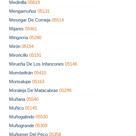
Medinilla
05619
Mengamuñoz
05131
Mesegar De Corneja
05514
Mijares
05461
Mingorría
05280
Mirón
05154
Mironcillo
05191
Mirueña De Los Infanzones
05146
Mombeltrán
05410
Monsalupe
05163
Moraleja De Matacabras
05299
Muñana
05540
Muñico
05145
Muñogalindo
05530
Muñogrande
05309
Muñomer Del Peco
05358