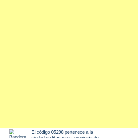
El código 05298 pertenece a la
ciudad de
Rasueros
, provincia de