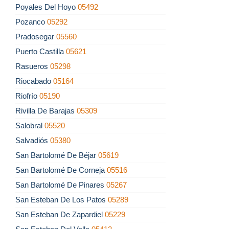
Poyales Del Hoyo
05492
Pozanco
05292
Pradosegar
05560
Puerto Castilla
05621
Rasueros
05298
Riocabado
05164
Riofrío
05190
Rivilla De Barajas
05309
Salobral
05520
Salvadiós
05380
San Bartolomé De Béjar
05619
San Bartolomé De Corneja
05516
San Bartolomé De Pinares
05267
San Esteban De Los Patos
05289
San Esteban De Zapardiel
05229