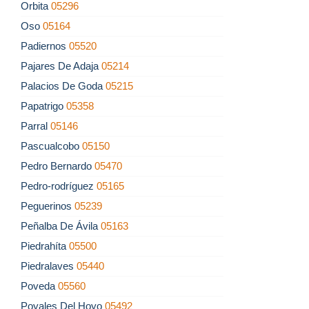
Orbita
05296
Oso
05164
Padiernos
05520
Pajares De Adaja
05214
Palacios De Goda
05215
Papatrigo
05358
Parral
05146
Pascualcobo
05150
Pedro Bernardo
05470
Pedro-rodríguez
05165
Peguerinos
05239
Peñalba De Ávila
05163
Piedrahíta
05500
Piedralaves
05440
Poveda
05560
Poyales Del Hoyo
05492