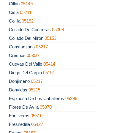
Cillán
05149
Cisla
05211
Colilla
05192
Collado De Contreras
05309
Collado Del Mirón
05153
Constanzana
05217
Crespos
05300
Cuevas Del Valle
05414
Diego Del Carpio
05151
Donjimeno
05217
Donvidas
05215
Espinosa De Los Caballeros
05296
Flores De Ávila
05370
Fontiveros
05310
Fresnedilla
05427
Fresno
05197