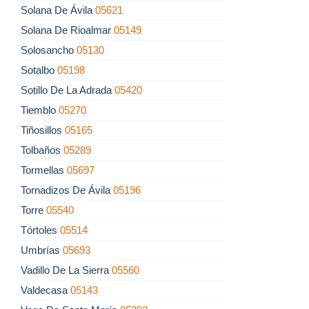
Solana De Ávila
05621
Solana De Rioalmar
05149
Solosancho
05130
Sotalbo
05198
Sotillo De La Adrada
05420
Tiemblo
05270
Tiñosillos
05165
Tolbaños
05289
Tormellas
05697
Tornadizos De Ávila
05196
Torre
05540
Tórtoles
05514
Umbrías
05693
Vadillo De La Sierra
05560
Valdecasa
05143