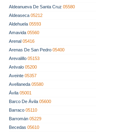
Aldeanueva De Santa Cruz
05580
Aldeaseca
05212
Aldehuela
05593
Amavida
05560
Arenal
05416
Arenas De San Pedro
05400
Arevalillo
05153
Arévalo
05200
Aveinte
05357
Avellaneda
05580
Ávila
05001
Barco De Ávila
05600
Barraco
05110
Barromán
05229
Becedas
05610