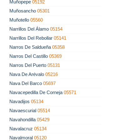
Muñopepe
05192
Muñosancho
05301
Muñotello
05560
Narrillos Del Álamo
05154
Narrillos Del Rebollar
05141
Narros De Saldueña
05358
Narros Del Castillo
05369
Narros Del Puerto
05131
Nava De Arévalo
05216
Nava Del Barco
05697
Navacepedilla De Corneja
05571
Navadijos
05134
Navaescurial
05514
Navahondilla
05429
Navalacruz
05134
Navalmoral
05120