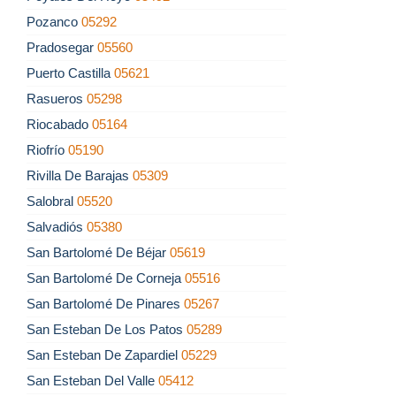
Pozanco
05292
Pradosegar
05560
Puerto Castilla
05621
Rasueros
05298
Riocabado
05164
Riofrío
05190
Rivilla De Barajas
05309
Salobral
05520
Salvadiós
05380
San Bartolomé De Béjar
05619
San Bartolomé De Corneja
05516
San Bartolomé De Pinares
05267
San Esteban De Los Patos
05289
San Esteban De Zapardiel
05229
San Esteban Del Valle
05412