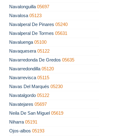
Navalonguilla
05697
Navalosa
05123
Navalperal De Pinares
05240
Navalperal De Tormes
05631
Navaluenga
05100
Navaquesera
05122
Navarredonda De Gredos
05635
Navarredondilla
05120
Navarrevisca
05115
Navas Del Marqués
05230
Navatalgordo
05122
Navatejares
05697
Neila De San Miguel
05619
Niharra
05191
Ojos-albos
05193