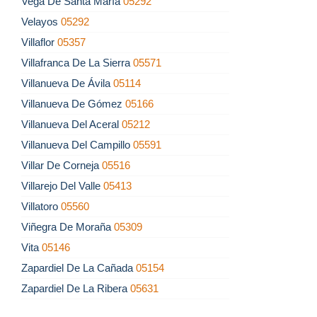
Vega De Santa María
05292
Velayos
05292
Villaflor
05357
Villafranca De La Sierra
05571
Villanueva De Ávila
05114
Villanueva De Gómez
05166
Villanueva Del Aceral
05212
Villanueva Del Campillo
05591
Villar De Corneja
05516
Villarejo Del Valle
05413
Villatoro
05560
Viñegra De Moraña
05309
Vita
05146
Zapardiel De La Cañada
05154
Zapardiel De La Ribera
05631