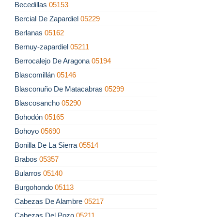
Becedillas
05153
Bercial De Zapardiel
05229
Berlanas
05162
Bernuy-zapardiel
05211
Berrocalejo De Aragona
05194
Blascomillán
05146
Blasconuño De Matacabras
05299
Blascosancho
05290
Bohodón
05165
Bohoyo
05690
Bonilla De La Sierra
05514
Brabos
05357
Bularros
05140
Burgohondo
05113
Cabezas De Alambre
05217
Cabezas Del Pozo
05211