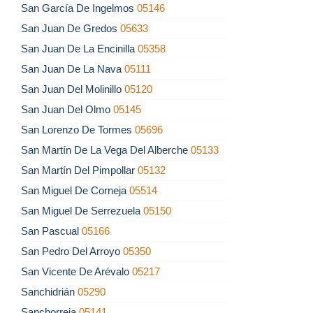
San García De Ingelmos
05146
San Juan De Gredos
05633
San Juan De La Encinilla
05358
San Juan De La Nava
05111
San Juan Del Molinillo
05120
San Juan Del Olmo
05145
San Lorenzo De Tormes
05696
San Martín De La Vega Del Alberche
05133
San Martín Del Pimpollar
05132
San Miguel De Corneja
05514
San Miguel De Serrezuela
05150
San Pascual
05166
San Pedro Del Arroyo
05350
San Vicente De Arévalo
05217
Sanchidrián
05290
Sanchorreja
05141