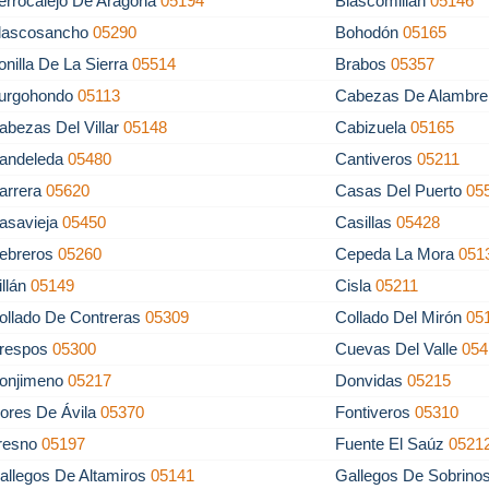
errocalejo De Aragona
05194
Blascomillán
05146
lascosancho
05290
Bohodón
05165
onilla De La Sierra
05514
Brabos
05357
urgohondo
05113
Cabezas De Alambr
abezas Del Villar
05148
Cabizuela
05165
andeleda
05480
Cantiveros
05211
arrera
05620
Casas Del Puerto
05
asavieja
05450
Casillas
05428
ebreros
05260
Cepeda La Mora
051
illán
05149
Cisla
05211
ollado De Contreras
05309
Collado Del Mirón
05
respos
05300
Cuevas Del Valle
054
onjimeno
05217
Donvidas
05215
lores De Ávila
05370
Fontiveros
05310
resno
05197
Fuente El Saúz
0521
allegos De Altamiros
05141
Gallegos De Sobrino