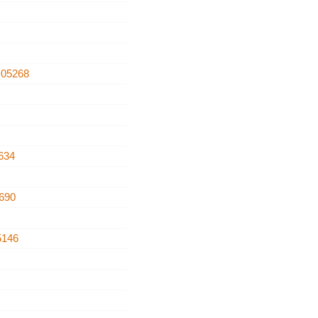
s
05268
634
690
5146