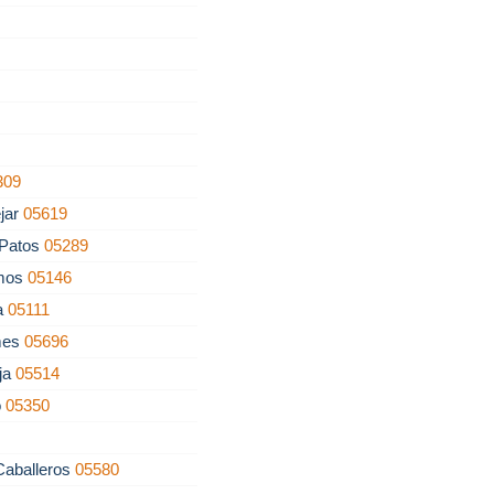
309
jar
05619
 Patos
05289
lmos
05146
a
05111
mes
05696
ja
05514
o
05350
Caballeros
05580