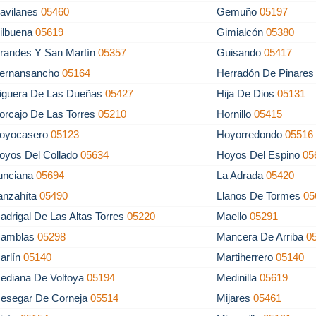
avilanes
05460
Gemuño
05197
ilbuena
05619
Gimialcón
05380
randes Y San Martín
05357
Guisando
05417
ernansancho
05164
Herradón De Pinare
iguera De Las Dueñas
05427
Hija De Dios
05131
orcajo De Las Torres
05210
Hornillo
05415
oyocasero
05123
Hoyorredondo
05516
oyos Del Collado
05634
Hoyos Del Espino
05
unciana
05694
La Adrada
05420
anzahíta
05490
Llanos De Tormes
05
adrigal De Las Altas Torres
05220
Maello
05291
amblas
05298
Mancera De Arriba
0
arlín
05140
Martiherrero
05140
ediana De Voltoya
05194
Medinilla
05619
esegar De Corneja
05514
Mijares
05461