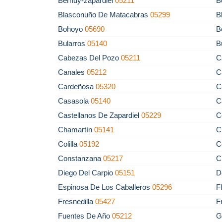
Bernuy-zapardiel
05211
B
Blasconuño De Matacabras
05299
B
Bohoyo
05690
B
Bularros
05140
B
Cabezas Del Pozo
05211
C
Canales
05212
C
Cardeñosa
05320
C
Casasola
05140
C
Castellanos De Zapardiel
05229
C
Chamartín
05141
C
Colilla
05192
C
Constanzana
05217
C
Diego Del Carpio
05151
D
Espinosa De Los Caballeros
05296
F
Fresnedilla
05427
F
Fuentes De Año
05212
G