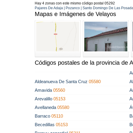
Hay 4 zonas con este mismo código postal 05292
Pajares De Adaja | Pozanco | Santo Domingo De Las Posadas
Mapas e Imágenes de Velayos
Códigos postales de la provincia de A
A
Aldeanueva De Santa Cruz
05580
A
Amavida
05560
A
Arevalillo
05153
A
Avellaneda
05580
Á
Barraco
05110
B
Becedillas
05153
B