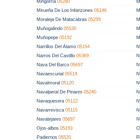
Mingorría
05280
M
Mirueña De Los Infanzones
05146
M
Moraleja De Matacabras
05299
M
Muñogalindo
05530
M
Muñopepe
05192
M
Narrillos Del Álamo
05154
N
Narros Del Castillo
05369
N
Nava Del Barco
05697
N
Navaescurial
05514
N
Navalmoral
05120
N
Navalperal De Pinares
05240
N
Navaquesera
05122
N
Navarrevisca
05115
N
Navatejares
05697
N
Ojos-albos
05193
O
Padiernos
05520
P