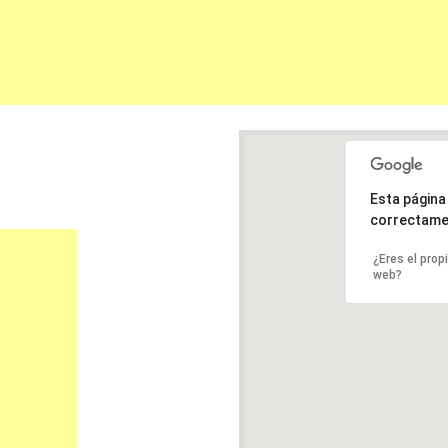
Esta págin
correctame
¿Eres el prop
web?