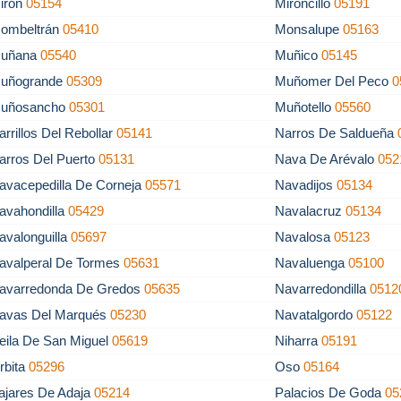
irón
05154
Mironcillo
05191
ombeltrán
05410
Monsalupe
05163
uñana
05540
Muñico
05145
uñogrande
05309
Muñomer Del Peco
0
uñosancho
05301
Muñotello
05560
arrillos Del Rebollar
05141
Narros De Saldueña
arros Del Puerto
05131
Nava De Arévalo
052
avacepedilla De Corneja
05571
Navadijos
05134
avahondilla
05429
Navalacruz
05134
avalonguilla
05697
Navalosa
05123
avalperal De Tormes
05631
Navaluenga
05100
avarredonda De Gredos
05635
Navarredondilla
0512
avas Del Marqués
05230
Navatalgordo
05122
eila De San Miguel
05619
Niharra
05191
rbita
05296
Oso
05164
ajares De Adaja
05214
Palacios De Goda
05