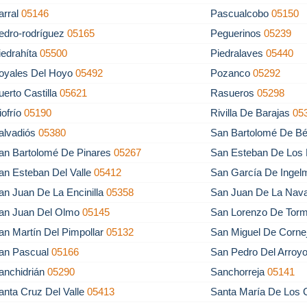
arral
05146
Pascualcobo
05150
edro-rodríguez
05165
Peguerinos
05239
iedrahíta
05500
Piedralaves
05440
oyales Del Hoyo
05492
Pozanco
05292
uerto Castilla
05621
Rasueros
05298
iofrío
05190
Rivilla De Barajas
05
alvadiós
05380
San Bartolomé De Bé
an Bartolomé De Pinares
05267
San Esteban De Los
an Esteban Del Valle
05412
San García De Inge
an Juan De La Encinilla
05358
San Juan De La Nav
an Juan Del Olmo
05145
San Lorenzo De Tor
an Martín Del Pimpollar
05132
San Miguel De Corne
an Pascual
05166
San Pedro Del Arroy
anchidrián
05290
Sanchorreja
05141
anta Cruz Del Valle
05413
Santa María De Los 