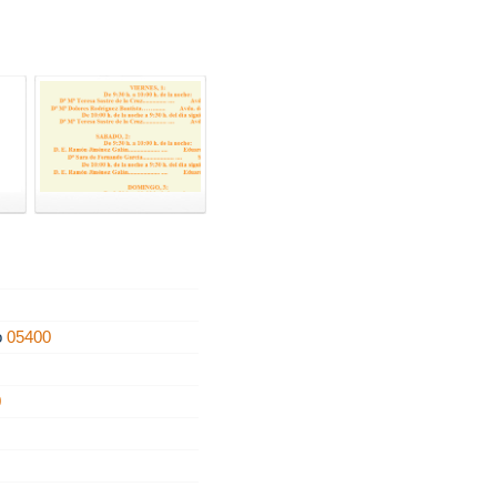
o
05400
0