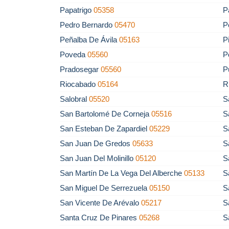
Papatrigo
05358
P
Pedro Bernardo
05470
P
Peñalba De Ávila
05163
P
Poveda
05560
P
Pradosegar
05560
P
Riocabado
05164
R
Salobral
05520
S
San Bartolomé De Corneja
05516
S
San Esteban De Zapardiel
05229
S
San Juan De Gredos
05633
S
San Juan Del Molinillo
05120
S
San Martín De La Vega Del Alberche
05133
S
San Miguel De Serrezuela
05150
S
San Vicente De Arévalo
05217
S
Santa Cruz De Pinares
05268
S