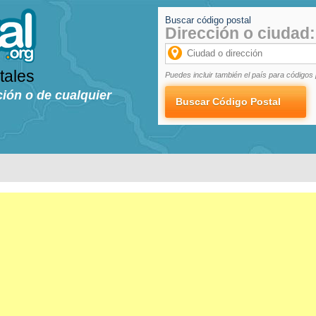
Buscar código postal
Dirección o ciudad:
tales
Puedes incluir también el país para códigos 
ción o de cualquier