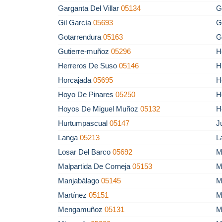
Garganta Del Villar
05134
G
Gil García
05693
G
Gotarrendura
05163
G
Gutierre-muñoz
05296
H
Herreros De Suso
05146
H
Horcajada
05695
H
Hoyo De Pinares
05250
H
Hoyos De Miguel Muñoz
05132
H
Hurtumpascual
05147
J
Langa
05213
L
Losar Del Barco
05692
M
Malpartida De Corneja
05153
M
Manjabálago
05145
M
Martínez
05151
M
Mengamuñoz
05131
M