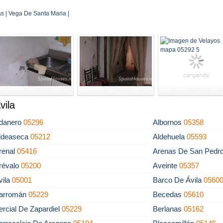
 | Vega De Santa Maria |
vila
danero
05296
Albornos
05358
ldeaseca
05212
Aldehuela
05593
renal
05416
Arenas De San Pedr
révalo
05200
Aveinte
05357
vila
05001
Barco De Ávila
0560
arromán
05229
Becedas
05610
ercial De Zapardiel
05229
Berlanas
05162