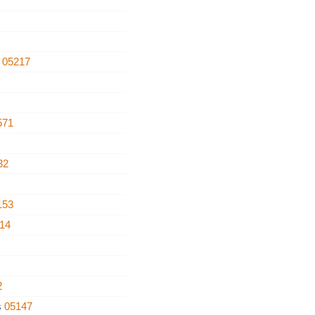
e
05217
571
32
153
14
2
s
05147