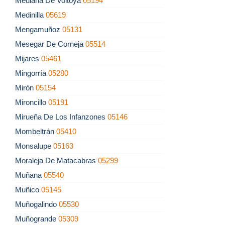
Mediana De Voltoya
05194
Medinilla
05619
Mengamuñoz
05131
Mesegar De Corneja
05514
Mijares
05461
Mingorría
05280
Mirón
05154
Mironcillo
05191
Mirueña De Los Infanzones
05146
Mombeltrán
05410
Monsalupe
05163
Moraleja De Matacabras
05299
Muñana
05540
Muñico
05145
Muñogalindo
05530
Muñogrande
05309