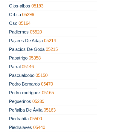
Ojos-albos
05193
Orbita
05296
Oso
05164
Padiernos
05520
Pajares De Adaja
05214
Palacios De Goda
05215
Papatrigo
05358
Parral
05146
Pascualcobo
05150
Pedro Bernardo
05470
Pedro-rodríguez
05165
Peguerinos
05239
Peñalba De Ávila
05163
Piedrahíta
05500
Piedralaves
05440