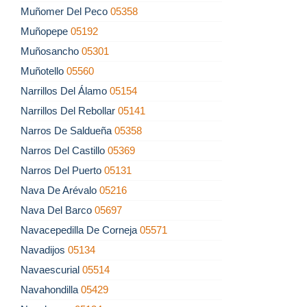
Muñomer Del Peco
05358
Muñopepe
05192
Muñosancho
05301
Muñotello
05560
Narrillos Del Álamo
05154
Narrillos Del Rebollar
05141
Narros De Saldueña
05358
Narros Del Castillo
05369
Narros Del Puerto
05131
Nava De Arévalo
05216
Nava Del Barco
05697
Navacepedilla De Corneja
05571
Navadijos
05134
Navaescurial
05514
Navahondilla
05429