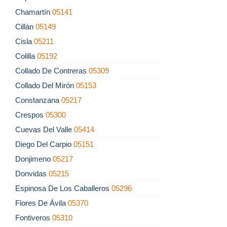
Chamartín
05141
Cillán
05149
Cisla
05211
Colilla
05192
Collado De Contreras
05309
Collado Del Mirón
05153
Constanzana
05217
Crespos
05300
Cuevas Del Valle
05414
Diego Del Carpio
05151
Donjimeno
05217
Donvidas
05215
Espinosa De Los Caballeros
05296
Flores De Ávila
05370
Fontiveros
05310