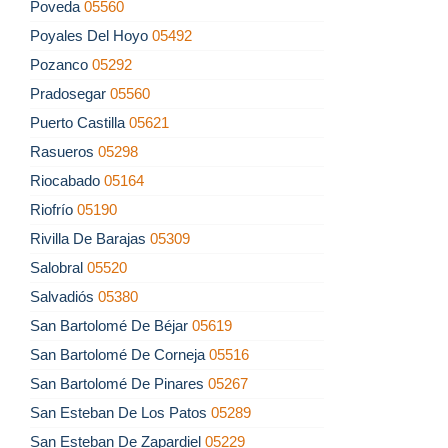
Poveda
05560
Poyales Del Hoyo
05492
Pozanco
05292
Pradosegar
05560
Puerto Castilla
05621
Rasueros
05298
Riocabado
05164
Riofrío
05190
Rivilla De Barajas
05309
Salobral
05520
Salvadiós
05380
San Bartolomé De Béjar
05619
San Bartolomé De Corneja
05516
San Bartolomé De Pinares
05267
San Esteban De Los Patos
05289
San Esteban De Zapardiel
05229