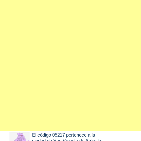
El código 05217 pertenece a la
ciudad de
San Vicente de Arévalo
,