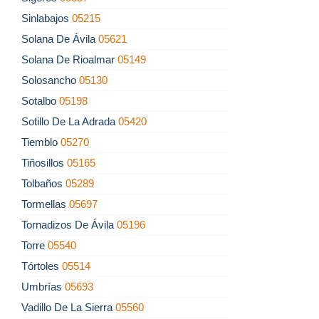
Sinlabajos
05215
Solana De Ávila
05621
Solana De Rioalmar
05149
Solosancho
05130
Sotalbo
05198
Sotillo De La Adrada
05420
Tiemblo
05270
Tiñosillos
05165
Tolbaños
05289
Tormellas
05697
Tornadizos De Ávila
05196
Torre
05540
Tórtoles
05514
Umbrías
05693
Vadillo De La Sierra
05560