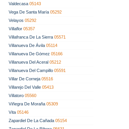
Valdecasa
05143
Vega De Santa María
05292
Velayos
05292
Villaflor
05357
Villafranca De La Sierra
05571
Villanueva De Ávila
05114
Villanueva De Gómez
05166
Villanueva Del Aceral
05212
Villanueva Del Campillo
05591
Villar De Corneja
05516
Villarejo Del Valle
05413
Villatoro
05560
Viñegra De Moraña
05309
Vita
05146
Zapardiel De La Cañada
05154
Zapardiel De La Ribera
05631