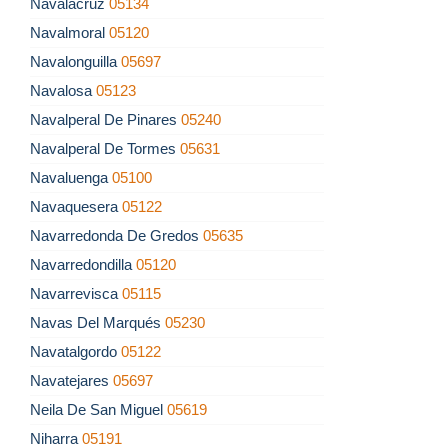
Navalacruz
05134
Navalmoral
05120
Navalonguilla
05697
Navalosa
05123
Navalperal De Pinares
05240
Navalperal De Tormes
05631
Navaluenga
05100
Navaquesera
05122
Navarredonda De Gredos
05635
Navarredondilla
05120
Navarrevisca
05115
Navas Del Marqués
05230
Navatalgordo
05122
Navatejares
05697
Neila De San Miguel
05619
Niharra
05191