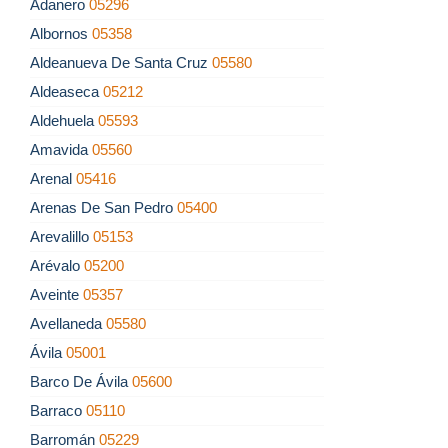
Adanero
05296
Albornos
05358
Aldeanueva De Santa Cruz
05580
Aldeaseca
05212
Aldehuela
05593
Amavida
05560
Arenal
05416
Arenas De San Pedro
05400
Arevalillo
05153
Arévalo
05200
Aveinte
05357
Avellaneda
05580
Ávila
05001
Barco De Ávila
05600
Barraco
05110
Barromán
05229