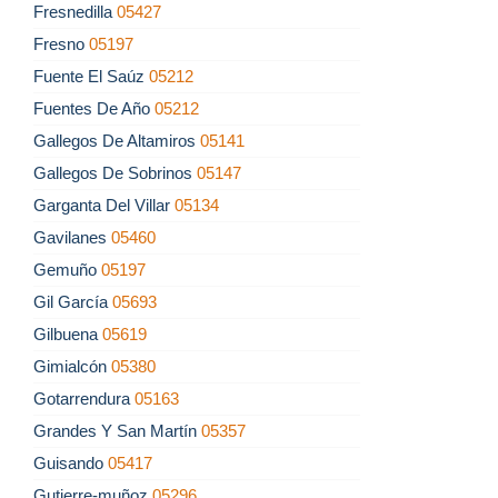
Fresnedilla
05427
Fresno
05197
Fuente El Saúz
05212
Fuentes De Año
05212
Gallegos De Altamiros
05141
Gallegos De Sobrinos
05147
Garganta Del Villar
05134
Gavilanes
05460
Gemuño
05197
Gil García
05693
Gilbuena
05619
Gimialcón
05380
Gotarrendura
05163
Grandes Y San Martín
05357
Guisando
05417
Gutierre-muñoz
05296