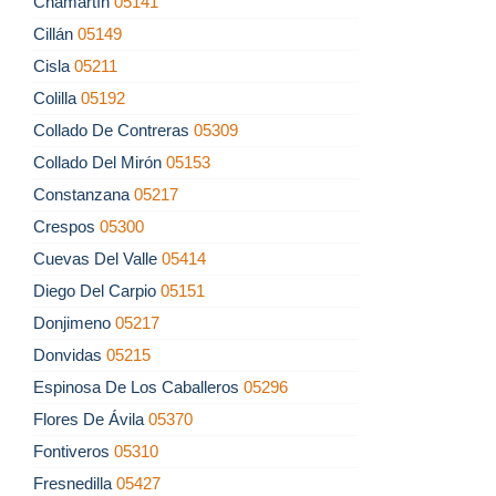
Chamartín
05141
Cillán
05149
Cisla
05211
Colilla
05192
Collado De Contreras
05309
Collado Del Mirón
05153
Constanzana
05217
Crespos
05300
Cuevas Del Valle
05414
Diego Del Carpio
05151
Donjimeno
05217
Donvidas
05215
Espinosa De Los Caballeros
05296
Flores De Ávila
05370
Fontiveros
05310
Fresnedilla
05427