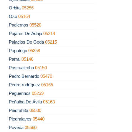
Orbita
05296
Oso
05164
Padiernos
05520
Pajares De Adaja
05214
Palacios De Goda
05215
Papatrigo
05358
Parral
05146
Pascualcobo
05150
Pedro Bernardo
05470
Pedro-rodríguez
05165
Peguerinos
05239
Peñalba De Ávila
05163
Piedrahíta
05500
Piedralaves
05440
Poveda
05560