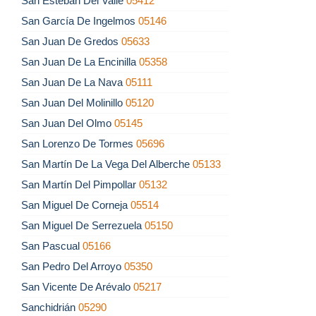
San Esteban Del Valle
05412
San García De Ingelmos
05146
San Juan De Gredos
05633
San Juan De La Encinilla
05358
San Juan De La Nava
05111
San Juan Del Molinillo
05120
San Juan Del Olmo
05145
San Lorenzo De Tormes
05696
San Martín De La Vega Del Alberche
05133
San Martín Del Pimpollar
05132
San Miguel De Corneja
05514
San Miguel De Serrezuela
05150
San Pascual
05166
San Pedro Del Arroyo
05350
San Vicente De Arévalo
05217
Sanchidrián
05290