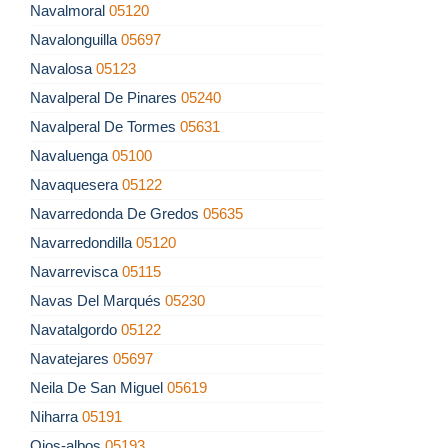
Navalmoral
05120
Navalonguilla
05697
Navalosa
05123
Navalperal De Pinares
05240
Navalperal De Tormes
05631
Navaluenga
05100
Navaquesera
05122
Navarredonda De Gredos
05635
Navarredondilla
05120
Navarrevisca
05115
Navas Del Marqués
05230
Navatalgordo
05122
Navatejares
05697
Neila De San Miguel
05619
Niharra
05191
Ojos-albos
05193