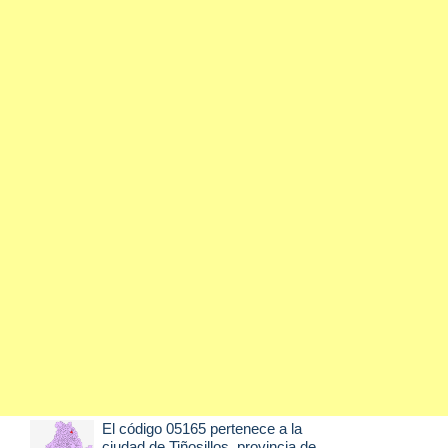
El código 05165 pertenece a la
ciudad de
Tiñosillos
, provincia de