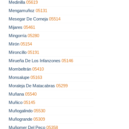
Medinilla
05619
Mengamuñoz
05131
Mesegar De Corneja
05514
Mijares
05461
Mingorría
05280
Mirón
05154
Mironcillo
05191
Mirueña De Los Infanzones
05146
Mombeltrán
05410
Monsalupe
05163
Moraleja De Matacabras
05299
Muñana
05540
Muñico
05145
Muñogalindo
05530
Muñogrande
05309
Muñomer Del Peco
05358