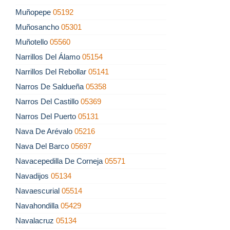
Muñopepe
05192
Muñosancho
05301
Muñotello
05560
Narrillos Del Álamo
05154
Narrillos Del Rebollar
05141
Narros De Saldueña
05358
Narros Del Castillo
05369
Narros Del Puerto
05131
Nava De Arévalo
05216
Nava Del Barco
05697
Navacepedilla De Corneja
05571
Navadijos
05134
Navaescurial
05514
Navahondilla
05429
Navalacruz
05134