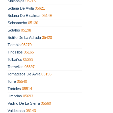
Sinlabajos
05215
Solana De Ávila
05621
Solana De Rioalmar
05149
Solosancho
05130
Sotalbo
05198
Sotillo De La Adrada
05420
Tiemblo
05270
Tiñosillos
05165
Tolbaños
05289
Tormellas
05697
Tornadizos De Ávila
05196
Torre
05540
Tórtoles
05514
Umbrías
05693
Vadillo De La Sierra
05560
Valdecasa
05143