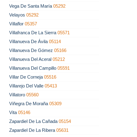
Vega De Santa María
05292
Velayos
05292
Villaflor
05357
Villafranca De La Sierra
05571
Villanueva De Ávila
05114
Villanueva De Gómez
05166
Villanueva Del Aceral
05212
Villanueva Del Campillo
05591
Villar De Corneja
05516
Villarejo Del Valle
05413
Villatoro
05560
Viñegra De Moraña
05309
Vita
05146
Zapardiel De La Cañada
05154
Zapardiel De La Ribera
05631