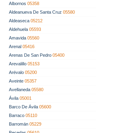
Albornos
05358
Aldeanueva De Santa Cruz
05580
Aldeaseca
05212
Aldehuela
05593
Amavida
05560
Arenal
05416
Arenas De San Pedro
05400
Arevalillo
05153
Arévalo
05200
Aveinte
05357
Avellaneda
05580
Ávila
05001
Barco De Ávila
05600
Barraco
05110
Barromán
05229
Becedas
05610