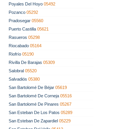
Poyales Del Hoyo
05492
Pozanco
05292
Pradosegar
05560
Puerto Castilla
05621
Rasueros
05298
Riocabado
05164
Riofrío
05190
Rivilla De Barajas
05309
Salobral
05520
Salvadiós
05380
San Bartolomé De Béjar
05619
San Bartolomé De Corneja
05516
San Bartolomé De Pinares
05267
San Esteban De Los Patos
05289
San Esteban De Zapardiel
05229