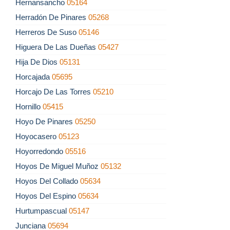
Hernansancho
05164
Herradón De Pinares
05268
Herreros De Suso
05146
Higuera De Las Dueñas
05427
Hija De Dios
05131
Horcajada
05695
Horcajo De Las Torres
05210
Hornillo
05415
Hoyo De Pinares
05250
Hoyocasero
05123
Hoyorredondo
05516
Hoyos De Miguel Muñoz
05132
Hoyos Del Collado
05634
Hoyos Del Espino
05634
Hurtumpascual
05147
Junciana
05694