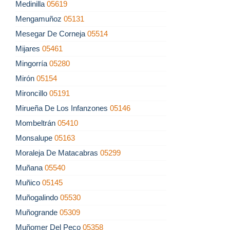
Medinilla
05619
Mengamuñoz
05131
Mesegar De Corneja
05514
Mijares
05461
Mingorría
05280
Mirón
05154
Mironcillo
05191
Mirueña De Los Infanzones
05146
Mombeltrán
05410
Monsalupe
05163
Moraleja De Matacabras
05299
Muñana
05540
Muñico
05145
Muñogalindo
05530
Muñogrande
05309
Muñomer Del Peco
05358