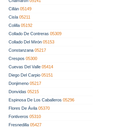
Chamartín
05141
Cillán
05149
Cisla
05211
Colilla
05192
Collado De Contreras
05309
Collado Del Mirón
05153
Constanzana
05217
Crespos
05300
Cuevas Del Valle
05414
Diego Del Carpio
05151
Donjimeno
05217
Donvidas
05215
Espinosa De Los Caballeros
05296
Flores De Ávila
05370
Fontiveros
05310
Fresnedilla
05427