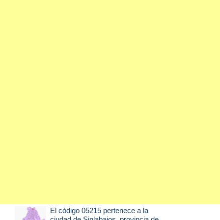
El código 05215 pertenece a la
ciudad de
Sinlabajos
, provincia de