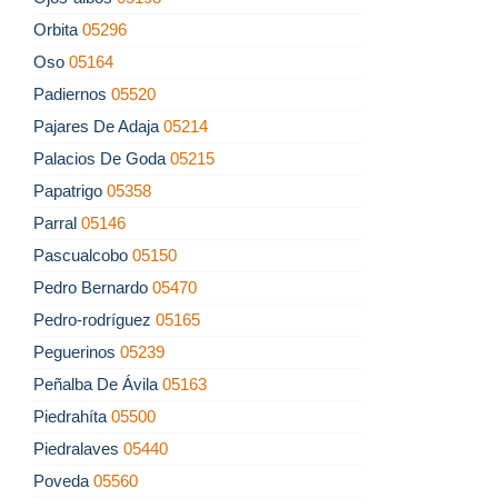
Orbita
05296
Oso
05164
Padiernos
05520
Pajares De Adaja
05214
Palacios De Goda
05215
Papatrigo
05358
Parral
05146
Pascualcobo
05150
Pedro Bernardo
05470
Pedro-rodríguez
05165
Peguerinos
05239
Peñalba De Ávila
05163
Piedrahíta
05500
Piedralaves
05440
Poveda
05560