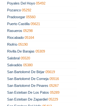
Poyales Del Hoyo
05492
Pozanco
05292
Pradosegar
05560
Puerto Castilla
05621
Rasueros
05298
Riocabado
05164
Riofrío
05190
Rivilla De Barajas
05309
Salobral
05520
Salvadiós
05380
San Bartolomé De Béjar
05619
San Bartolomé De Corneja
05516
San Bartolomé De Pinares
05267
San Esteban De Los Patos
05289
San Esteban De Zapardiel
05229