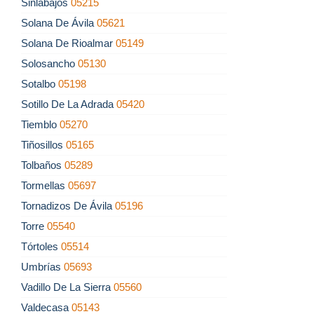
Sinlabajos
05215
Solana De Ávila
05621
Solana De Rioalmar
05149
Solosancho
05130
Sotalbo
05198
Sotillo De La Adrada
05420
Tiemblo
05270
Tiñosillos
05165
Tolbaños
05289
Tormellas
05697
Tornadizos De Ávila
05196
Torre
05540
Tórtoles
05514
Umbrías
05693
Vadillo De La Sierra
05560
Valdecasa
05143