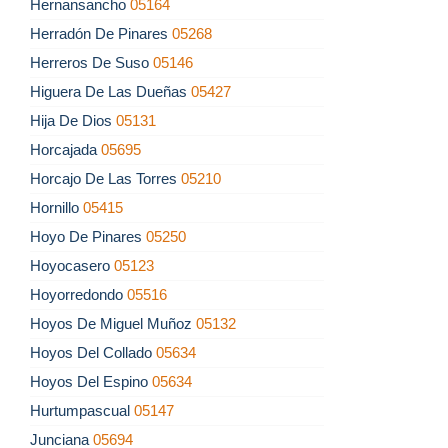
Hernansancho
05164
Herradón De Pinares
05268
Herreros De Suso
05146
Higuera De Las Dueñas
05427
Hija De Dios
05131
Horcajada
05695
Horcajo De Las Torres
05210
Hornillo
05415
Hoyo De Pinares
05250
Hoyocasero
05123
Hoyorredondo
05516
Hoyos De Miguel Muñoz
05132
Hoyos Del Collado
05634
Hoyos Del Espino
05634
Hurtumpascual
05147
Junciana
05694