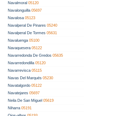
Navalmoral
05120
Navalonguilla
05697
Navalosa
05123
Navalperal De Pinares
05240
Navalperal De Tormes
05631
Navaluenga
05100
Navaquesera
05122
Navarredonda De Gredos
05635
Navarredondilla
05120
Navarrevisca
05115
Navas Del Marqués
05230
Navatalgordo
05122
Navatejares
05697
Neila De San Miguel
05619
Niharra
05191
Ojos-albos
05193