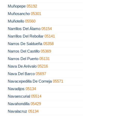
Muñopepe
05192
Muñosancho
05301
Muñotello
05560
Narrillos Del Álamo
05154
Narrillos Del Rebollar
05141
Narros De Saldueña
05358
Narros Del Castillo
05369
Narros Del Puerto
05131
Nava De Arévalo
05216
Nava Del Barco
05697
Navacepedilla De Corneja
05571
Navadijos
05134
Navaescurial
05514
Navahondilla
05429
Navalacruz
05134