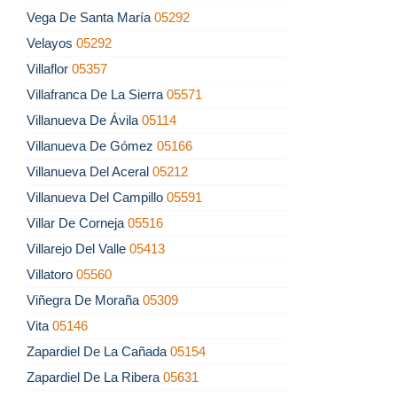
Vega De Santa María
05292
Velayos
05292
Villaflor
05357
Villafranca De La Sierra
05571
Villanueva De Ávila
05114
Villanueva De Gómez
05166
Villanueva Del Aceral
05212
Villanueva Del Campillo
05591
Villar De Corneja
05516
Villarejo Del Valle
05413
Villatoro
05560
Viñegra De Moraña
05309
Vita
05146
Zapardiel De La Cañada
05154
Zapardiel De La Ribera
05631