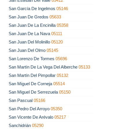
San Esteban Del Valle
05412
San García De Ingelmos
05146
San Juan De Gredos
05633
San Juan De La Encinilla
05358
San Juan De La Nava
05111
San Juan Del Molinillo
05120
San Juan Del Olmo
05145
San Lorenzo De Tormes
05696
San Martín De La Vega Del Alberche
05133
San Martín Del Pimpollar
05132
San Miguel De Corneja
05514
San Miguel De Serrezuela
05150
San Pascual
05166
San Pedro Del Arroyo
05350
San Vicente De Arévalo
05217
Sanchidrián
05290