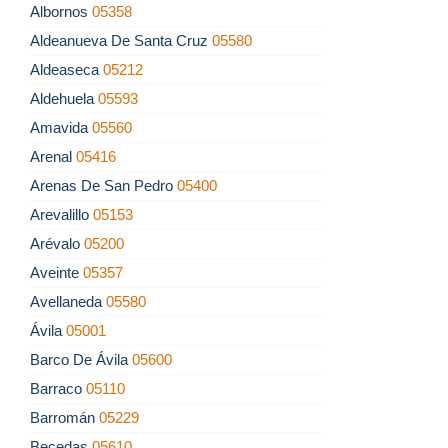
Albornos
05358
Aldeanueva De Santa Cruz
05580
Aldeaseca
05212
Aldehuela
05593
Amavida
05560
Arenal
05416
Arenas De San Pedro
05400
Arevalillo
05153
Arévalo
05200
Aveinte
05357
Avellaneda
05580
Ávila
05001
Barco De Ávila
05600
Barraco
05110
Barromán
05229
Becedas
05610