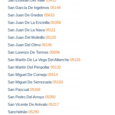
San Esteban Del Valle
05412
San García De Ingelmos
05146
San Juan De Gredos
05633
San Juan De La Encinilla
05358
San Juan De La Nava
05111
San Juan Del Molinillo
05120
San Juan Del Olmo
05145
San Lorenzo De Tormes
05696
San Martín De La Vega Del Alberche
05133
San Martín Del Pimpollar
05132
San Miguel De Corneja
05514
San Miguel De Serrezuela
05150
San Pascual
05166
San Pedro Del Arroyo
05350
San Vicente De Arévalo
05217
Sanchidrián
05290