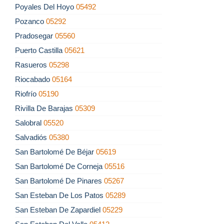
Poyales Del Hoyo
05492
Pozanco
05292
Pradosegar
05560
Puerto Castilla
05621
Rasueros
05298
Riocabado
05164
Riofrío
05190
Rivilla De Barajas
05309
Salobral
05520
Salvadiós
05380
San Bartolomé De Béjar
05619
San Bartolomé De Corneja
05516
San Bartolomé De Pinares
05267
San Esteban De Los Patos
05289
San Esteban De Zapardiel
05229