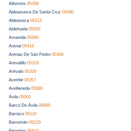
Albornos
05358
Aldeanueva De Santa Cruz
05580
Aldeaseca
05212
Aldehuela
05593
Amavida
05560
Arenal
05416
Arenas De San Pedro
05400
Arevalillo
05153
Arévalo
05200
Aveinte
05357
Avellaneda
05580
Ávila
05001
Barco De Ávila
05600
Barraco
05110
Barromán
05229
Becedas
05610