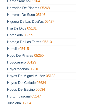
Hernansancho
05164
Herradón De Pinares
05268
Herreros De Suso
05146
Higuera De Las Dueñas
05427
Hija De Dios
05131
Horcajada
05695
Horcajo De Las Torres
05210
Hornillo
05415
Hoyo De Pinares
05250
Hoyocasero
05123
Hoyorredondo
05516
Hoyos De Miguel Muñoz
05132
Hoyos Del Collado
05634
Hoyos Del Espino
05634
Hurtumpascual
05147
Junciana
05694