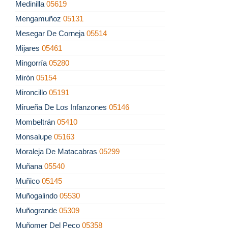
Medinilla
05619
Mengamuñoz
05131
Mesegar De Corneja
05514
Mijares
05461
Mingorría
05280
Mirón
05154
Mironcillo
05191
Mirueña De Los Infanzones
05146
Mombeltrán
05410
Monsalupe
05163
Moraleja De Matacabras
05299
Muñana
05540
Muñico
05145
Muñogalindo
05530
Muñogrande
05309
Muñomer Del Peco
05358