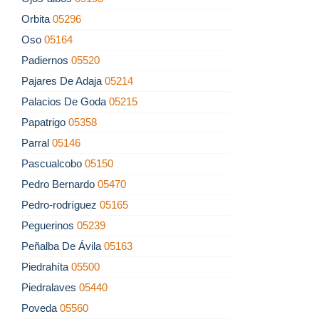
Orbita
05296
Oso
05164
Padiernos
05520
Pajares De Adaja
05214
Palacios De Goda
05215
Papatrigo
05358
Parral
05146
Pascualcobo
05150
Pedro Bernardo
05470
Pedro-rodríguez
05165
Peguerinos
05239
Peñalba De Ávila
05163
Piedrahíta
05500
Piedralaves
05440
Poveda
05560