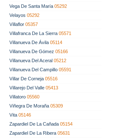
Vega De Santa María
05292
Velayos
05292
Villaflor
05357
Villafranca De La Sierra
05571
Villanueva De Ávila
05114
Villanueva De Gómez
05166
Villanueva Del Aceral
05212
Villanueva Del Campillo
05591
Villar De Corneja
05516
Villarejo Del Valle
05413
Villatoro
05560
Viñegra De Moraña
05309
Vita
05146
Zapardiel De La Cañada
05154
Zapardiel De La Ribera
05631