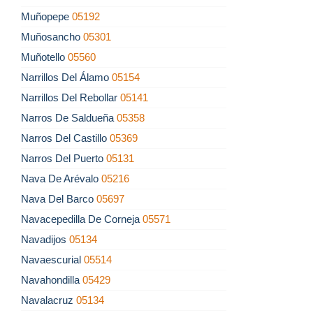
Muñopepe
05192
Muñosancho
05301
Muñotello
05560
Narrillos Del Álamo
05154
Narrillos Del Rebollar
05141
Narros De Saldueña
05358
Narros Del Castillo
05369
Narros Del Puerto
05131
Nava De Arévalo
05216
Nava Del Barco
05697
Navacepedilla De Corneja
05571
Navadijos
05134
Navaescurial
05514
Navahondilla
05429
Navalacruz
05134