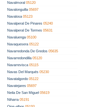
Navalmoral
05120
Navalonguilla
05697
Navalosa
05123
Navalperal De Pinares
05240
Navalperal De Tormes
05631
Navaluenga
05100
Navaquesera
05122
Navarredonda De Gredos
05635
Navarredondilla
05120
Navarrevisca
05115
Navas Del Marqués
05230
Navatalgordo
05122
Navatejares
05697
Neila De San Miguel
05619
Niharra
05191
Ojos-albos
05193