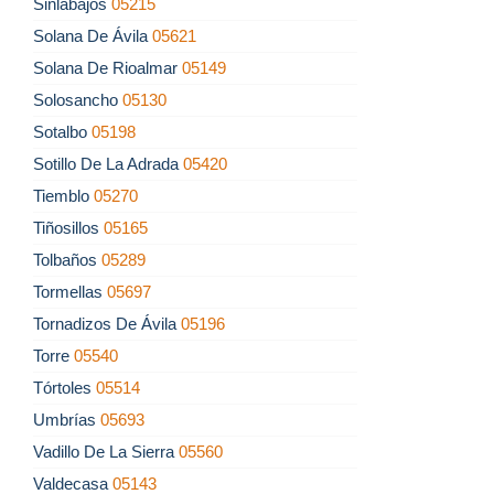
Sinlabajos
05215
Solana De Ávila
05621
Solana De Rioalmar
05149
Solosancho
05130
Sotalbo
05198
Sotillo De La Adrada
05420
Tiemblo
05270
Tiñosillos
05165
Tolbaños
05289
Tormellas
05697
Tornadizos De Ávila
05196
Torre
05540
Tórtoles
05514
Umbrías
05693
Vadillo De La Sierra
05560
Valdecasa
05143