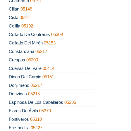
Chamartín
05141
Cillán
05149
Cisla
05211
Colilla
05192
Collado De Contreras
05309
Collado Del Mirón
05153
Constanzana
05217
Crespos
05300
Cuevas Del Valle
05414
Diego Del Carpio
05151
Donjimeno
05217
Donvidas
05215
Espinosa De Los Caballeros
05296
Flores De Ávila
05370
Fontiveros
05310
Fresnedilla
05427