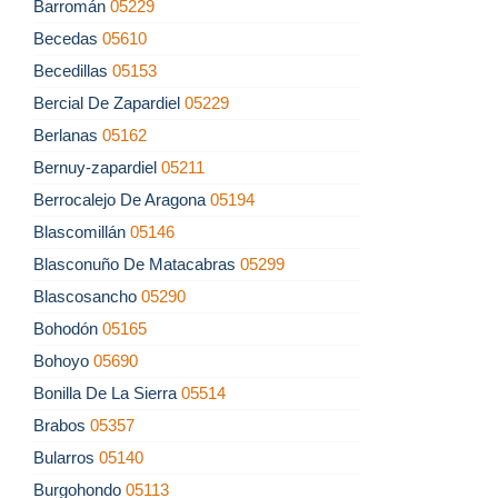
Barromán
05229
Becedas
05610
Becedillas
05153
Bercial De Zapardiel
05229
Berlanas
05162
Bernuy-zapardiel
05211
Berrocalejo De Aragona
05194
Blascomillán
05146
Blasconuño De Matacabras
05299
Blascosancho
05290
Bohodón
05165
Bohoyo
05690
Bonilla De La Sierra
05514
Brabos
05357
Bularros
05140
Burgohondo
05113