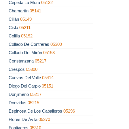
Cepeda La Mora
05132
Chamartín
05141
Cillán
05149
Cisla
05211
Colilla
05192
Collado De Contreras
05309
Collado Del Mirón
05153
Constanzana
05217
Crespos
05300
Cuevas Del Valle
05414
Diego Del Carpio
05151
Donjimeno
05217
Donvidas
05215
Espinosa De Los Caballeros
05296
Flores De Ávila
05370
Fontiveros
05310