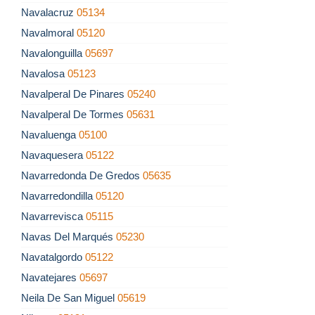
Navalacruz
05134
Navalmoral
05120
Navalonguilla
05697
Navalosa
05123
Navalperal De Pinares
05240
Navalperal De Tormes
05631
Navaluenga
05100
Navaquesera
05122
Navarredonda De Gredos
05635
Navarredondilla
05120
Navarrevisca
05115
Navas Del Marqués
05230
Navatalgordo
05122
Navatejares
05697
Neila De San Miguel
05619