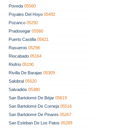
Poveda
05560
Poyales Del Hoyo
05492
Pozanco
05292
Pradosegar
05560
Puerto Castilla
05621
Rasueros
05298
Riocabado
05164
Riofrío
05190
Rivilla De Barajas
05309
Salobral
05520
Salvadiós
05380
San Bartolomé De Béjar
05619
San Bartolomé De Corneja
05516
San Bartolomé De Pinares
05267
San Esteban De Los Patos
05289