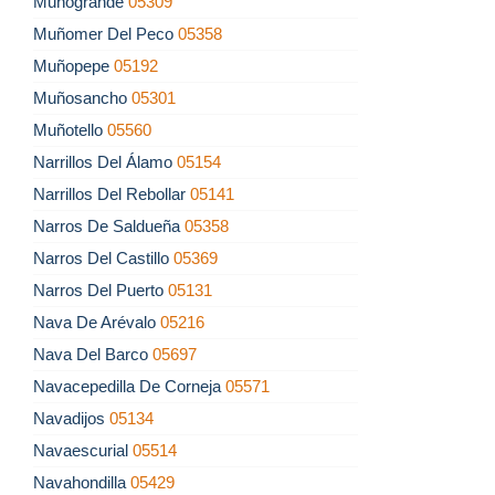
Muñogrande
05309
Muñomer Del Peco
05358
Muñopepe
05192
Muñosancho
05301
Muñotello
05560
Narrillos Del Álamo
05154
Narrillos Del Rebollar
05141
Narros De Saldueña
05358
Narros Del Castillo
05369
Narros Del Puerto
05131
Nava De Arévalo
05216
Nava Del Barco
05697
Navacepedilla De Corneja
05571
Navadijos
05134
Navaescurial
05514
Navahondilla
05429