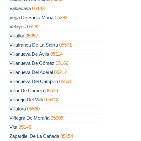
Valdecasa
05143
Vega De Santa María
05292
Velayos
05292
Villaflor
05357
Villafranca De La Sierra
05571
Villanueva De Ávila
05114
Villanueva De Gómez
05166
Villanueva Del Aceral
05212
Villanueva Del Campillo
05591
Villar De Corneja
05516
Villarejo Del Valle
05413
Villatoro
05560
Viñegra De Moraña
05309
Vita
05146
Zapardiel De La Cañada
05154