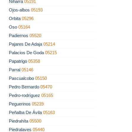
Niharra
05191
Ojos-albos
05193
Orbita
05296
Oso
05164
Padiernos
05520
Pajares De Adaja
05214
Palacios De Goda
05215
Papatrigo
05358
Parral
05146
Pascualcobo
05150
Pedro Bernardo
05470
Pedro-rodríguez
05165
Peguerinos
05239
Peñalba De Ávila
05163
Piedrahíta
05500
Piedralaves
05440