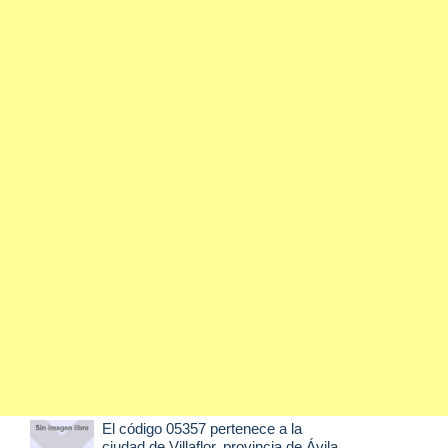
El código 05357 pertenece a la
ciudad de
Villaflor
, provincia de Ávila