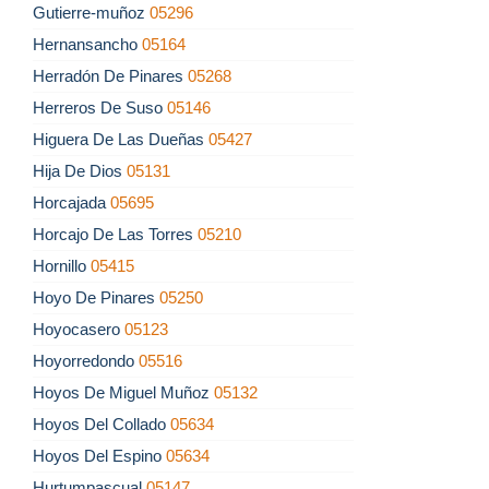
Gutierre-muñoz
05296
Hernansancho
05164
Herradón De Pinares
05268
Herreros De Suso
05146
Higuera De Las Dueñas
05427
Hija De Dios
05131
Horcajada
05695
Horcajo De Las Torres
05210
Hornillo
05415
Hoyo De Pinares
05250
Hoyocasero
05123
Hoyorredondo
05516
Hoyos De Miguel Muñoz
05132
Hoyos Del Collado
05634
Hoyos Del Espino
05634
Hurtumpascual
05147