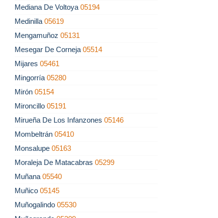
Mediana De Voltoya
05194
Medinilla
05619
Mengamuñoz
05131
Mesegar De Corneja
05514
Mijares
05461
Mingorría
05280
Mirón
05154
Mironcillo
05191
Mirueña De Los Infanzones
05146
Mombeltrán
05410
Monsalupe
05163
Moraleja De Matacabras
05299
Muñana
05540
Muñico
05145
Muñogalindo
05530