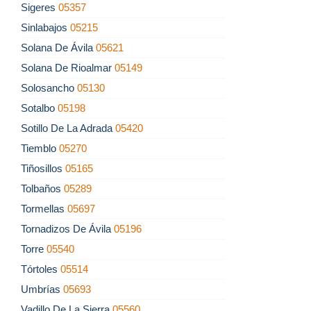
Sigeres
05357
Sinlabajos
05215
Solana De Ávila
05621
Solana De Rioalmar
05149
Solosancho
05130
Sotalbo
05198
Sotillo De La Adrada
05420
Tiemblo
05270
Tiñosillos
05165
Tolbaños
05289
Tormellas
05697
Tornadizos De Ávila
05196
Torre
05540
Tórtoles
05514
Umbrías
05693
Vadillo De La Sierra
05560