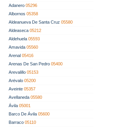
Adanero
05296
Albornos
05358
Aldeanueva De Santa Cruz
05580
Aldeaseca
05212
Aldehuela
05593
Amavida
05560
Arenal
05416
Arenas De San Pedro
05400
Arevalillo
05153
Arévalo
05200
Aveinte
05357
Avellaneda
05580
Ávila
05001
Barco De Ávila
05600
Barraco
05110