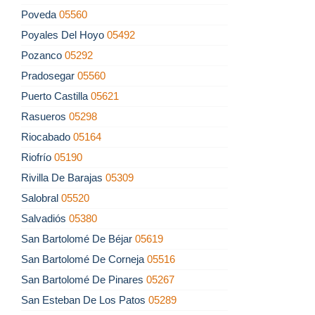
Poveda
05560
Poyales Del Hoyo
05492
Pozanco
05292
Pradosegar
05560
Puerto Castilla
05621
Rasueros
05298
Riocabado
05164
Riofrío
05190
Rivilla De Barajas
05309
Salobral
05520
Salvadiós
05380
San Bartolomé De Béjar
05619
San Bartolomé De Corneja
05516
San Bartolomé De Pinares
05267
San Esteban De Los Patos
05289