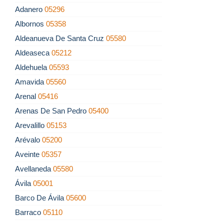
Adanero
05296
Albornos
05358
Aldeanueva De Santa Cruz
05580
Aldeaseca
05212
Aldehuela
05593
Amavida
05560
Arenal
05416
Arenas De San Pedro
05400
Arevalillo
05153
Arévalo
05200
Aveinte
05357
Avellaneda
05580
Ávila
05001
Barco De Ávila
05600
Barraco
05110