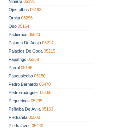
Niharra
05191
Ojos-albos
05193
Orbita
05296
Oso
05164
Padiernos
05520
Pajares De Adaja
05214
Palacios De Goda
05215
Papatrigo
05358
Parral
05146
Pascualcobo
05150
Pedro Bernardo
05470
Pedro-rodríguez
05165
Peguerinos
05239
Peñalba De Ávila
05163
Piedrahíta
05500
Piedralaves
05440