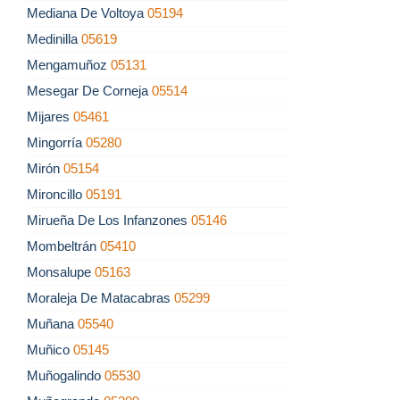
Mediana De Voltoya
05194
Medinilla
05619
Mengamuñoz
05131
Mesegar De Corneja
05514
Mijares
05461
Mingorría
05280
Mirón
05154
Mironcillo
05191
Mirueña De Los Infanzones
05146
Mombeltrán
05410
Monsalupe
05163
Moraleja De Matacabras
05299
Muñana
05540
Muñico
05145
Muñogalindo
05530