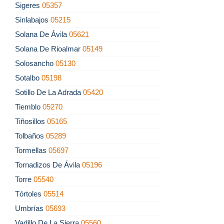
Sigeres
05357
Sinlabajos
05215
Solana De Ávila
05621
Solana De Rioalmar
05149
Solosancho
05130
Sotalbo
05198
Sotillo De La Adrada
05420
Tiemblo
05270
Tiñosillos
05165
Tolbaños
05289
Tormellas
05697
Tornadizos De Ávila
05196
Torre
05540
Tórtoles
05514
Umbrías
05693
Vadillo De La Sierra
05560