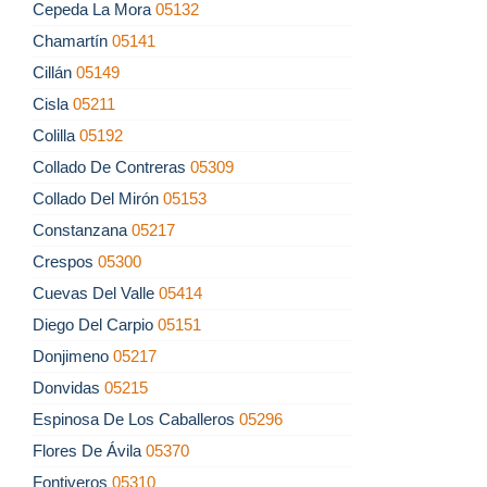
Cepeda La Mora
05132
Chamartín
05141
Cillán
05149
Cisla
05211
Colilla
05192
Collado De Contreras
05309
Collado Del Mirón
05153
Constanzana
05217
Crespos
05300
Cuevas Del Valle
05414
Diego Del Carpio
05151
Donjimeno
05217
Donvidas
05215
Espinosa De Los Caballeros
05296
Flores De Ávila
05370
Fontiveros
05310