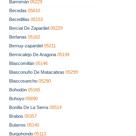
Barromán
05229
Becedas
05610
Becedillas
05153
Bercial De Zapardiel
05229
Berlanas
05162
Bernuy-zapardiel
05211
Berrocalejo De Aragona
05194
Blascomillán
05146
Blasconuño De Matacabras
05299
Blascosancho
05290
Bohodón
05165
Bohoyo
05690
Bonilla De La Sierra
05514
Brabos
05357
Bularros
05140
Burgohondo
05113