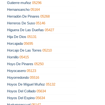
Gutierre-muñoz
05296
Hernansancho
05164
Herradón De Pinares
05268
Herreros De Suso
05146
Higuera De Las Dueñas
05427
Hija De Dios
05131
Horcajada
05695
Horcajo De Las Torres
05210
Hornillo
05415
Hoyo De Pinares
05250
Hoyocasero
05123
Hoyorredondo
05516
Hoyos De Miguel Muñoz
05132
Hoyos Del Collado
05634
Hoyos Del Espino
05634
Hurtumpascual
05147