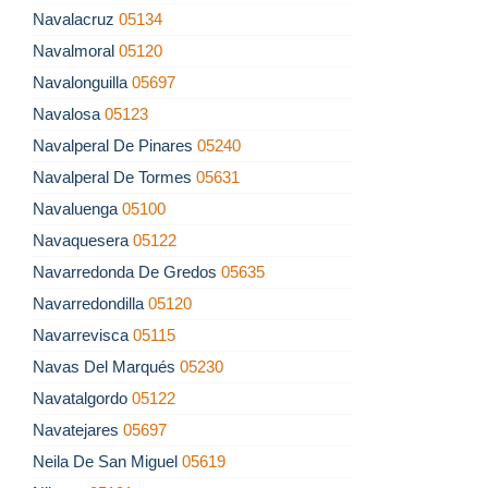
Navalacruz
05134
Navalmoral
05120
Navalonguilla
05697
Navalosa
05123
Navalperal De Pinares
05240
Navalperal De Tormes
05631
Navaluenga
05100
Navaquesera
05122
Navarredonda De Gredos
05635
Navarredondilla
05120
Navarrevisca
05115
Navas Del Marqués
05230
Navatalgordo
05122
Navatejares
05697
Neila De San Miguel
05619