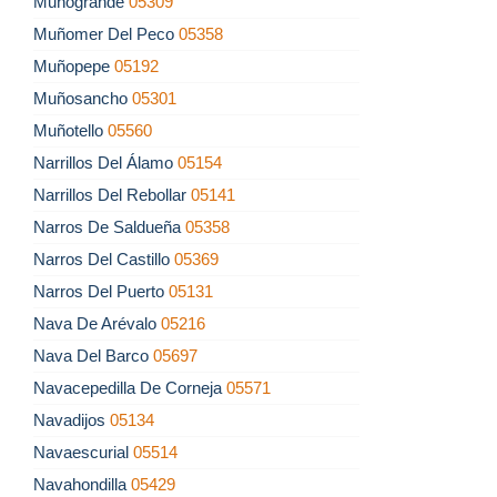
Muñogrande
05309
Muñomer Del Peco
05358
Muñopepe
05192
Muñosancho
05301
Muñotello
05560
Narrillos Del Álamo
05154
Narrillos Del Rebollar
05141
Narros De Saldueña
05358
Narros Del Castillo
05369
Narros Del Puerto
05131
Nava De Arévalo
05216
Nava Del Barco
05697
Navacepedilla De Corneja
05571
Navadijos
05134
Navaescurial
05514
Navahondilla
05429