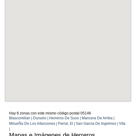
Hay 8 zonas con este mismo código postal 05146
Blascomillan | Duruelo | Herreros De Suso | Mancera De Arriba |
MirueÑa De Los Infanzones | Parral, El | San Garcia De Ingelmos | Vita
|
Mapas e Imágenes de Herreros