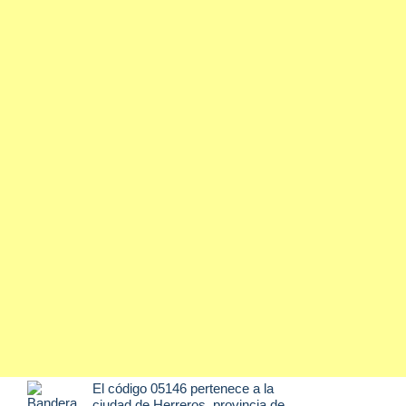
El código 05146 pertenece a la
ciudad de
Herreros
, provincia de