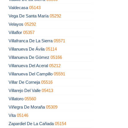
Valdecasa
05143
Vega De Santa María
05292
Velayos
05292
Villaflor
05357
Villafranca De La Sierra
05571
Villanueva De Ávila
05114
Villanueva De Gómez
05166
Villanueva Del Aceral
05212
Villanueva Del Campillo
05591
Villar De Corneja
05516
Villarejo Del Valle
05413
Villatoro
05560
Viñegra De Moraña
05309
Vita
05146
Zapardiel De La Cañada
05154