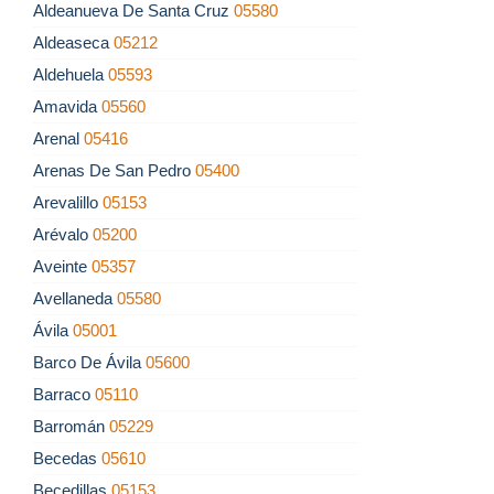
Aldeanueva De Santa Cruz
05580
Aldeaseca
05212
Aldehuela
05593
Amavida
05560
Arenal
05416
Arenas De San Pedro
05400
Arevalillo
05153
Arévalo
05200
Aveinte
05357
Avellaneda
05580
Ávila
05001
Barco De Ávila
05600
Barraco
05110
Barromán
05229
Becedas
05610
Becedillas
05153