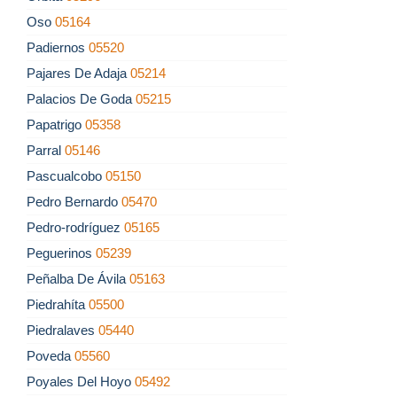
Oso
05164
Padiernos
05520
Pajares De Adaja
05214
Palacios De Goda
05215
Papatrigo
05358
Parral
05146
Pascualcobo
05150
Pedro Bernardo
05470
Pedro-rodríguez
05165
Peguerinos
05239
Peñalba De Ávila
05163
Piedrahíta
05500
Piedralaves
05440
Poveda
05560
Poyales Del Hoyo
05492