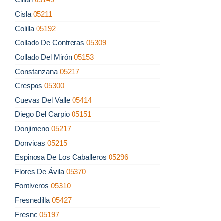
Cisla
05211
Colilla
05192
Collado De Contreras
05309
Collado Del Mirón
05153
Constanzana
05217
Crespos
05300
Cuevas Del Valle
05414
Diego Del Carpio
05151
Donjimeno
05217
Donvidas
05215
Espinosa De Los Caballeros
05296
Flores De Ávila
05370
Fontiveros
05310
Fresnedilla
05427
Fresno
05197