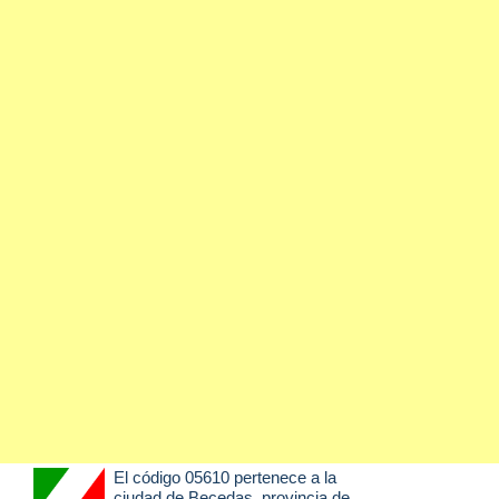
El código 05610 pertenece a la
ciudad de
Becedas
, provincia de