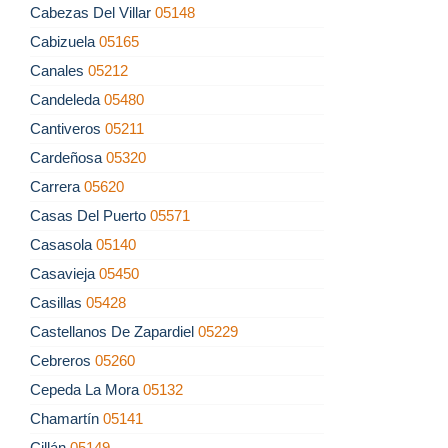
Cabezas Del Villar
05148
Cabizuela
05165
Canales
05212
Candeleda
05480
Cantiveros
05211
Cardeñosa
05320
Carrera
05620
Casas Del Puerto
05571
Casasola
05140
Casavieja
05450
Casillas
05428
Castellanos De Zapardiel
05229
Cebreros
05260
Cepeda La Mora
05132
Chamartín
05141
Cillán
05149