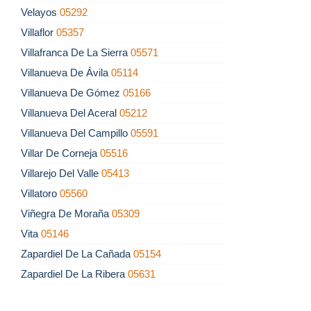
Velayos
05292
Villaflor
05357
Villafranca De La Sierra
05571
Villanueva De Ávila
05114
Villanueva De Gómez
05166
Villanueva Del Aceral
05212
Villanueva Del Campillo
05591
Villar De Corneja
05516
Villarejo Del Valle
05413
Villatoro
05560
Viñegra De Moraña
05309
Vita
05146
Zapardiel De La Cañada
05154
Zapardiel De La Ribera
05631