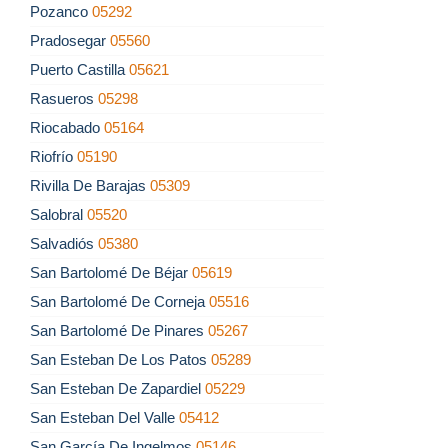
Pozanco
05292
Pradosegar
05560
Puerto Castilla
05621
Rasueros
05298
Riocabado
05164
Riofrío
05190
Rivilla De Barajas
05309
Salobral
05520
Salvadiós
05380
San Bartolomé De Béjar
05619
San Bartolomé De Corneja
05516
San Bartolomé De Pinares
05267
San Esteban De Los Patos
05289
San Esteban De Zapardiel
05229
San Esteban Del Valle
05412
San García De Ingelmos
05146