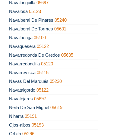
Navalonguilla
05697
Navalosa
05123
Navalperal De Pinares
05240
Navalperal De Tormes
05631
Navaluenga
05100
Navaquesera
05122
Navarredonda De Gredos
05635
Navarredondilla
05120
Navarrevisca
05115
Navas Del Marqués
05230
Navatalgordo
05122
Navatejares
05697
Neila De San Miguel
05619
Niharra
05191
Ojos-albos
05193
Orbita
05296