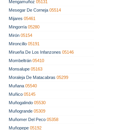
Mengamuñoz
05131
Mesegar De Corneja
05514
Mijares
05461
Mingorría
05280
Mirón
05154
Mironcillo
05191
Mirueña De Los Infanzones
05146
Mombeltrán
05410
Monsalupe
05163
Moraleja De Matacabras
05299
Muñana
05540
Muñico
05145
Muñogalindo
05530
Muñogrande
05309
Muñomer Del Peco
05358
Muñopepe
05192