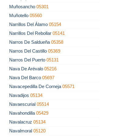
Muñosancho
05301
Muñotello
05560
Narrillos Del Álamo
05154
Narrillos Del Rebollar
05141
Narros De Saldueña
05358
Narros Del Castillo
05369
Narros Del Puerto
05131
Nava De Arévalo
05216
Nava Del Barco
05697
Navacepedilla De Corneja
05571
Navadijos
05134
Navaescurial
05514
Navahondilla
05429
Navalacruz
05134
Navalmoral
05120