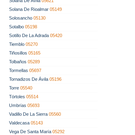
Solana De Ávila
05621
Solana De Rioalmar
05149
Solosancho
05130
Sotalbo
05198
Sotillo De La Adrada
05420
Tiemblo
05270
Tiñosillos
05165
Tolbaños
05289
Tormellas
05697
Tornadizos De Ávila
05196
Torre
05540
Tórtoles
05514
Umbrías
05693
Vadillo De La Sierra
05560
Valdecasa
05143
Vega De Santa María
05292