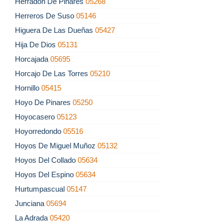
Herradón De Pinares
05268
Herreros De Suso
05146
Higuera De Las Dueñas
05427
Hija De Dios
05131
Horcajada
05695
Horcajo De Las Torres
05210
Hornillo
05415
Hoyo De Pinares
05250
Hoyocasero
05123
Hoyorredondo
05516
Hoyos De Miguel Muñoz
05132
Hoyos Del Collado
05634
Hoyos Del Espino
05634
Hurtumpascual
05147
Junciana
05694
La Adrada
05420