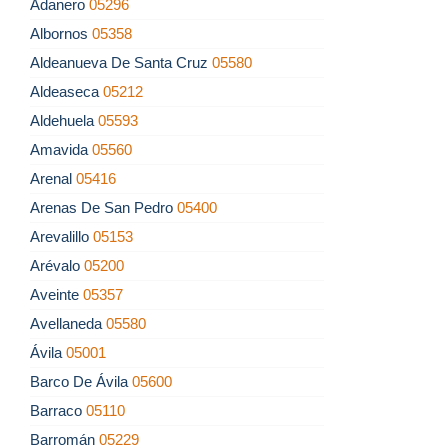
Adanero
05296
Albornos
05358
Aldeanueva De Santa Cruz
05580
Aldeaseca
05212
Aldehuela
05593
Amavida
05560
Arenal
05416
Arenas De San Pedro
05400
Arevalillo
05153
Arévalo
05200
Aveinte
05357
Avellaneda
05580
Ávila
05001
Barco De Ávila
05600
Barraco
05110
Barromán
05229