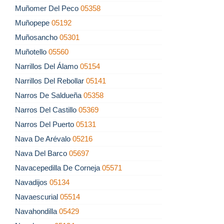
Muñomer Del Peco
05358
Muñopepe
05192
Muñosancho
05301
Muñotello
05560
Narrillos Del Álamo
05154
Narrillos Del Rebollar
05141
Narros De Saldueña
05358
Narros Del Castillo
05369
Narros Del Puerto
05131
Nava De Arévalo
05216
Nava Del Barco
05697
Navacepedilla De Corneja
05571
Navadijos
05134
Navaescurial
05514
Navahondilla
05429