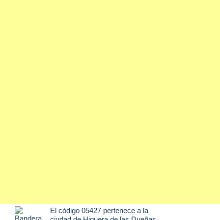
El código 05427 pertenece a la
ciudad de
Higuera de las Dueñas
,