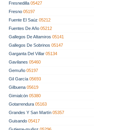
Fresnedilla
05427
Fresno
05197
Fuente El Saúz
05212
Fuentes De Año
05212
Gallegos De Altamiros
05141
Gallegos De Sobrinos
05147
Garganta Del Villar
05134
Gavilanes
05460
Gemuño
05197
Gil García
05693
Gilbuena
05619
Gimialcón
05380
Gotarrendura
05163
Grandes Y San Martín
05357
Guisando
05417
Gutierre-muñoz
05296