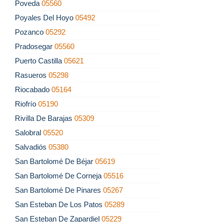
Poveda
05560
Poyales Del Hoyo
05492
Pozanco
05292
Pradosegar
05560
Puerto Castilla
05621
Rasueros
05298
Riocabado
05164
Riofrío
05190
Rivilla De Barajas
05309
Salobral
05520
Salvadiós
05380
San Bartolomé De Béjar
05619
San Bartolomé De Corneja
05516
San Bartolomé De Pinares
05267
San Esteban De Los Patos
05289
San Esteban De Zapardiel
05229