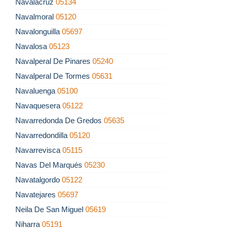
Navalacruz
05134
Navalmoral
05120
Navalonguilla
05697
Navalosa
05123
Navalperal De Pinares
05240
Navalperal De Tormes
05631
Navaluenga
05100
Navaquesera
05122
Navarredonda De Gredos
05635
Navarredondilla
05120
Navarrevisca
05115
Navas Del Marqués
05230
Navatalgordo
05122
Navatejares
05697
Neila De San Miguel
05619
Niharra
05191