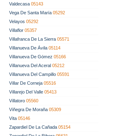
Valdecasa
05143
Vega De Santa María
05292
Velayos
05292
Villaflor
05357
Villafranca De La Sierra
05571
Villanueva De Ávila
05114
Villanueva De Gómez
05166
Villanueva Del Aceral
05212
Villanueva Del Campillo
05591
Villar De Corneja
05516
Villarejo Del Valle
05413
Villatoro
05560
Viñegra De Moraña
05309
Vita
05146
Zapardiel De La Cañada
05154
Zapardiel De La Ribera
05631