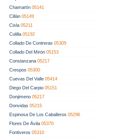
Chamartín
05141
Cillán
05149
Cisla
05211
Colilla
05192
Collado De Contreras
05309
Collado Del Mirón
05153
Constanzana
05217
Crespos
05300
Cuevas Del Valle
05414
Diego Del Carpio
05151
Donjimeno
05217
Donvidas
05215
Espinosa De Los Caballeros
05296
Flores De Ávila
05370
Fontiveros
05310