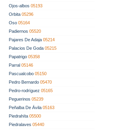
Ojos-albos
05193
Orbita
05296
Oso
05164
Padiernos
05520
Pajares De Adaja
05214
Palacios De Goda
05215
Papatrigo
05358
Parral
05146
Pascualcobo
05150
Pedro Bernardo
05470
Pedro-rodríguez
05165
Peguerinos
05239
Peñalba De Ávila
05163
Piedrahíta
05500
Piedralaves
05440