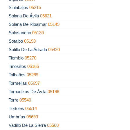
Sinlabajos
05215
Solana De Ávila
05621
Solana De Rioalmar
05149
Solosancho
05130
Sotalbo
05198
Sotillo De La Adrada
05420
Tiemblo
05270
Tiñosillos
05165
Tolbaños
05289
Tormellas
05697
Tornadizos De Ávila
05196
Torre
05540
Tórtoles
05514
Umbrías
05693
Vadillo De La Sierra
05560