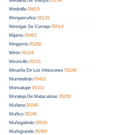
Mediana De Voltoya
05194
Medinilla
05619
Mengamuñoz
05131
Mesegar De Corneja
05514
Mijares
05461
Mingorría
05280
Mirón
05154
Mironcillo
05191
Mirueña De Los Infanzones
05146
Mombeltrán
05410
Monsalupe
05163
Moraleja De Matacabras
05299
Muñana
05540
Muñico
05145
Muñogalindo
05530
Muñogrande
05309