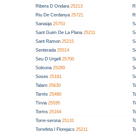
Ribera D Ondara
25213
R
Riu De Cerdanya
25721
R
Sanaüja
25753
S
Sant Guim De La Plana
25211
S
Sant Ramon
25215
S
Senterada
25514
S
Seu D Urgell
25700
S
Solsona
25280
S
Soses
25181
S
Talarn
25630
T
Tarrés
25480
T
Tírvia
25595
T
Torms
25164
T
Torre-serona
25131
T
Torrefeta I Florejacs
25211
T