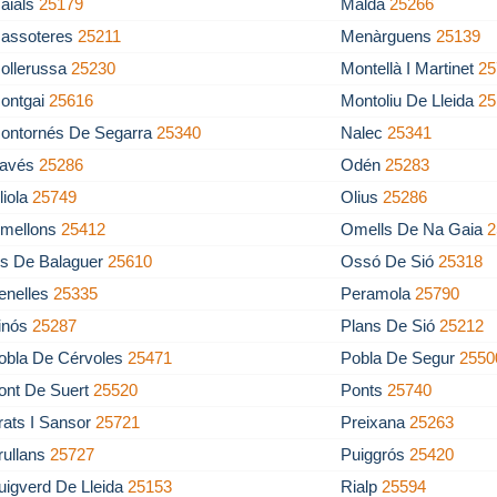
aials
25179
Maldà
25266
assoteres
25211
Menàrguens
25139
ollerussa
25230
Montellà I Martinet
25
ontgai
25616
Montoliu De Lleida
25
ontornés De Segarra
25340
Nalec
25341
avés
25286
Odén
25283
liola
25749
Olius
25286
mellons
25412
Omells De Na Gaia
2
s De Balaguer
25610
Ossó De Sió
25318
enelles
25335
Peramola
25790
inós
25287
Plans De Sió
25212
obla De Cérvoles
25471
Pobla De Segur
2550
ont De Suert
25520
Ponts
25740
rats I Sansor
25721
Preixana
25263
rullans
25727
Puiggrós
25420
uigverd De Lleida
25153
Rialp
25594