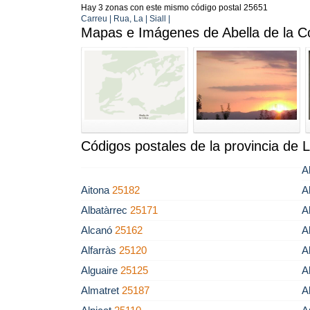
Hay 3 zonas con este mismo código postal 25651
Carreu | Rua, La | Siall |
Mapas e Imágenes de Abella de la 
Códigos postales de la provincia de L
A
Aitona
25182
A
Albatàrrec
25171
A
Alcanó
25162
A
Alfarràs
25120
A
Alguaire
25125
A
Almatret
25187
A