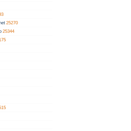
93
net
25270
rb
25344
175
515