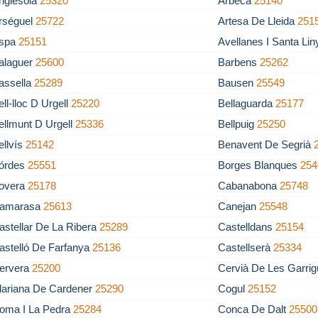
nglesola
25320
Arbeca
25140
rséguel
25722
Artesa De Lleida
251
spa
25151
Avellanes I Santa Li
alaguer
25600
Barbens
25262
assella
25289
Bausen
25549
ell-lloc D Urgell
25220
Bellaguarda
25177
ellmunt D Urgell
25336
Bellpuig
25250
ellvís
25142
Benavent De Segrià
órdes
25551
Borges Blanques
254
overa
25178
Cabanabona
25748
amarasa
25613
Canejan
25548
astellar De La Ribera
25289
Castelldans
25154
astelló De Farfanya
25136
Castellserà
25334
ervera
25200
Cervià De Les Garri
lariana De Cardener
25290
Cogul
25152
oma I La Pedra
25284
Conca De Dalt
25500