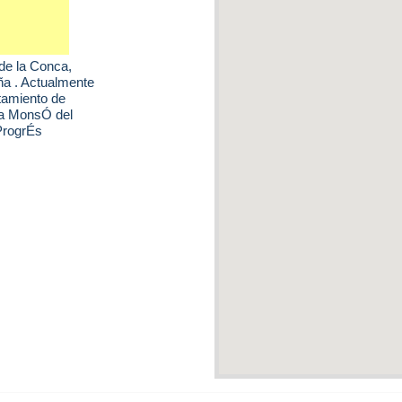
 de la Conca
,
ña . Actualmente
ntamiento de
la MonsÓ del
ProgrÉs