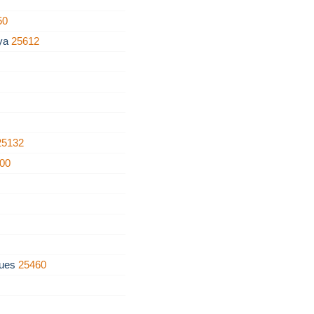
50
nya
25612
25132
00
gues
25460