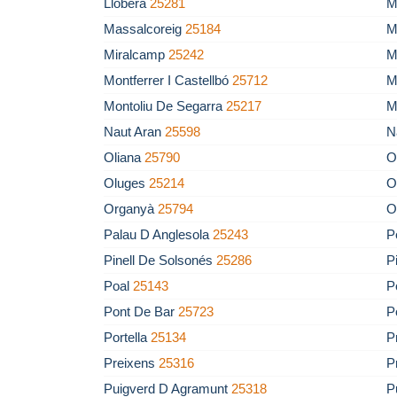
Llobera
25281
M
Massalcoreig
25184
M
Miralcamp
25242
M
Montferrer I Castellbó
25712
M
Montoliu De Segarra
25217
M
Naut Aran
25598
N
Oliana
25790
O
Oluges
25214
O
Organyà
25794
O
Palau D Anglesola
25243
P
Pinell De Solsonés
25286
P
Poal
25143
P
Pont De Bar
25723
P
Portella
25134
P
Preixens
25316
P
Puigverd D Agramunt
25318
P