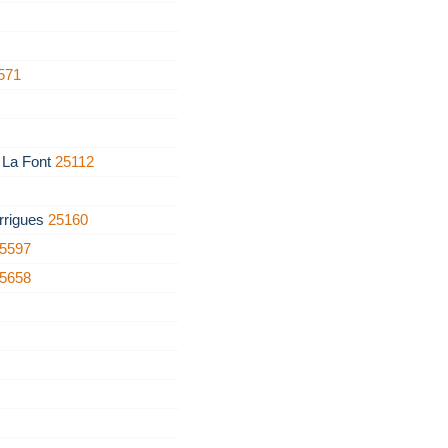
571
e La Font
25112
rrigues
25160
5597
5658