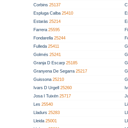
Corbins
25137
C
Espluga Calba
25410
E
Estaràs
25214
E
Farrera
25595
F
Fondarella
25244
F
Fulleda
25411
G
Golmés
25241
G
Granja D Escarp
25185
G
Granyena De Segarra
25217
G
Guissona
25210
G
Ivars D Urgell
25260
I
Josa I Tuixén
25717
J
Les
25540
L
Lladurs
25283
L
Lleida
25001
L