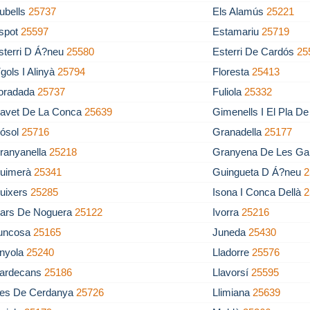
ubells
25737
Els Alamús
25221
spot
25597
Estamariu
25719
sterri D Á?neu
25580
Esterri De Cardós
25
ígols I Alinyà
25794
Floresta
25413
oradada
25737
Fuliola
25332
avet De La Conca
25639
Gimenells I El Pla D
ósol
25716
Granadella
25177
ranyanella
25218
Granyena De Les Ga
uimerà
25341
Guingueta D Á?neu
2
uixers
25285
Isona I Conca Dellà
2
vars De Noguera
25122
Ivorra
25216
uncosa
25165
Juneda
25430
inyola
25240
Lladorre
25576
lardecans
25186
Llavorsí
25595
les De Cerdanya
25726
Llimiana
25639