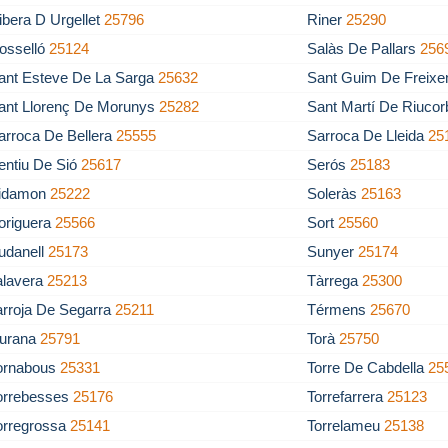
ibera D Urgellet
25796
Riner
25290
osselló
25124
Salàs De Pallars
256
ant Esteve De La Sarga
25632
Sant Guim De Freixe
ant Llorenç De Morunys
25282
Sant Martí De Riuco
arroca De Bellera
25555
Sarroca De Lleida
25
entiu De Sió
25617
Serós
25183
idamon
25222
Soleràs
25163
origuera
25566
Sort
25560
udanell
25173
Sunyer
25174
alavera
25213
Tàrrega
25300
arroja De Segarra
25211
Térmens
25670
iurana
25791
Torà
25750
ornabous
25331
Torre De Cabdella
25
orrebesses
25176
Torrefarrera
25123
orregrossa
25141
Torrelameu
25138