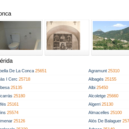
Conca
érida
bella De La Conca
25651
Agramunt
25310
làs I Cerc
25718
Albagés
25155
lbesa
25135
Albi
25450
lcarràs
25180
Alcoletge
25660
lfés
25161
Algerri
25130
lins
25574
Almacelles
25100
lmenar
25126
Alós De Balaguer
25