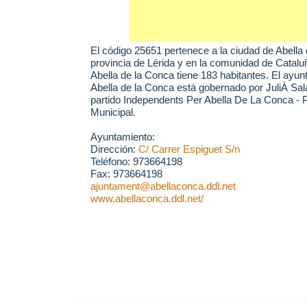
El código 25651 pertenece a la ciudad de
Abella
provincia de Lérida y en la comunidad de Catalu
Abella de la Conca tiene 183 habitantes. El ayu
Abella de la Conca está gobernado por JuliÀ Sa
partido Independents Per Abella De La Conca - 
Municipal.
Ayuntamiento:
Dirección:
C/ Carrer Espiguet S/n
Teléfono: 973664198
Fax: 973664198
ajuntament@abellaconca.ddl.net
www.abellaconca.ddl.net/