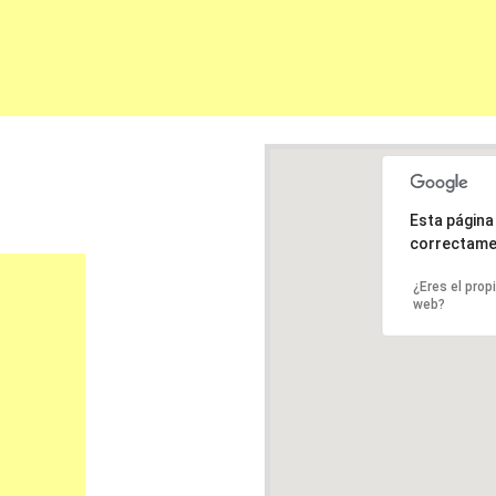
Esta págin
correctame
¿Eres el prop
web?