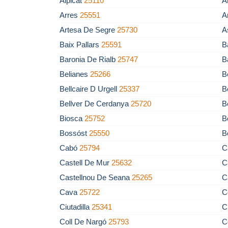
Alpicat
25110
A
Arres
25551
A
Artesa De Segre
25730
A
Baix Pallars
25591
B
Baronia De Rialb
25747
B
Belianes
25266
B
Bellcaire D Urgell
25337
B
Bellver De Cerdanya
25720
B
Biosca
25752
B
Bossóst
25550
B
Cabó
25794
C
Castell De Mur
25632
C
Castellnou De Seana
25265
C
Cava
25722
C
Ciutadilla
25341
C
Coll De Nargó
25793
C