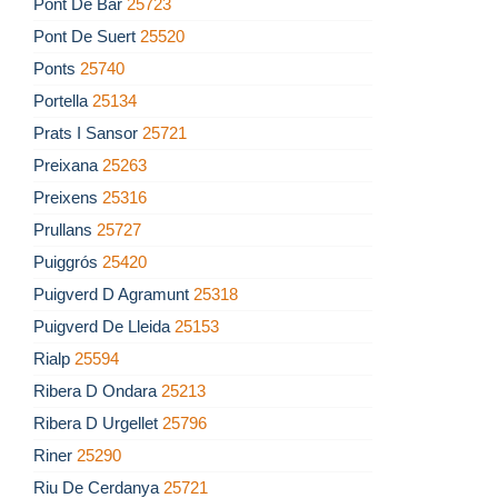
Pont De Bar
25723
Pont De Suert
25520
Ponts
25740
Portella
25134
Prats I Sansor
25721
Preixana
25263
Preixens
25316
Prullans
25727
Puiggrós
25420
Puigverd D Agramunt
25318
Puigverd De Lleida
25153
Rialp
25594
Ribera D Ondara
25213
Ribera D Urgellet
25796
Riner
25290
Riu De Cerdanya
25721