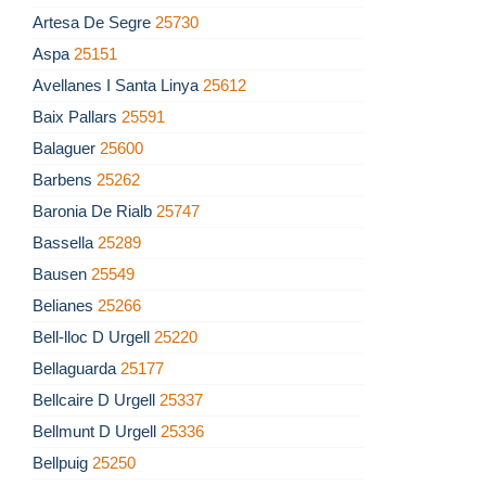
Artesa De Segre
25730
Aspa
25151
Avellanes I Santa Linya
25612
Baix Pallars
25591
Balaguer
25600
Barbens
25262
Baronia De Rialb
25747
Bassella
25289
Bausen
25549
Belianes
25266
Bell-lloc D Urgell
25220
Bellaguarda
25177
Bellcaire D Urgell
25337
Bellmunt D Urgell
25336
Bellpuig
25250