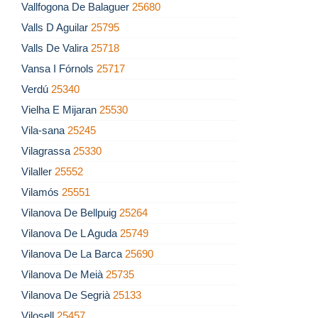
Vallfogona De Balaguer
25680
Valls D Aguilar
25795
Valls De Valira
25718
Vansa I Fórnols
25717
Verdú
25340
Vielha E Mijaran
25530
Vila-sana
25245
Vilagrassa
25330
Vilaller
25552
Vilamós
25551
Vilanova De Bellpuig
25264
Vilanova De L Aguda
25749
Vilanova De La Barca
25690
Vilanova De Meià
25735
Vilanova De Segrià
25133
Vilosell
25457