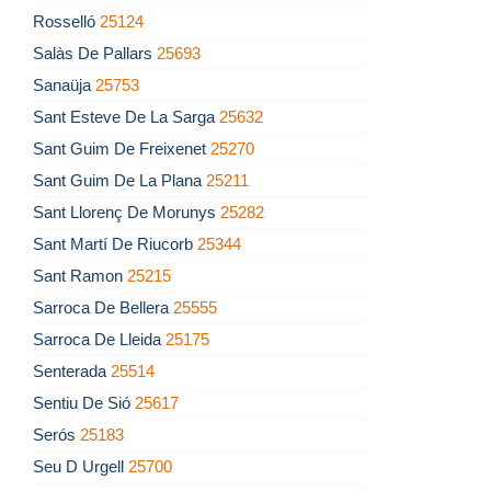
Rosselló
25124
Salàs De Pallars
25693
Sanaüja
25753
Sant Esteve De La Sarga
25632
Sant Guim De Freixenet
25270
Sant Guim De La Plana
25211
Sant Llorenç De Morunys
25282
Sant Martí De Riucorb
25344
Sant Ramon
25215
Sarroca De Bellera
25555
Sarroca De Lleida
25175
Senterada
25514
Sentiu De Sió
25617
Serós
25183
Seu D Urgell
25700