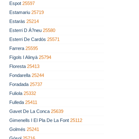
Espot
25597
Estamariu
25719
Estaràs
25214
Esterri D Á?neu
25580
Esterri De Cardós
25571
Farrera
25595
Fígols I Alinyà
25794
Floresta
25413
Fondarella
25244
Foradada
25737
Fuliola
25332
Fulleda
25411
Gavet De La Conca
25639
Gimenells I El Pla De La Font
25112
Golmés
25241
Gósol
25716