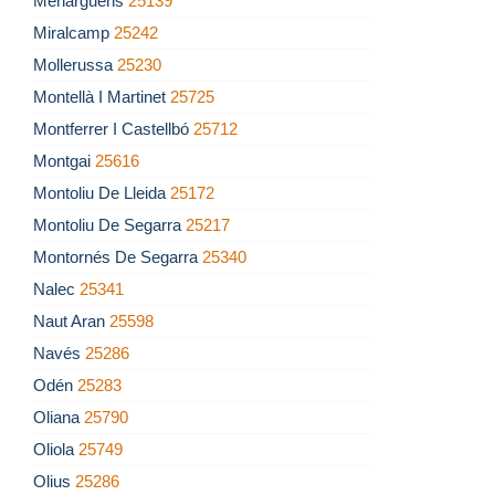
Menàrguens
25139
Miralcamp
25242
Mollerussa
25230
Montellà I Martinet
25725
Montferrer I Castellbó
25712
Montgai
25616
Montoliu De Lleida
25172
Montoliu De Segarra
25217
Montornés De Segarra
25340
Nalec
25341
Naut Aran
25598
Navés
25286
Odén
25283
Oliana
25790
Oliola
25749
Olius
25286