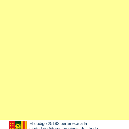
El código 25182 pertenece a la
ciudad de
Aitona
, provincia de Lérida