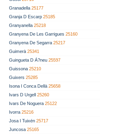
Granadella
25177
Granja D Escarp
25185
Granyanella
25218
Granyena De Les Garrigues
25160
Granyena De Segarra
25217
Guimerà
25341
Guingueta D Á?neu
25597
Guissona
25210
Guixers
25285
Isona I Conca Dellà
25658
Ivars D Urgell
25260
Ivars De Noguera
25122
Ivorra
25216
Josa I Tuixén
25717
Juncosa
25165