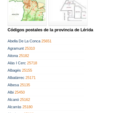
Códigos postales de la provincia de Lérida
Abella De La Conca
25651
Agramunt
25310
Aitona
25182
Alàs I Cerc
25718
Albagés
25155
Albatàrrec
25171
Albesa
25135
Albi
25450
Alcanó
25162
Alcarràs
25180