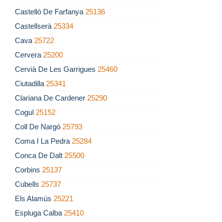
Castelló De Farfanya
25136
Castellserà
25334
Cava
25722
Cervera
25200
Cervià De Les Garrigues
25460
Ciutadilla
25341
Clariana De Cardener
25290
Cogul
25152
Coll De Nargó
25793
Coma I La Pedra
25284
Conca De Dalt
25500
Corbins
25137
Cubells
25737
Els Alamús
25221
Espluga Calba
25410