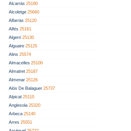
Alcarràs
25180
Alcoletge
25660
Alfarràs
25120
Alfés
25161
Algerri
25130
Alguaire
25125
Alins
25574
Almacelles
25100
Almatret
25187
Almenar
25126
Alós De Balaguer
25737
Alpicat
25110
Anglesola
25320
Arbeca
25140
Arres
25551
Arséguel
25722