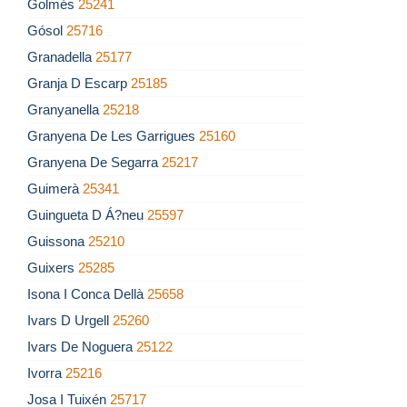
Golmés
25241
Gósol
25716
Granadella
25177
Granja D Escarp
25185
Granyanella
25218
Granyena De Les Garrigues
25160
Granyena De Segarra
25217
Guimerà
25341
Guingueta D Á?neu
25597
Guissona
25210
Guixers
25285
Isona I Conca Dellà
25658
Ivars D Urgell
25260
Ivars De Noguera
25122
Ivorra
25216
Josa I Tuixén
25717