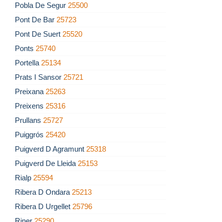
Pobla De Segur
25500
Pont De Bar
25723
Pont De Suert
25520
Ponts
25740
Portella
25134
Prats I Sansor
25721
Preixana
25263
Preixens
25316
Prullans
25727
Puiggrós
25420
Puigverd D Agramunt
25318
Puigverd De Lleida
25153
Rialp
25594
Ribera D Ondara
25213
Ribera D Urgellet
25796
Riner
25290