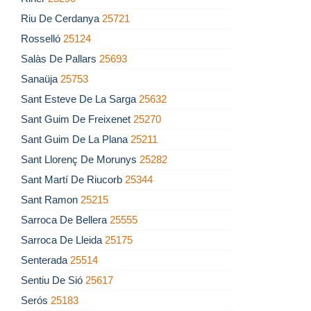
Riu De Cerdanya
25721
Rosselló
25124
Salàs De Pallars
25693
Sanaüja
25753
Sant Esteve De La Sarga
25632
Sant Guim De Freixenet
25270
Sant Guim De La Plana
25211
Sant Llorenç De Morunys
25282
Sant Martí De Riucorb
25344
Sant Ramon
25215
Sarroca De Bellera
25555
Sarroca De Lleida
25175
Senterada
25514
Sentiu De Sió
25617
Serós
25183