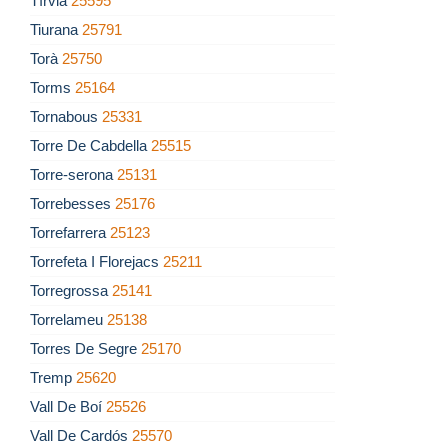
Tírvia
25595
Tiurana
25791
Torà
25750
Torms
25164
Tornabous
25331
Torre De Cabdella
25515
Torre-serona
25131
Torrebesses
25176
Torrefarrera
25123
Torrefeta I Florejacs
25211
Torregrossa
25141
Torrelameu
25138
Torres De Segre
25170
Tremp
25620
Vall De Boí
25526
Vall De Cardós
25570