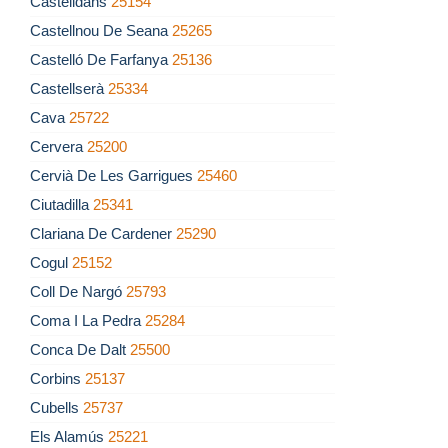
Castelldans
25154
Castellnou De Seana
25265
Castelló De Farfanya
25136
Castellserà
25334
Cava
25722
Cervera
25200
Cervià De Les Garrigues
25460
Ciutadilla
25341
Clariana De Cardener
25290
Cogul
25152
Coll De Nargó
25793
Coma I La Pedra
25284
Conca De Dalt
25500
Corbins
25137
Cubells
25737
Els Alamús
25221