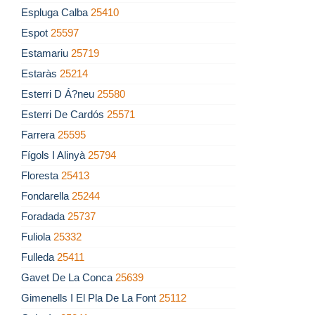
Espluga Calba
25410
Espot
25597
Estamariu
25719
Estaràs
25214
Esterri D Á?neu
25580
Esterri De Cardós
25571
Farrera
25595
Fígols I Alinyà
25794
Floresta
25413
Fondarella
25244
Foradada
25737
Fuliola
25332
Fulleda
25411
Gavet De La Conca
25639
Gimenells I El Pla De La Font
25112