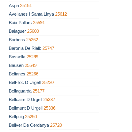
Aspa
25151
Avellanes I Santa Linya
25612
Baix Pallars
25591
Balaguer
25600
Barbens
25262
Baronia De Rialb
25747
Bassella
25289
Bausen
25549
Belianes
25266
Bell-lloc D Urgell
25220
Bellaguarda
25177
Bellcaire D Urgell
25337
Bellmunt D Urgell
25336
Bellpuig
25250
Bellver De Cerdanya
25720