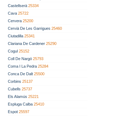
Castellserà
25334
Cava
25722
Cervera
25200
Cervià De Les Garrigues
25460
Ciutadilla
25341
Clariana De Cardener
25290
Cogul
25152
Coll De Nargó
25793
Coma I La Pedra
25284
Conca De Dalt
25500
Corbins
25137
Cubells
25737
Els Alamús
25221
Espluga Calba
25410
Espot
25597