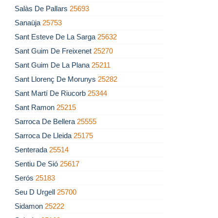
Salàs De Pallars
25693
Sanaüja
25753
Sant Esteve De La Sarga
25632
Sant Guim De Freixenet
25270
Sant Guim De La Plana
25211
Sant Llorenç De Morunys
25282
Sant Martí De Riucorb
25344
Sant Ramon
25215
Sarroca De Bellera
25555
Sarroca De Lleida
25175
Senterada
25514
Sentiu De Sió
25617
Serós
25183
Seu D Urgell
25700
Sidamon
25222