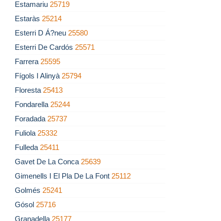
Estamariu
25719
Estaràs
25214
Esterri D Á?neu
25580
Esterri De Cardós
25571
Farrera
25595
Fígols I Alinyà
25794
Floresta
25413
Fondarella
25244
Foradada
25737
Fuliola
25332
Fulleda
25411
Gavet De La Conca
25639
Gimenells I El Pla De La Font
25112
Golmés
25241
Gósol
25716
Granadella
25177