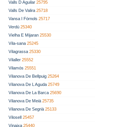
Valls D Aguilar
25795
Valls De Valira
25718
Vansa I Fórnols
25717
Verdú
25340
Vielha E Mijaran
25530
Vila-sana
25245
Vilagrassa
25330
Vilaller
25552
Vilamós
25551
Vilanova De Bellpuig
25264
Vilanova De L Aguda
25749
Vilanova De La Barca
25690
Vilanova De Meià
25735
Vilanova De Segrià
25133
Vilosell
25457
Vinaixa
25440