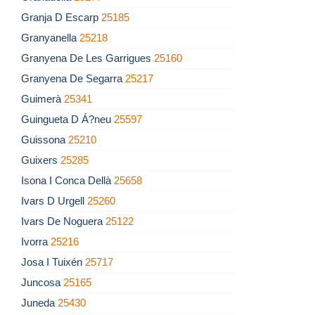
Granja D Escarp
25185
Granyanella
25218
Granyena De Les Garrigues
25160
Granyena De Segarra
25217
Guimerà
25341
Guingueta D Á?neu
25597
Guissona
25210
Guixers
25285
Isona I Conca Dellà
25658
Ivars D Urgell
25260
Ivars De Noguera
25122
Ivorra
25216
Josa I Tuixén
25717
Juncosa
25165
Juneda
25430