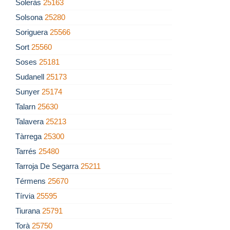
Soleràs
25163
Solsona
25280
Soriguera
25566
Sort
25560
Soses
25181
Sudanell
25173
Sunyer
25174
Talarn
25630
Talavera
25213
Tàrrega
25300
Tarrés
25480
Tarroja De Segarra
25211
Térmens
25670
Tírvia
25595
Tiurana
25791
Torà
25750