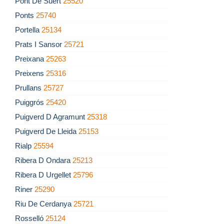
Pont De Suert
25520
Ponts
25740
Portella
25134
Prats I Sansor
25721
Preixana
25263
Preixens
25316
Prullans
25727
Puiggrós
25420
Puigverd D Agramunt
25318
Puigverd De Lleida
25153
Rialp
25594
Ribera D Ondara
25213
Ribera D Urgellet
25796
Riner
25290
Riu De Cerdanya
25721
Rosselló
25124