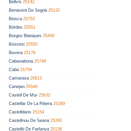
Bellvís
25142
Benavent De Segrià
25132
Biosca
25752
Bórdes
25551
Borges Blanques
25400
Bossóst
25550
Bovera
25178
Cabanabona
25748
Cabó
25794
Camarasa
25613
Canejan
25548
Castell De Mur
25632
Castellar De La Ribera
25289
Castelldans
25154
Castellnou De Seana
25265
Castelló De Farfanya
25136