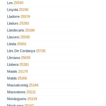
Les
25540
Linyola
25240
Lladorre
25576
Lladurs
25283
Llardecans
25186
Llavorsí
25595
Lleida
25001
Lles De Cerdanya
25726
Llimiana
25639
Llobera
25281
Maials
25179
Maldà
25266
Massalcoreig
25184
Massoteres
25211
Menàrguens
25139
Miralcamp
25242