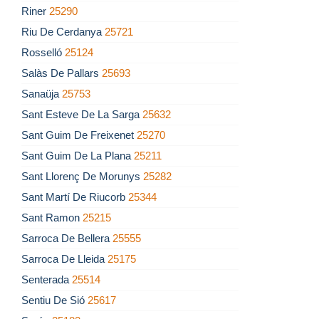
Riner
25290
Riu De Cerdanya
25721
Rosselló
25124
Salàs De Pallars
25693
Sanaüja
25753
Sant Esteve De La Sarga
25632
Sant Guim De Freixenet
25270
Sant Guim De La Plana
25211
Sant Llorenç De Morunys
25282
Sant Martí De Riucorb
25344
Sant Ramon
25215
Sarroca De Bellera
25555
Sarroca De Lleida
25175
Senterada
25514
Sentiu De Sió
25617