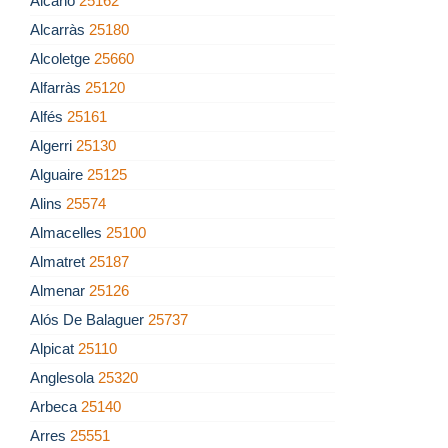
Alcanó
25162
Alcarràs
25180
Alcoletge
25660
Alfarràs
25120
Alfés
25161
Algerri
25130
Alguaire
25125
Alins
25574
Almacelles
25100
Almatret
25187
Almenar
25126
Alós De Balaguer
25737
Alpicat
25110
Anglesola
25320
Arbeca
25140
Arres
25551