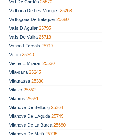
Vall De Cardós
25570
Vallbona De Les Monges
25268
Vallfogona De Balaguer
25680
Valls D Aguilar
25795
Valls De Valira
25718
Vansa I Fórnols
25717
Verdú
25340
Vielha E Mijaran
25530
Vila-sana
25245
Vilagrassa
25330
Vilaller
25552
Vilamós
25551
Vilanova De Bellpuig
25264
Vilanova De L Aguda
25749
Vilanova De La Barca
25690
Vilanova De Meià
25735