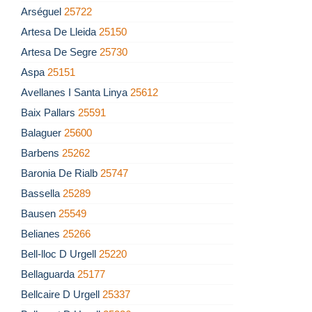
Arséguel
25722
Artesa De Lleida
25150
Artesa De Segre
25730
Aspa
25151
Avellanes I Santa Linya
25612
Baix Pallars
25591
Balaguer
25600
Barbens
25262
Baronia De Rialb
25747
Bassella
25289
Bausen
25549
Belianes
25266
Bell-lloc D Urgell
25220
Bellaguarda
25177
Bellcaire D Urgell
25337