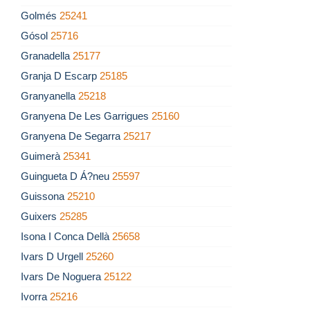
Golmés
25241
Gósol
25716
Granadella
25177
Granja D Escarp
25185
Granyanella
25218
Granyena De Les Garrigues
25160
Granyena De Segarra
25217
Guimerà
25341
Guingueta D Á?neu
25597
Guissona
25210
Guixers
25285
Isona I Conca Dellà
25658
Ivars D Urgell
25260
Ivars De Noguera
25122
Ivorra
25216