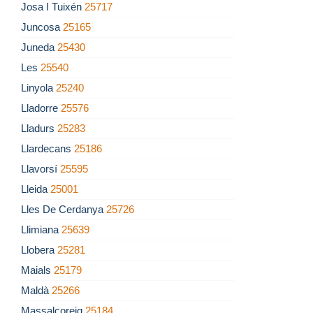
Josa I Tuixén
25717
Juncosa
25165
Juneda
25430
Les
25540
Linyola
25240
Lladorre
25576
Lladurs
25283
Llardecans
25186
Llavorsí
25595
Lleida
25001
Lles De Cerdanya
25726
Llimiana
25639
Llobera
25281
Maials
25179
Maldà
25266
Massalcoreig
25184