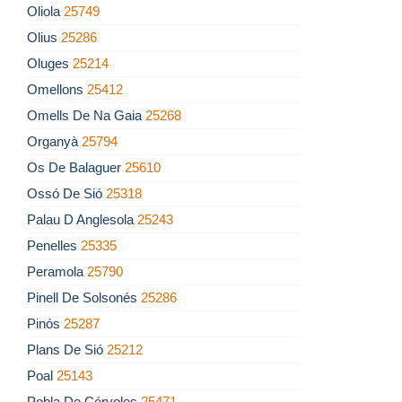
Oliola
25749
Olius
25286
Oluges
25214
Omellons
25412
Omells De Na Gaia
25268
Organyà
25794
Os De Balaguer
25610
Ossó De Sió
25318
Palau D Anglesola
25243
Penelles
25335
Peramola
25790
Pinell De Solsonés
25286
Pinós
25287
Plans De Sió
25212
Poal
25143
Pobla De Cérvoles
25471