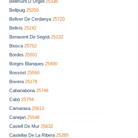
Bellmunt D Urgell
25336
Bellpuig
25250
Bellver De Cerdanya
25720
Bellvís
25142
Benavent De Segrià
25132
Biosca
25752
Bórdes
25551
Borges Blanques
25400
Bossóst
25550
Bovera
25178
Cabanabona
25748
Cabó
25794
Camarasa
25613
Canejan
25548
Castell De Mur
25632
Castellar De La Ribera
25289