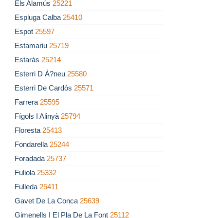
Els Alamús
25221
Espluga Calba
25410
Espot
25597
Estamariu
25719
Estaràs
25214
Esterri D Á?neu
25580
Esterri De Cardós
25571
Farrera
25595
Fígols I Alinyà
25794
Floresta
25413
Fondarella
25244
Foradada
25737
Fuliola
25332
Fulleda
25411
Gavet De La Conca
25639
Gimenells I El Pla De La Font
25112