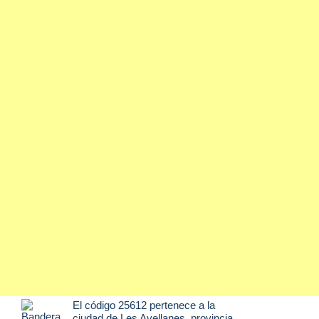
El código 25612 pertenece a la
ciudad de
Les Avellanes
, provincia