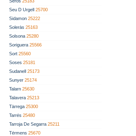
Serós
25183
Seu D Urgell
25700
Sidamon
25222
Soleràs
25163
Solsona
25280
Soriguera
25566
Sort
25560
Soses
25181
Sudanell
25173
Sunyer
25174
Talarn
25630
Talavera
25213
Tàrrega
25300
Tarrés
25480
Tarroja De Segarra
25211
Térmens
25670